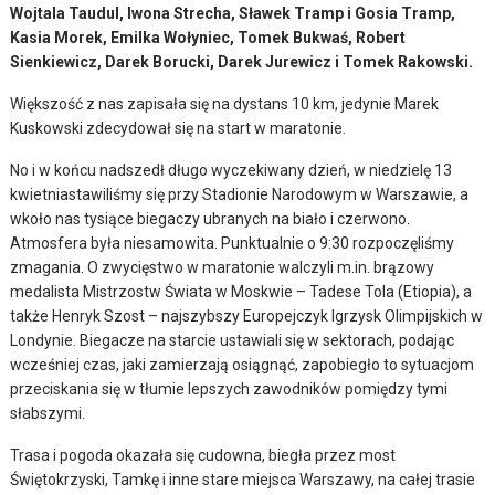
Wojtala Taudul, Iwona Strecha, Sławek Tramp i Gosia Tramp,
Kasia Morek, Emilka Wołyniec, Tomek Bukwaś, Robert
Sienkiewicz, Darek Borucki, Darek Jurewicz i Tomek Rakowski.
Większość z nas zapisała się na dystans 10 km, jedynie Marek
Kuskowski zdecydował się na start w maratonie.
No i w końcu nadszedł długo wyczekiwany dzień, w niedzielę 13
kwietniastawiliśmy się przy Stadionie Narodowym w Warszawie, a
wkoło nas tysiące biegaczy ubranych na biało i czerwono.
Atmosfera była niesamowita. Punktualnie o 9:30 rozpoczęliśmy
zmagania. O zwycięstwo w maratonie walczyli m.in. brązowy
medalista Mistrzostw Świata w Moskwie – Tadese Tola (Etiopia), a
także Henryk Szost – najszybszy Europejczyk Igrzysk Olimpijskich w
Londynie. Biegacze na starcie ustawiali się w sektorach, podając
wcześniej czas, jaki zamierzają osiągnąć, zapobiegło to sytuacjom
przeciskania się w tłumie lepszych zawodników pomiędzy tymi
słabszymi.
Trasa i pogoda okazała się cudowna, biegła przez most
Świętokrzyski, Tamkę i inne stare miejsca Warszawy, na całej trasie