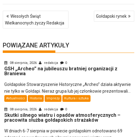
Nawigacja
Wesołych Świąt
Gołdapski rynek
wpisu
Wielkanocnych życzy Redakcja
POWIĄZANE ARTYKUŁY
08 sierpnia, 2026
redakcja
0
GSH „Archeo” na jubileuszu bratniej organizacji z
Braniewa
Gołdapskie Stowarzyszenie Historyczne „Archeo” działa aktywnie
nie tylko w Gołdapi. Nieraz grupa lub jej członkowie prezentowali...
Aktualności
Historia
Imprezy
Kultura i sztuka
08 sierpnia, 2026
redakcja
0
Skutki silnego wiatru i opadów atmosferycznych –
pracowita służba gołdapskich strażaków
W dniach 6-7 sierpnia w powiecie gołdapskim odnotowano 69