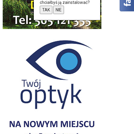
chciałbyś ją zainstalować?
TAK
NIE