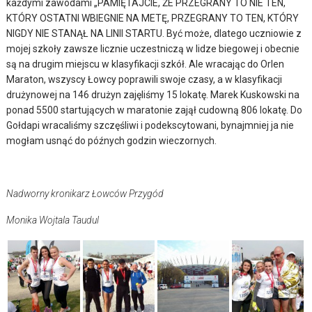
każdymi zawodami „PAMIĘTAJCIE, ŻE PRZEGRANY TO NIE TEN,
KTÓRY OSTATNI WBIEGNIE NA METĘ, PRZEGRANY TO TEN, KTÓRY
NIGDY NIE STANĄŁ NA LINII STARTU. Być może, dlatego uczniowie z
mojej szkoły zawsze licznie uczestniczą w lidze biegowej i obecnie
są na drugim miejscu w klasyfikacji szkół. Ale wracając do Orlen
Maraton, wszyscy Łowcy poprawili swoje czasy, a w klasyfikacji
drużynowej na 146 drużyn zajęliśmy 15 lokatę. Marek Kuskowski na
ponad 5500 startujących w maratonie zajął cudowną 806 lokatę. Do
Gołdapi wracaliśmy szczęśliwi i podekscytowani, bynajmniej ja nie
mogłam usnąć do późnych godzin wieczornych.
Nadworny kronikarz Łowców Przygód
Monika Wojtala Taudul