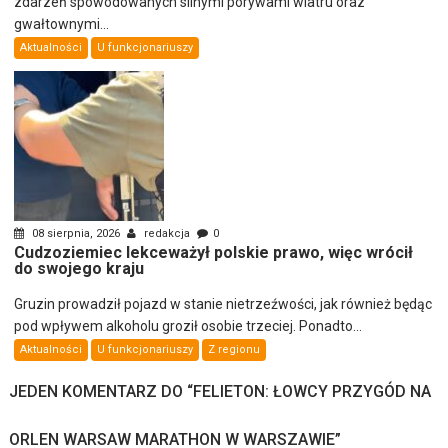
zdarzeń spowodowanych silnymi porywami wiatru oraz
gwałtownymi...
Aktualności
U funkcjonariuszy
08 sierpnia, 2026
redakcja
0
Cudzoziemiec lekceważył polskie prawo, więc wrócił
do swojego kraju
Gruzin prowadził pojazd w stanie nietrzeźwości, jak również będąc
pod wpływem alkoholu groził osobie trzeciej. Ponadto...
Aktualności
U funkcjonariuszy
Z regionu
JEDEN KOMENTARZ DO “
FELIETON: ŁOWCY PRZYGÓD NA
ORLEN WARSAW MARATHON W WARSZAWIE
”