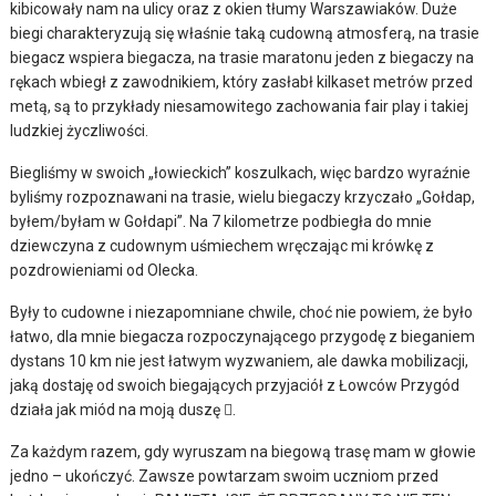
kibicowały nam na ulicy oraz z okien tłumy Warszawiaków. Duże
biegi charakteryzują się właśnie taką cudowną atmosferą, na trasie
biegacz wspiera biegacza, na trasie maratonu jeden z biegaczy na
rękach wbiegł z zawodnikiem, który zasłabł kilkaset metrów przed
metą, są to przykłady niesamowitego zachowania fair play i takiej
ludzkiej życzliwości.
Biegliśmy w swoich „łowieckich” koszulkach, więc bardzo wyraźnie
byliśmy rozpoznawani na trasie, wielu biegaczy krzyczało „Gołdap,
byłem/byłam w Gołdapi”. Na 7 kilometrze podbiegła do mnie
dziewczyna z cudownym uśmiechem wręczając mi krówkę z
pozdrowieniami od Olecka.
Były to cudowne i niezapomniane chwile, choć nie powiem, że było
łatwo, dla mnie biegacza rozpoczynającego przygodę z bieganiem
dystans 10 km nie jest łatwym wyzwaniem, ale dawka mobilizacji,
jaką dostaję od swoich biegających przyjaciół z Łowców Przygód
działa jak miód na moją duszę .
Za każdym razem, gdy wyruszam na biegową trasę mam w głowie
jedno – ukończyć. Zawsze powtarzam swoim uczniom przed