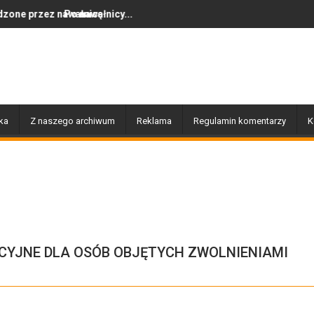
łnicę
nawałnicy...
Dziś w Gołdapi około 16
ka
Z naszego archiwum
Reklama
Regulamin komentarzy
K
ACYJNE DLA OSÓB OBJĘTYCH ZWOLNIENIAMI