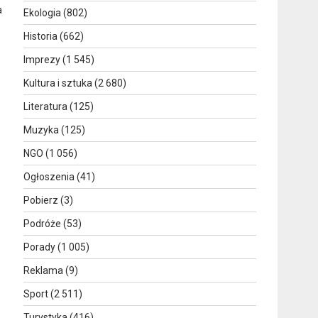
a
Ekologia
(802)
Historia
(662)
Imprezy
(1 545)
Kultura i sztuka
(2 680)
Literatura
(125)
Muzyka
(125)
NGO
(1 056)
Ogłoszenia
(41)
Pobierz
(3)
Podróże
(53)
Porady
(1 005)
Reklama
(9)
Sport
(2 511)
Turystyka
(416)