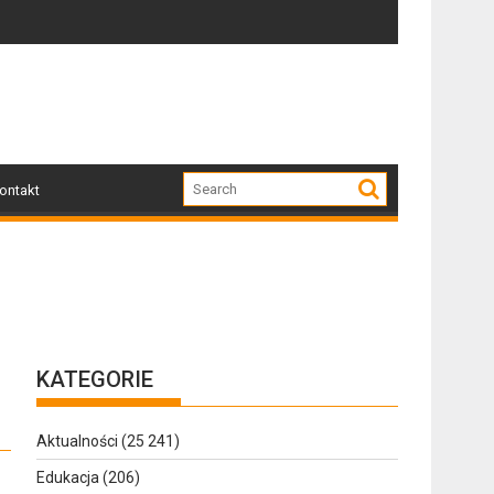
:30
Zapraszamy mieszkańców Gołdapi i okolic na
ontakt
KATEGORIE
Aktualności
(25 241)
Edukacja
(206)