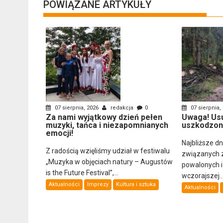
POWIĄZANE ARTYKUŁY
07 sierpnia, 2026
redakcja
0
07 sierpnia,
Za nami wyjątkowy dzień pełen
Uwaga! Us
muzyki, tańca i niezapomnianych
uszkodzon
emocji!
Najbliższe d
Z radością wzięliśmy udział w festiwalu
związanych 
„Muzyka w objęciach natury – Augustów
powalonych 
is the Future Festival”,...
wczorajszej..
Aktualności
Imprezy
Kultura i sztuka
Aktualności