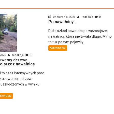
07 sierpnia, 2026
redakcja
0
Po nawałnicy…
Dużo szkód powstało po wczorajszej
nawałnicy, która nie trwała długo. Mimo
to tuż po tym pojawiły...
Aktualności
 2026
redakcja
0
uwamy drzewa
e przez nawałnicę
ni to czas intensywnych prac
z usuwaniem drzew
i uszkodzonych w wyniku
.
Ekologia