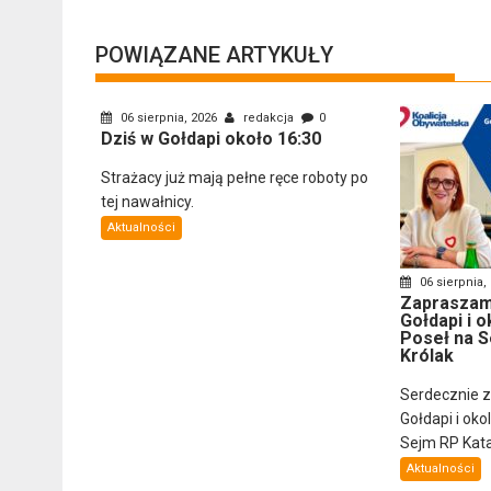
POWIĄZANE ARTYKUŁY
06 sierpnia, 2026
redakcja
0
Dziś w Gołdapi około 16:30
Strażacy już mają pełne ręce roboty po
tej nawałnicy.
Aktualności
06 sierpnia,
Zapraszam
Gołdapi i o
Poseł na S
Królak
Serdecznie 
Gołdapi i oko
Sejm RP Katar
Aktualności