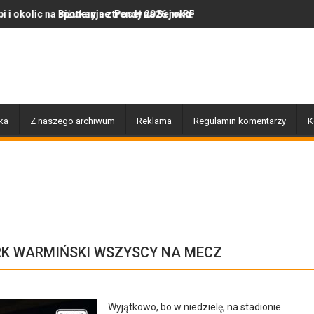
nie z Poseł na Sejm RP Katarzyną Królak
ryjne trendy 2026 roku: Jak polska marka olor.pl podbija serca mi
Dobiegły końca prace zwią
ka
Z naszego archiwum
Reklama
Regulamin komentarzy
K
RK WARMIŃSKI WSZYSCY NA MECZ
Wyjątkowo, bo w niedzielę, na stadionie