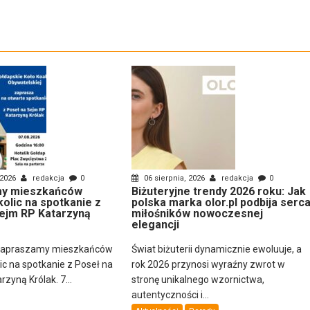
 2026
redakcja
0
06 sierpnia, 2026
redakcja
0
y mieszkańców
Biżuteryjne trendy 2026 roku: Jak
kolic na spotkanie z
polska marka olor.pl podbija serc
ejm RP Katarzyną
miłośników nowoczesnej
elegancji
zapraszamy mieszkańców
Świat biżuterii dynamicznie ewoluuje, a
lic na spotkanie z Poseł na
rok 2026 przynosi wyraźny zwrot w
zyną Królak. 7...
stronę unikalnego wzornictwa,
autentyczności i...