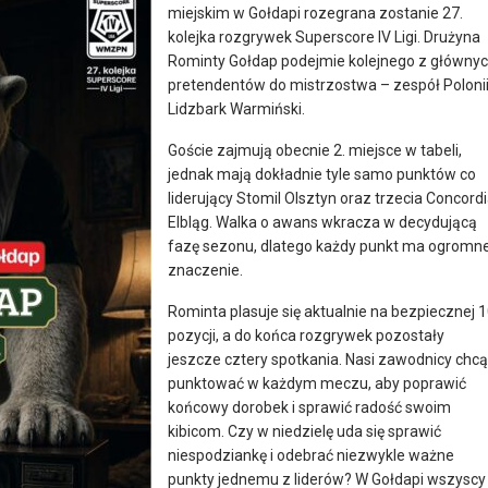
miejskim w Gołdapi rozegrana zostanie 27.
kolejka rozgrywek Superscore IV Ligi. Drużyna
Rominty Gołdap podejmie kolejnego z główny
pretendentów do mistrzostwa – zespół Poloni
Lidzbark Warmiński.
Goście zajmują obecnie 2. miejsce w tabeli,
jednak mają dokładnie tyle samo punktów co
liderujący Stomil Olsztyn oraz trzecia Concord
Elbląg. Walka o awans wkracza w decydującą
fazę sezonu, dlatego każdy punkt ma ogromn
znaczenie.
Rominta plasuje się aktualnie na bezpiecznej 1
pozycji, a do końca rozgrywek pozostały
jeszcze cztery spotkania. Nasi zawodnicy chcą
punktować w każdym meczu, aby poprawić
końcowy dorobek i sprawić radość swoim
kibicom. Czy w niedzielę uda się sprawić
niespodziankę i odebrać niezwykle ważne
punkty jednemu z liderów? W Gołdapi wszyscy