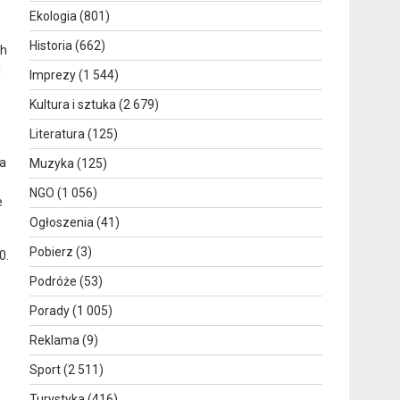
Ekologia
(801)
Historia
(662)
ch
i
Imprezy
(1 544)
Kultura i sztuka
(2 679)
Literatura
(125)
ia
Muzyka
(125)
NGO
(1 056)
e
Ogłoszenia
(41)
Pobierz
(3)
0.
Podróże
(53)
Porady
(1 005)
Reklama
(9)
Sport
(2 511)
Turystyka
(416)