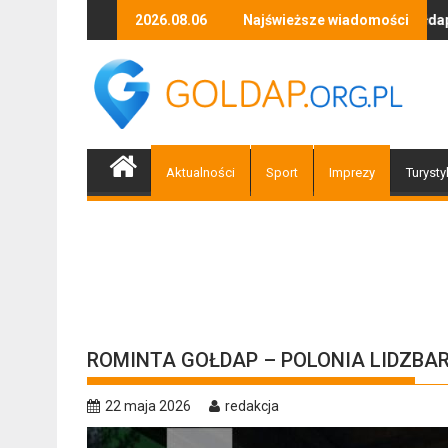
Skip
Zapraszamy mieszkańców Gołdapi i okolic na spotka
2026.08.06
Najświeższe wiadomości
Biżute
to
content
Aktualności
Sport
Imprezy
Turysty
ROMINTA GOŁDAP – POLONIA LIDZBA
22 maja 2026
redakcja