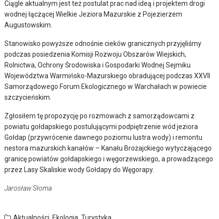
Ciągle aktualnym jest też postulat prac nad ideą i projektem drogi
wodnej łączącej Wielkie Jeziora Mazurskie z Pojezierzem
Augustowskim.
Stanowisko powyższe odnośnie cieków granicznych przyjęliśmy
podczas posiedzenia Komisji Rozwoju Obszarów Wiejskich,
Rolnictwa, Ochrony Środowiska i Gospodarki Wodnej Sejmiku
Województwa Warmińsko-Mazurskiego obradującej podczas XXVII
Samorządowego Forum Ekologicznego w Warchałach w powiecie
szczycieńskim.
Zgłosiłem tę propozycję po rozmowach z samorządowcami z
powiatu gołdapskiego postulującymi podpiętrzenie wód jeziora
Gołdap (przywrócenie dawnego poziomu lustra wody) i remontu
nestora mazurskich kanałów – Kanału Brożajckiego wytyczającego
granicę powiatów gołdapskiego i węgorzewskiego, a prowadzącego
przez Lasy Skaliskie wody Gołdapy do Węgorapy.
Jarosław Słoma
Aktualności
,
Ekologia
,
Turystyka