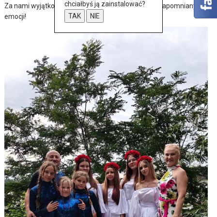
chciałbyś ją zainstalować?
Za nami wyjątkowy dzień pełen muzyki, tańca i niezapomnianych
TAK
NIE
emocji!