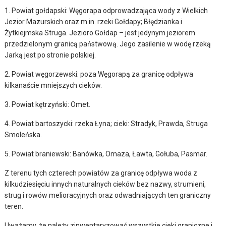
1. Powiat gołdapski: Węgorapa odprowadzająca wody z Wielkich
Jezior Mazurskich oraz m.in. rzeki Gołdapy; Błędzianka i
Żytkiejmska Struga. Jezioro Gołdap – jest jedynym jeziorem
przedzielonym granicą państwową. Jego zasilenie w wodę rzeką
Jarką jest po stronie polskiej.
2. Powiat węgorzewski: poza Węgorapą za granicę odpływa
kilkanaście mniejszych cieków.
3. Powiat kętrzyński: Omet.
4. Powiat bartoszycki: rzeka Łyna; cieki: Stradyk, Prawda, Struga
Smoleńska.
5. Powiat braniewski: Banówka, Omaza, Ławta, Gołuba, Pasmar.
Z terenu tych czterech powiatów za granicę odpływa woda z
kilkudziesięciu innych naturalnych cieków bez nazwy, strumieni,
strug i rowów melioracyjnych oraz odwadniających ten graniczny
teren.
Uważamy, że należy zinwentaryzować wszystkie cieki graniczne i