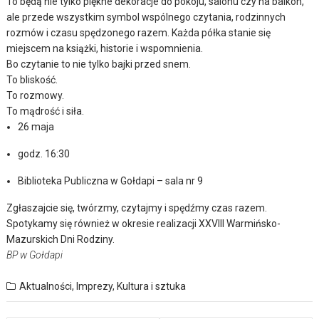
To będą nie tylko piękne dekoracje do pokoju, salonu czy na balkon,
ale przede wszystkim symbol wspólnego czytania, rodzinnych
rozmów i czasu spędzonego razem. Każda półka stanie się
miejscem na książki, historie i wspomnienia.
Bo czytanie to nie tylko bajki przed snem.
To bliskość.
To rozmowy.
To mądrość i siła.
26 maja
godz. 16:30
Biblioteka Publiczna w Gołdapi – sala nr 9
Zgłaszajcie się, twórzmy, czytajmy i spędźmy czas razem.
Spotykamy się również w okresie realizacji XXVIII Warmińsko-
Mazurskich Dni Rodziny.
BP w Gołdapi
Aktualności
,
Imprezy
,
Kultura i sztuka