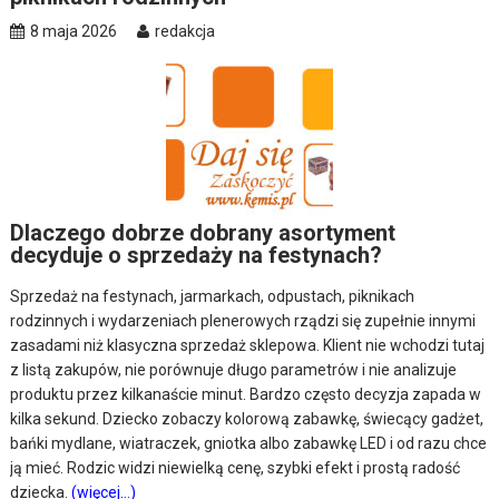
8 maja 2026
redakcja
Dlaczego dobrze dobrany asortyment
decyduje o sprzedaży na festynach?
Sprzedaż na festynach, jarmarkach, odpustach, piknikach
rodzinnych i wydarzeniach plenerowych rządzi się zupełnie innymi
zasadami niż klasyczna sprzedaż sklepowa. Klient nie wchodzi tutaj
z listą zakupów, nie porównuje długo parametrów i nie analizuje
produktu przez kilkanaście minut. Bardzo często decyzja zapada w
kilka sekund. Dziecko zobaczy kolorową zabawkę, świecący gadżet,
bańki mydlane, wiatraczek, gniotka albo zabawkę LED i od razu chce
ją mieć. Rodzic widzi niewielką cenę, szybki efekt i prostą radość
dziecka.
(więcej…)