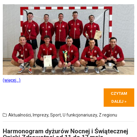
(więcej…)
CZYTAM
DALEJ »
Aktualności
,
Imprezy
,
Sport
,
U funkcjonariuszy
,
Z regionu
Harmonogram dyżurów Nocnej i Świątecznej