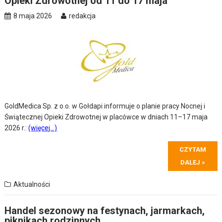
Opieki Zdrowotnej od 11 do 17 maja
8 maja 2026
redakcja
GoldMedica Sp. z o.o. w Gołdapi informuje o planie pracy Nocnej i
Świątecznej Opieki Zdrowotnej w placówce w dniach
11
–
17 maja
2026 r.:
(więcej…)
CZYTAM
DALEJ »
Aktualności
Handel sezonowy na festynach, jarmarkach,
piknikach rodzinnych