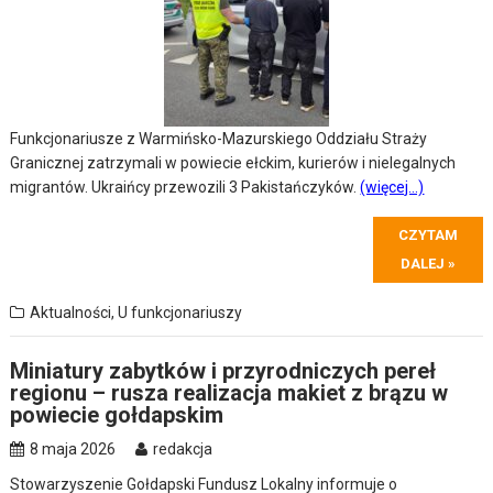
Funkcjonariusze z Warmińsko-Mazurskiego Oddziału Straży
Granicznej zatrzymali w powiecie ełckim, kurierów i nielegalnych
migrantów. Ukraińcy przewozili 3 Pakistańczyków.
(więcej…)
CZYTAM
DALEJ »
Aktualności
,
U funkcjonariuszy
Miniatury zabytków i przyrodniczych pereł
regionu – rusza realizacja makiet z brązu w
powiecie gołdapskim
8 maja 2026
redakcja
Stowarzyszenie Gołdapski Fundusz Lokalny informuje o