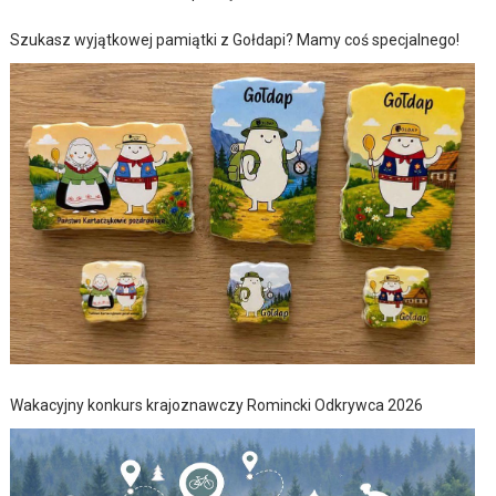
Szukasz wyjątkowej pamiątki z Gołdapi? Mamy coś specjalnego!
Wakacyjny konkurs krajoznawczy Romincki Odkrywca 2026