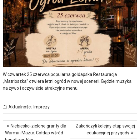
W czwartek 25 czerwca popularna gołdapska Restauracja
„Matrioszka” otwiera letni ogród w nowej scenerii. Będzie muzyka
na żywo i oczywiście atrakcyjne menu.
Aktualności
,
Imprezy
Nawigacja
Niebiesko-zielone granty dla
Zakończyli kolejny etap swojej
wpisu
Warmii i Mazur. Gołdap wśród
edukacyjnej przygody
beneficjentów