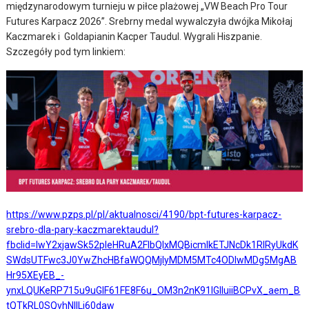
międzynarodowym turnieju w piłce plażowej „VW Beach Pro Tour
Futures Karpacz 2026”. Srebrny medal wywalczyła dwójka Mikołaj
Kaczmarek i Goldapianin Kacper Taudul. Wygrali Hiszpanie.
Szczegóły pod tym linkiem:
https://www.pzps.pl/pl/aktualnosci/4190/bpt-futures-karpacz-
srebro-dla-pary-kaczmarektaudul?
fbclid=IwY2xjawSk52pleHRuA2FlbQIxMQBicmlkETJNcDk1RlRyUkdK
SWdsUTFwc3J0YwZhcHBfaWQQMjIyMDM5MTc4ODIwMDg5MgAB
Hr95XEyEB_-
ynxLQUKeRP715u9uGIF61FE8F6u_OM3n2nK91IGIIuiiBCPvX_aem_B
tQTkRL0SQvhNIILi60daw