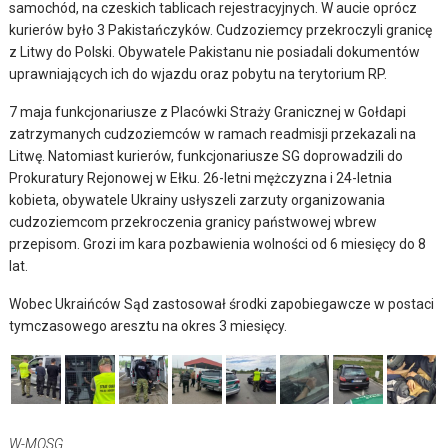
samochód, na czeskich tablicach rejestracyjnych. W aucie oprócz
kurierów było 3 Pakistańczyków. Cudzoziemcy przekroczyli granicę
z Litwy do Polski. Obywatele Pakistanu nie posiadali dokumentów
uprawniających ich do wjazdu oraz pobytu na terytorium RP.
7 maja funkcjonariusze z Placówki Straży Granicznej w Gołdapi
zatrzymanych cudzoziemców w ramach readmisji przekazali na
Litwę. Natomiast kurierów, funkcjonariusze SG doprowadzili do
Prokuratury Rejonowej w Ełku. 26-letni mężczyzna i 24-letnia
kobieta, obywatele Ukrainy usłyszeli zarzuty organizowania
cudzoziemcom przekroczenia granicy państwowej wbrew
przepisom. Grozi im kara pozbawienia wolności od 6 miesięcy do 8
lat.
Wobec Ukraińców Sąd zastosował środki zapobiegawcze w postaci
tymczasowego aresztu na okres 3 miesięcy.
W-MOSG