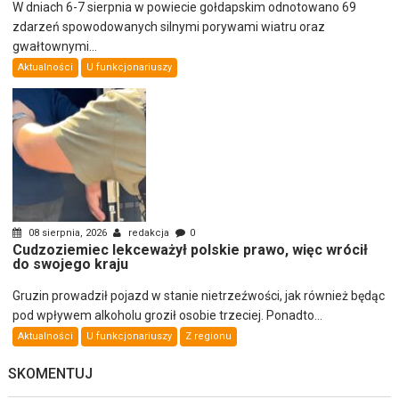
W dniach 6-7 sierpnia w powiecie gołdapskim odnotowano 69
zdarzeń spowodowanych silnymi porywami wiatru oraz
gwałtownymi...
Aktualności
U funkcjonariuszy
08 sierpnia, 2026
redakcja
0
Cudzoziemiec lekceważył polskie prawo, więc wrócił
do swojego kraju
Gruzin prowadził pojazd w stanie nietrzeźwości, jak również będąc
pod wpływem alkoholu groził osobie trzeciej. Ponadto...
Aktualności
U funkcjonariuszy
Z regionu
SKOMENTUJ