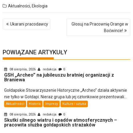
Aktualności
,
Ekologia
Nawigacja
Ukarani pracodawcy
Głosuj na Pracownię Orange w
wpisu
Boćwince!
POWIĄZANE ARTYKUŁY
08 sierpnia, 2026
redakcja
0
GSH „Archeo” na jubileuszu bratniej organizacji z
Braniewa
Gołdapskie Stowarzyszenie Historyczne „Archeo” działa aktywnie
nie tylko w Gołdapi. Nieraz grupa lub jej członkowie prezentowali...
Aktualności
Historia
Imprezy
Kultura i sztuka
08 sierpnia, 2026
redakcja
0
Skutki silnego wiatru i opadów atmosferycznych –
pracowita służba gołdapskich strażaków