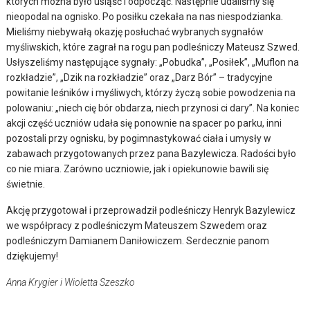
których można było usiąść i odpocząć. Następnie udaliśmy się
nieopodal na ognisko. Po posiłku czekała na nas niespodzianka.
Mieliśmy niebywałą okazję posłuchać wybranych sygnałów
myśliwskich, które zagrał na rogu pan podleśniczy Mateusz Szwed.
Usłyszeliśmy następujące sygnały: „Pobudka”, „Posiłek”, „Muflon na
rozkładzie”, „Dzik na rozkładzie” oraz „Darz Bór” – tradycyjne
powitanie leśników i myśliwych, którzy życzą sobie powodzenia na
polowaniu: „niech cię bór obdarza, niech przynosi ci dary”. Na koniec
akcji część uczniów udała się ponownie na spacer po parku, inni
pozostali przy ognisku, by pogimnastykować ciała i umysły w
zabawach przygotowanych przez pana Bazylewicza. Radości było
co nie miara. Zarówno uczniowie, jak i opiekunowie bawili się
świetnie.
Akcję przygotował i przeprowadził podleśniczy Henryk Bazylewicz
we współpracy z podleśniczym Mateuszem Szwedem oraz
podleśniczym Damianem Daniłowiczem. Serdecznie panom
dziękujemy!
Anna Krygier i Wioletta Szeszko