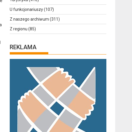
ie
U funkcjonariuszy
(107)
Z naszego archiwum
(311)
a
Z regionu
(85)
1
REKLAMA