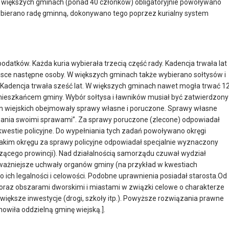
 większych gminach (ponad 40 członków) obligatoryjnie powoływano
bierano radę gminną, dokonywano tego poprzez kurialny system
podatków. Każda kuria wybierała trzecią część rady. Kadencja trwała lat
ejsce następne osoby. W większych gminach także wybierano sołtysów i
Kadencja trwała sześć lat. W większych gminach nawet mogła trwać 1
 mieszkańcem gminy. Wybór sołtysa i ławników musiał być zatwierdzony
in wiejskich obejmowały sprawy własne i poruczone. Sprawy własne
wania swoimi sprawami”. Za sprawy poruczone (zlecone) odpowiadał
 kwestie policyjne. Do wypełniania tych zadań powoływano okręgi
takim okręgu za sprawy policyjne odpowiadał specjalnie wyznaczony
ącego prowincji). Nad działalnością samorządu czuwał wydział
 ważniejsze uchwały organów gminy (na przykład w kwestiach
 ich legalności i celowości. Podobne uprawnienia posiadał starosta.Od
 oraz obszarami dworskimi i miastami w związki celowe o charakterze
iększe inwestycje (drogi, szkoły itp.). Powyższe rozwiązania prawne
owiła oddzielną gminę wiejską.].