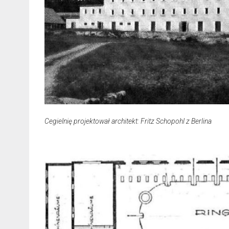
Cegielnię projektował architekt: Fritz Schopohl z Berlina