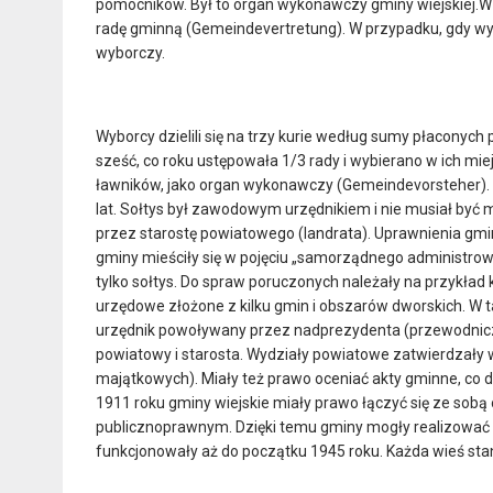
pomocników. Był to organ wykonawczy gminy wiejskiej.W
radę gminną (Gemeindevertretung). W przypadku, gdy wy
wyborczy.
Wyborcy dzielili się na trzy kurie według sumy płaconych 
sześć, co roku ustępowała 1/3 rady i wybierano w ich mi
ławników, jako organ wykonawczy (Gemeindevorsteher). 
lat. Sołtys był zawodowym urzędnikiem i nie musiał być
przez starostę powiatowego (landrata). Uprawnienia gm
gminy mieściły się w pojęciu „samorządnego administro
tylko sołtys. Do spraw poruczonych należały na przykład
urzędowe złożone z kilku gmin i obszarów dworskich. W 
urzędnik powoływany przez nadprezydenta (przewodnicz
powiatowy i starosta. Wydziały powiatowe zatwierdzały
majątkowych). Miały też prawo oceniać akty gminne, co do
1911 roku gminy wiejskie miały prawo łączyć się ze sobą
publicznoprawnym. Dzięki temu gminy mogły realizować w
funkcjonowały aż do początku 1945 roku. Każda wieś stan