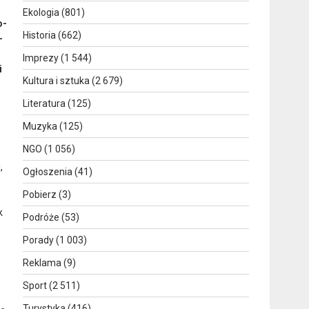
Ekologia
(801)
o-
Historia
(662)
-
Imprezy
(1 544)
i
Kultura i sztuka
(2 679)
Literatura
(125)
Muzyka
(125)
NGO
(1 056)
,
Ogłoszenia
(41)
Pobierz
(3)
k
Podróże
(53)
Porady
(1 003)
Reklama
(9)
Sport
(2 511)
Turystyka
(416)