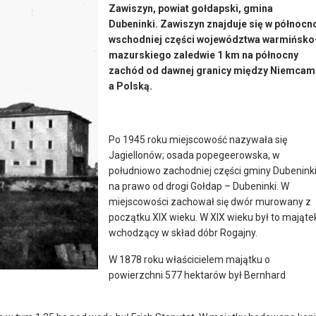
Zawiszyn, powiat gołdapski, gmina
Dubeninki. Zawiszyn znajduje się w północn
wschodniej części województwa warmińsko
mazurskiego zaledwie 1 km na północny
zachód od dawnej granicy między Niemcam
a Polską.
Po 1945 roku miejscowość nazywała się
Jagiellonów; osada popegeerowska, w
południowo zachodniej części gminy Dubeninki
na prawo od drogi Gołdap – Dubeninki. W
miejscowości zachował się dwór murowany z
początku XIX wieku. W XIX wieku był to mająte
wchodzący w skład dóbr Rogajny.
W 1878 roku właścicielem majątku o
powierzchni 577 hektarów był Bernhard