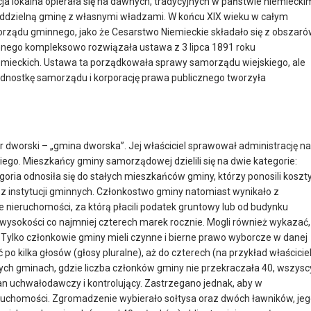
a lokalna opierała się na dawnych, tradycyjnych w państwie niemiecki
ddzielną gminę z własnymi władzami. W końcu XIX wieku w całym
ządu gminnego, jako że Cesarstwo Niemieckie składało się z obszar
gminnego kompleksowo rozwiązała ustawa z 3 lipca 1891 roku
mieckich. Ustawa ta porządkowała sprawy samorządu wiejskiego, ale
 jednostkę samorządu i korporację prawa publicznego tworzyła
dworski – „gmina dworska”. Jej właściciel sprawował administrację na
ego. Mieszkańcy gminy samorządowej dzielili się na dwie kategorie:
oria odnosiła się do stałych mieszkańców gminy, którzy ponosili koszt
ia z instytucji gminnych. Członkostwo gminy natomiast wynikało z
 nieruchomości, za którą płacili podatek gruntowy lub od budynku
w wysokości co najmniej czterech marek rocznie. Mogli również wykazać,
Tylko członkowie gminy mieli czynne i bierne prawo wyborcze w danej
o kilka głosów (głosy pluralne), aż do czterech (na przykład właścicie
łych gminach, gdzie liczba członków gminy nie przekraczała 40, wszysc
n uchwałodawczy i kontrolujący. Zastrzegano jednak, aby w
eruchomości. Zgromadzenie wybierało sołtysa oraz dwóch ławników, je