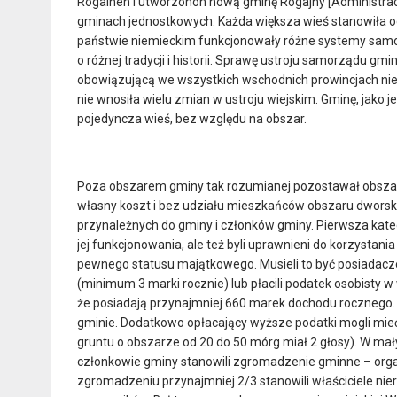
Rogainen i utworzonon nową gminę Rogajny [Administracj
gminach jednostkowych. Każda większa wieś stanowiła o
państwie niemieckim funkcjonowały różne systemy samor
o różnej tradycji i historii. Sprawę ustroju samorządu 
obowiązującą we wszystkich wschodnich prowincjach nie
nie wnosiła wielu zmian w ustroju wiejskim. Gminę, jako
pojedyncza wieś, bez względu na obszar.
Poza obszarem gminy tak rozumianej pozostawał obszar 
własny koszt i bez udziału mieszkańców obszaru dworski
przynależnych do gminy i członków gminy. Pierwsza kateg
jej funkcjonowania, ale też byli uprawnieni do korzystan
pewnego statusu majątkowego. Musieli to być posiadacze
(minimum 3 marki rocznie) lub płacili podatek osobisty 
że posiadają przynajmniej 660 marek dochodu rocznego. 
gminie. Dodatkowo opłacający wyższe podatki mogli mieć p
gruntu o obszarze od 20 do 50 mórg miał 2 głosy). W ma
członkowie gminy stanowili zgromadzenie gminne – orga
zgromadzeniu przynajmniej 2/3 stanowili właściciele ni