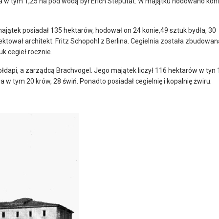
a w tym 1,25 ha pod wodą był Erich Steputat. W majątku hodowano kon
ajątek posiadał 135 hektarów, hodował on 24 konie,49 sztuk bydła, 30
jektował architekt: Fritz Schopohl z Berlina. Cegielnia została zbudowan
k cegieł rocznie.
ołdapi, a zarządcą Brachvogel. Jego majątek liczył 116 hektarów w tyn 
w tym 20 krów, 28 świń. Ponadto posiadał cegielnię i kopalnię żwiru.