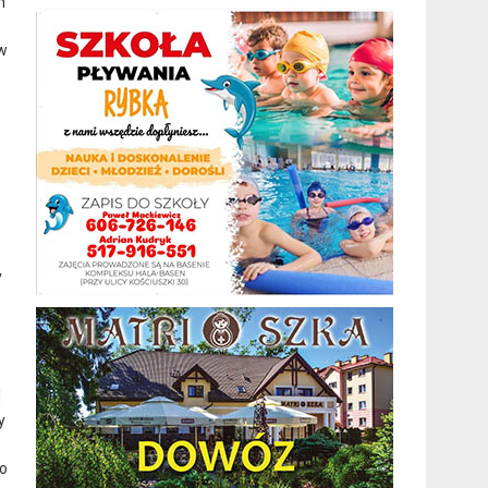
m
ów
y
l
y
go