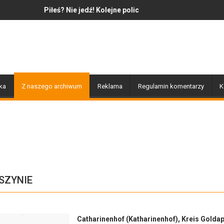
Nie jedź! Kolejne policyjne działania „Trzeźwość”
Jazz to nie tylko muzyka – to
ka
Z naszego archiwum
Reklama
Regulamin komentarzy
K
SZYNIE
Catharinenhof (Katharinenhof), Kreis Goldap