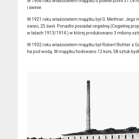
W 1906 roku właścicielem majątku o powierzchni 317,4 h
i świnie.
W 1921 roku właścicielem majątku był G. Methner. Jego m
owiec, 25 świń. Ponadto posiadał cegielnię (Cegielnię pro
w latach 1913/1914.) w której produkowano 3 miliony sztu
W 1932 roku właścicielem majątku był Robert Richter z G
ha pod wodą. W majątku hodowano 12 koni, 58 sztuk bydła 