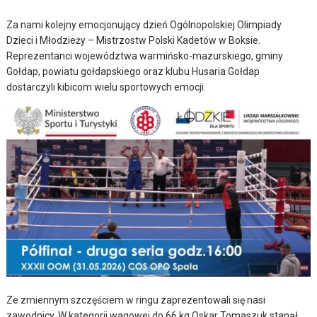
Za nami kolejny emocjonujący dzień Ogólnopolskiej Olimpiady
Dzieci i Młodzieży – Mistrzostw Polski Kadetów w Boksie.
Reprezentanci województwa warmińsko-mazurskiego, gminy
Gołdap, powiatu gołdapskiego oraz klubu Husaria Gołdap
dostarczyli kibicom wielu sportowych emocji.
Ze zmiennym szczęściem w ringu zaprezentowali się nasi
zawodnicy. W kategorii wagowej do 66 kg Oskar Tomaszuk stanął