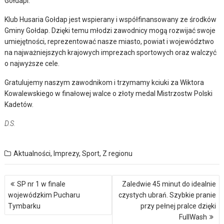
Gołdapi.
Klub Husaria Gołdap jest wspierany i współfinansowany ze środków
Gminy Gołdap. Dzięki temu młodzi zawodnicy mogą rozwijać swoje
umiejętności, reprezentować nasze miasto, powiat i województwo
na najważniejszych krajowych imprezach sportowych oraz walczyć
o najwyższe cele.
Gratulujemy naszym zawodnikom i trzymamy kciuki za Wiktora
Kowalewskiego w finałowej walce o złoty medal Mistrzostw Polski
Kadetów.
D.S.
Aktualności
,
Imprezy
,
Sport
,
Z regionu
Nawigacja
SP nr 1 w finale
Zaledwie 45 minut do idealnie
wpisu
wojewódzkim Pucharu
czystych ubrań. Szybkie pranie
Tymbarku
przy pełnej pralce dzięki
FullWash