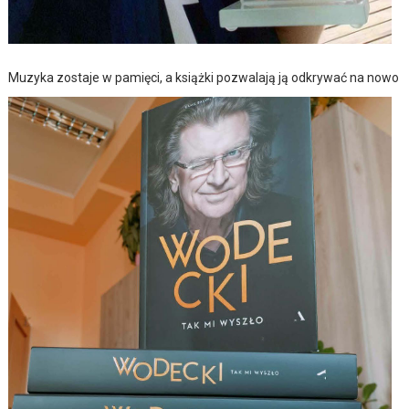
Muzyka zostaje w pamięci, a książki pozwalają ją odkrywać na nowo