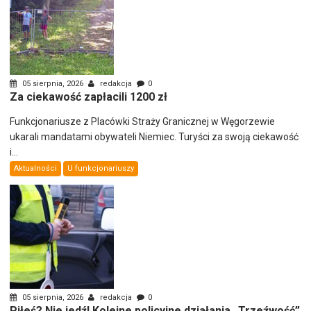
05 sierpnia, 2026
redakcja
0
Za ciekawość zapłacili 1200 zł
Funkcjonariusze z Placówki Straży Granicznej w Węgorzewie
ukarali mandatami obywateli Niemiec. Turyści za swoją ciekawość
i...
Aktualności
U funkcjonariuszy
05 sierpnia, 2026
redakcja
0
Piłeś? Nie jedź! Kolejne policyjne działania „Trzeźwość”