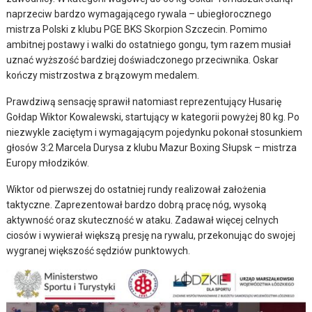
naprzeciw bardzo wymagającego rywala – ubiegłorocznego
mistrza Polski z klubu PGE BKS Skorpion Szczecin. Pomimo
ambitnej postawy i walki do ostatniego gongu, tym razem musiał
uznać wyższość bardziej doświadczonego przeciwnika. Oskar
kończy mistrzostwa z brązowym medalem.
Prawdziwą sensację sprawił natomiast reprezentujący Husarię
Gołdap Wiktor Kowalewski, startujący w kategorii powyżej 80 kg. Po
niezwykle zaciętym i wymagającym pojedynku pokonał stosunkiem
głosów 3:2 Marcela Durysa z klubu Mazur Boxing Słupsk – mistrza
Europy młodzików.
Wiktor od pierwszej do ostatniej rundy realizował założenia
taktyczne. Zaprezentował bardzo dobrą pracę nóg, wysoką
aktywność oraz skuteczność w ataku. Zadawał więcej celnych
ciosów i wywierał większą presję na rywalu, przekonując do swojej
wygranej większość sędziów punktowych.