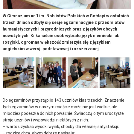
W Gimnazjum nr 1 im. Noblistów Polskich w Gołdapi w ostatnich
trzech dniach odbyły się sesje egzaminacyjne z przedmiotów
humanistycznych i przyrodniczych oraz z języków obcych
nowożytnych. Kilkanaście osób wybrało język niemiecki lub
rosyjski, ogromna większość zmierzyła się z językiem
angielskim w wersji podstawowej i rozszerzonej.
Do egzaminów przystąpiło 143 uczniów klas trzecich. Znaczenie
tych egzaminów w naszym mieście może nie jest wielkie, ale
młodzież podeszła do nich poważnie. Świadczą o tym uroczyste
stroje uczniów i wypowiedzi niektórych z nich:
– warto uzyskać wysoki wynik, choćby dla własnej satysfakcji;
– rodzice chcą, abym dobrze napisała;