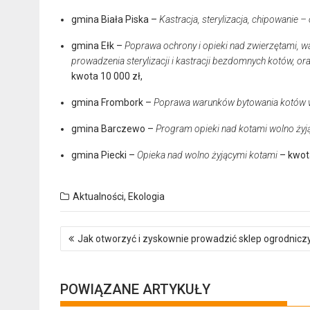
gmina Biała Piska –
Kastracja, sterylizacja, chipowanie 
gmina Ełk –
Poprawa ochrony i opieki nad zwierzętami, w
prowadzenia sterylizacji i kastracji bezdomnych kotów, oraz
kwota 10 000 zł,
gmina Frombork –
Poprawa warunków bytowania kotów w
gmina Barczewo –
Program opieki nad kotami wolno żyj
gmina Piecki –
Opieka nad wolno żyjącymi kotami
– kwota
Aktualności
,
Ekologia
Nawigacja
Jak otworzyć i zyskownie prowadzić sklep ogrodnicz
wpisu
POWIĄZANE ARTYKUŁY