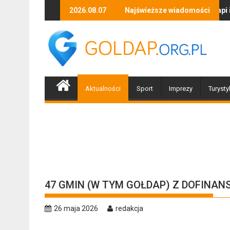
Skip
Zapraszamy mieszkańców Gołdapi i okolic na spotka
2026.08.07
Najświeższe wiadomości
Biżute
to
content
Aktualności
Sport
Imprezy
Turysty
47 GMIN (W TYM GOŁDAP) Z DOFINAN
26 maja 2026
redakcja