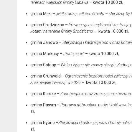
terenach wiejskich Gminy Lubawa
– kwota 10 000 zł,
gmina Miłki –
„Miłki radzą całkiem śmiało – sterylizuj, by
gmina Grodziczno –
Prewencyjna sterylizacja i kastracja
kotami na terenie Gminy Grodziczno
– kwota 10 000 zł,
gmina Janowo –
Sterylizacja i kastracja psów oraz kot
gmina Markusy –
„Podaj łapę”
– kwota 10 000 zł,
gmina Gołdap –
Wolno żyjące-nie znaczy niczyje. Zadbaj o
gmina Grunwald –
Ograniczenie bezdomności zwierząt na 
znakowanie zwierząt w 2026
– kwota 10 000 zł,
gmina Korsze –
Zapobieganie oraz zmniejszanie bezdo
gmina Pasym –
Poprawa dobrostanu psów i kotów wolnoż
zł,
gmina Rybno –
Sterylizacja i kastracja psów i kotów nale
zł,