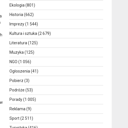
Ekologia
(801)
Historia
(662)
a
a
Imprezy
(1 544)
Kultura i sztuka
(2 679)
ch
Literatura
(125)
Muzyka
(125)
NGO
(1 056)
Ogłoszenia
(41)
Pobierz
(3)
Podróże
(53)
Porady
(1 005)
ów
Reklama
(9)
Sport
(2 511)
Turystyka
(416)