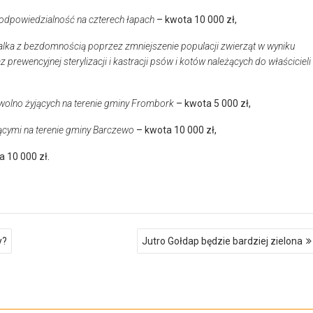
– odpowiedzialność na czterech łapach
– kwota 10 000 zł,
alka z bezdomnością poprzez zmniejszenie populacji zwierząt w wyniku
 prewencyjnej sterylizacji i kastracji psów i kotów należących do właścicieli
olno żyjących na terenie gminy Frombork
– kwota 5 000 zł,
ącymi na terenie gminy Barczewo
– kwota 10 000 zł,
 10 000 zł.
y?
Jutro Gołdap będzie bardziej zielona