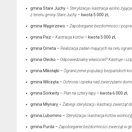
gmina Stare Juchy –
Sterylizacja i kastracja wolno żyjąc
z terenu gminy Stare Juchy
– kwota 5 000 zł,
gmina Węgorzewo –
Zapobieganie bezdomności i popr
gmina Pisz –
Kastracja kotów
– kwota 5 000 zł,
gmina Orneta –
Realizacja zadań mających na celu ogra
gmina Olecko –
Odpowiedzialny właściciel? Kastruje i czi
gmina Mikołajki –
Ograniczenie populacji bezpańskich kot
gmina Wilczęta –
Ochrona i opieka nad zwierzętami domo
gmina Sorkwity –
Plan na cztery łapy
– kwota 6 000 zł,
gmina Młynary –
Zabiegi sterylizacji i kastracji zwierzą
gmina Lubomino –
Sterylizacja i kastracja kotów wolnoż
gmina Purda –
Zapobieganie bezdomności zwierząt w gm