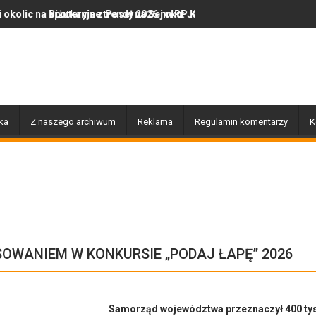
nie z Poseł na Sejm RP Katarzyną Królak
ryjne trendy 2026 roku: Jak polska marka olor.pl podbija serca mił
Dobiegły końca prace zwią
ka
Z naszego archiwum
Reklama
Regulamin komentarzy
K
SOWANIEM W KONKURSIE „PODAJ ŁAPĘ” 2026
Samorząd województwa przeznaczył 400 tys