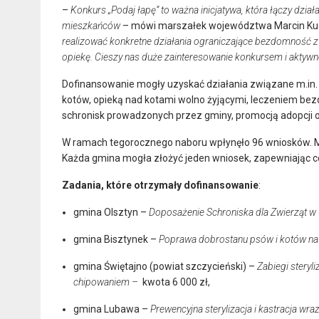
–
Konkurs „Podaj łapę” to ważna inicjatywa, która łączy dzia
mieszkańców
– mówi marszałek województwa Marcin Kuc
realizować konkretne działania ograniczające bezdomność z
opiekę. Cieszy nas duże zainteresowanie konkursem i akt
Dofinansowanie mogły uzyskać działania związane m.in. z
kotów, opieką nad kotami wolno żyjącymi, leczeniem b
schronisk prowadzonych przez gminy, promocją adopcji 
W ramach tegorocznego naboru wpłynęło 96 wniosków. Mini
Każda gmina mogła złożyć jeden wniosek, zapewniając c
Zadania, które otrzymały dofinansowanie
:
gmina Olsztyn –
Doposażenie Schroniska dla Zwierząt w O
gmina Bisztynek –
Poprawa dobrostanu psów i kotów na 
gmina Świętajno (powiat szczycieński) –
Zabiegi steryl
chipowaniem –
kwota 6 000 zł,
gmina Lubawa –
Prewencyjna sterylizacja i kastracja w