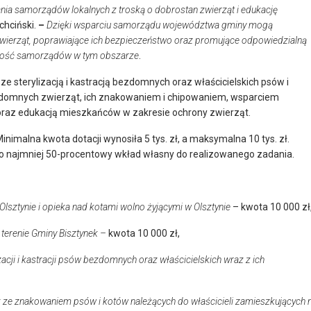
łania samorządów lokalnych z troską o dobrostan zwierząt i edukację
hciński.
–
Dzięki wsparciu samorządu województwa gminy mogą
wierząt, poprawiające ich bezpieczeństwo oraz promujące odpowiedzialną
ywność samorządów w tym obszarze
.
e sterylizacją i kastracją bezdomnych oraz właścicielskich psów i
ezdomnych zwierząt, ich znakowaniem i chipowaniem, wsparciem
oraz edukacją mieszkańców w zakresie ochrony zwierząt.
malna kwota dotacji wynosiła 5 tys. zł, a maksymalna 10 tys. zł.
o najmniej 50-procentowy wkład własny do realizowanego zadania.
lsztynie i opieka nad kotami wolno żyjącymi w Olsztynie
– kwota 10 000 zł
terenie Gminy Bisztynek –
kwota 10 000 zł,
izacji i kastracji psów bezdomnych oraz właścicielskich wraz z ich
raz ze znakowaniem psów i kotów należących do właścicieli zamieszkujących 