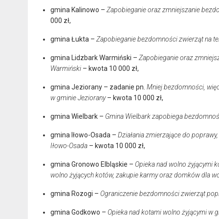
gmina Kalinowo –
Zapobieganie oraz zmniejszanie bezdo
000 zł,
gmina Łukta –
Zapobieganie bezdomności zwierząt na te
gmina Lidzbark Warmiński –
Zapobieganie oraz zmniejsz
Warmiński
– kwota 10 000 zł,
gmina Jeziorany – zadanie pn.
Mniej bezdomności, więc
w gminie Jeziorany
– kwota 10 000 zł,
gmina Wielbark –
Gmina Wielbark zapobiega bezdomnośc
gmina Iłowo-Osada –
Działania zmierzające do poprawy,
Iłowo-Osada
– kwota 10 000 zł,
gmina Gronowo Elbląskie –
Opieka nad wolno żyjącymi kot
wolno żyjących kotów, zakupie karmy oraz domków dla w
gmina Rozogi –
Ograniczenie bezdomności zwierząt poprz
gmina Godkowo –
Opieka nad kotami wolno żyjącymi w 