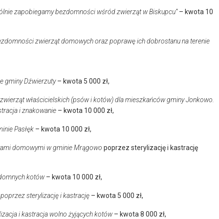
ólnie zapobiegamy bezdomności wśród zwierząt w Biskupcu”
– kwota 10
bezdomności zwierząt domowych oraz poprawę ich dobrostanu na terenie
ie gminy Dźwierzuty
– kwota 5 000 zł,
e zwierząt właścicielskich (psów i kotów) dla mieszkańców gminy Jonkowo.
stracja i znakowanie
– kwota 10 000 zł,
inie Pasłęk
– kwota 10 000 zł,
zętami domowymi w gminie Mrągowo
poprzez sterylizację i kastrację
ezdomnych kotów
– kwota 10 000 zł,
poprzez sterylizację i kastrację
– kwota 5 000 zł,
izacja i kastracja wolno żyjących kotów
– kwota 8 000 zł,