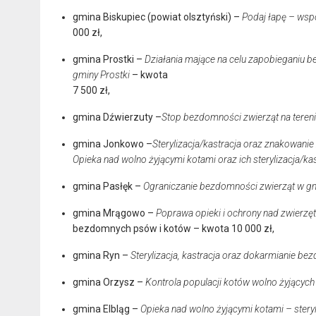
gmina Biskupiec (powiat olsztyński) –
Podaj łapę – wsp
000 zł,
gmina Prostki –
Działania mające na celu zapobieganiu 
gminy Prostki
– kwota
7 500 zł,
gmina Dźwierzuty –
Stop bezdomności zwierząt na teren
gmina Jonkowo –
Sterylizacja/kastracja oraz znakowani
Opieka nad wolno żyjącymi kotami oraz ich sterylizacja/ka
gmina Pasłęk –
Ograniczanie bezdomności zwierząt w gm
gmina Mrągowo –
Poprawa opieki i ochrony nad zwier
bezdomnych psów i kotów – kwota 10 000 zł,
gmina Ryn –
Sterylizacja, kastracja oraz dokarmianie b
gmina Orzysz –
Kontrola populacji kotów wolno żyjących 
gmina Elbląg –
Opieka nad wolno żyjącymi kotami – steryl