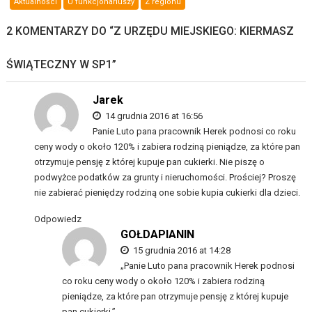
Aktualności
U funkcjonariuszy
Z regionu
2 KOMENTARZY DO “
Z URZĘDU MIEJSKIEGO: KIERMASZ
ŚWIĄTECZNY W SP1
”
Jarek
14 grudnia 2016 at 16:56
Panie Luto pana pracownik Herek podnosi co roku
ceny wody o około 120% i zabiera rodziną pieniądze, za które pan
otrzymuje pensję z której kupuje pan cukierki. Nie piszę o
podwyżce podatków za grunty i nieruchomości. Prościej? Proszę
nie zabierać pieniędzy rodziną one sobie kupia cukierki dla dzieci.
Odpowiedz
GOŁDAPIANIN
15 grudnia 2016 at 14:28
„Panie Luto pana pracownik Herek podnosi
co roku ceny wody o około 120% i zabiera rodziną
pieniądze, za które pan otrzymuje pensję z której kupuje
pan cukierki.”