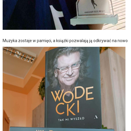
Muzyka zostaje w pamięci, a książki pozwalają ją odkrywać na nowo