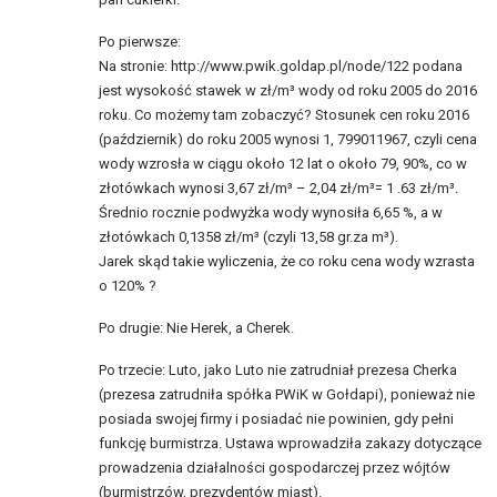
Po pierwsze:
Na stronie: http://www.pwik.goldap.pl/node/122 podana
jest wysokość stawek w zł/m³ wody od roku 2005 do 2016
roku. Co możemy tam zobaczyć? Stosunek cen roku 2016
(październik) do roku 2005 wynosi 1, 799011967, czyli cena
wody wzrosła w ciągu około 12 lat o około 79, 90%, co w
złotówkach wynosi 3,67 zł/m³ – 2,04 zł/m³= 1 .63 zł/m³.
Średnio rocznie podwyżka wody wynosiła 6,65 %, a w
złotówkach 0,1358 zł/m³ (czyli 13,58 gr.za m³).
Jarek skąd takie wyliczenia, że co roku cena wody wzrasta
o 120% ?
Po drugie: Nie Herek, a Cherek.
Po trzecie: Luto, jako Luto nie zatrudniał prezesa Cherka
(prezesa zatrudniła spółka PWiK w Gołdapi), ponieważ nie
posiada swojej firmy i posiadać nie powinien, gdy pełni
funkcję burmistrza. Ustawa wprowadziła zakazy dotyczące
prowadzenia działalności gospodarczej przez wójtów
(burmistrzów, prezydentów miast).