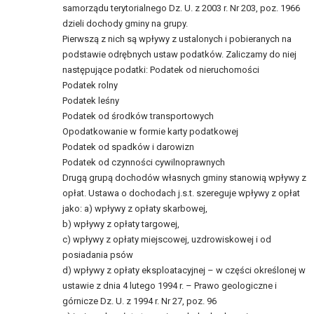
samorządu terytorialnego Dz. U. z 2003 r. Nr 203, poz. 1966
dzieli dochody gminy na grupy.
Pierwszą z nich są wpływy z ustalonych i pobieranych na
podstawie odrębnych ustaw podatków. Zaliczamy do niej
następujące podatki: Podatek od nieruchomości
Podatek rolny
Podatek leśny
Podatek od środków transportowych
Opodatkowanie w formie karty podatkowej
Podatek od spadków i darowizn
Podatek od czynności cywilnoprawnych
Drugą grupą dochodów własnych gminy stanowią wpływy z
opłat. Ustawa o dochodach j.s.t. szereguje wpływy z opłat
jako: a) wpływy z opłaty skarbowej,
b) wpływy z opłaty targowej,
c) wpływy z opłaty miejscowej, uzdrowiskowej i od
posiadania psów
d) wpływy z opłaty eksploatacyjnej – w części określonej w
ustawie z dnia 4 lutego 1994 r. – Prawo geologiczne i
górnicze Dz. U. z 1994 r. Nr 27, poz. 96