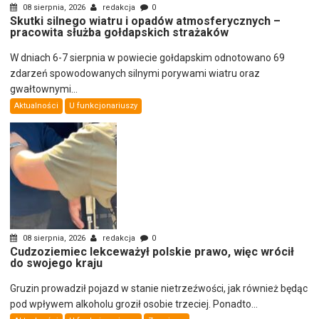
08 sierpnia, 2026
redakcja
0
Skutki silnego wiatru i opadów atmosferycznych –
pracowita służba gołdapskich strażaków
W dniach 6-7 sierpnia w powiecie gołdapskim odnotowano 69
zdarzeń spowodowanych silnymi porywami wiatru oraz
gwałtownymi...
Aktualności
U funkcjonariuszy
08 sierpnia, 2026
redakcja
0
Cudzoziemiec lekceważył polskie prawo, więc wrócił
do swojego kraju
Gruzin prowadził pojazd w stanie nietrzeźwości, jak również będąc
pod wpływem alkoholu groził osobie trzeciej. Ponadto...