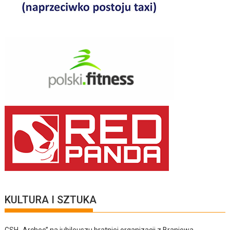
KULTURA I SZTUKA
GSH „Archeo” na jubileuszu bratniej organizacji z Braniewa