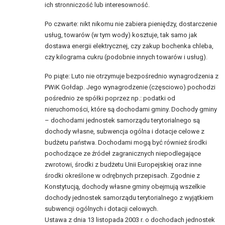
ich stronniczość lub interesowność.
Po czwarte: nikt nikomu nie zabiera pieniędzy, dostarczenie
usług, towarów (w tym wody) kosztuje, tak samo jak
dostawa energii elektrycznej, czy zakup bochenka chleba,
czy kilograma cukru (podobnie innych towarów i usług).
Po piąte: Luto nie otrzymuje bezpośrednio wynagrodzenia z
PWiK Gołdap. Jego wynagrodzenie (częsciowo) pochodzi
pośrednio ze spółki poprzez np.: podatki od
nieruchomości, które są dochodami gminy. Dochody gminy
– dochodami jednostek samorządu terytorialnego są
dochody własne, subwencja ogólna i dotacje celowe z
budżetu państwa. Dochodami mogą być również środki
pochodzące ze źródeł zagranicznych niepodlegające
zwrotowi, środki z budżetu Unii Europejskiej oraz inne
środki określone w odrębnych przepisach. Zgodnie z
Konstytucją, dochody własne gminy obejmują wszelkie
dochody jednostek samorządu terytorialnego z wyjątkiem
subwencji ogólnych i dotacji celowych.
Ustawa z dnia 13 listopada 2003 r. o dochodach jednostek