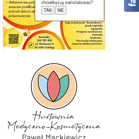
chciałbyś ją zainstalować?
TAK
NIE