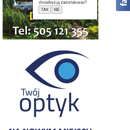
chciałbyś ją zainstalować?
TAK
NIE