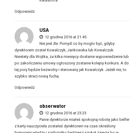
Katastrofa
Odpowiedz
USA
12 grudnia 2016 at 21:45
Nie jest źle. Pomyśl co by mogło być, gdyby
dyrektorem został Kowalczyk, Jankowska lub Kowalczuk.
Niestety dla Wojtka, za kilka miesięcy dostanie wypowiedzenie lub
po zakończeniu umowy ogłoszony zostanie kolejny konkurs. A do
tej pory będzie bezwolny i sterowany jak Kowalczyk. Jeżeli nie, to
szybko straci nową fuchę.
Odpowiedz
obserwator
12 grudnia 2016 at 23:23
Panie dyrektorze miałeś spokojną robotę jako belfer
z karty nauczyciela zostałeś dyrektorem na czas określony
humorami władzy i szybciutko będziesz szukał zajęcia bo w