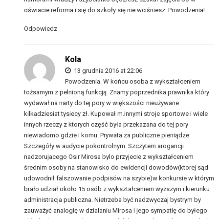
oświacie reforma i się do szkoły się nie wciśniesz. Powodzenia!
Odpowiedz
Kola
13 grudnia 2016 at 22:06
Powodzenia. W końcu osoba z wykształceniem
tożsamym z pelnioną funkcją. Znamy poprzednika prawnika który
wydawał na narty do tej pory w większości nieużywane
kilkadziesiat tysiecy zł. Kupował m.innymi stroje sportowe i wiele
innych rzeczy z ktorych część była przekazana do tej pory
niewiadomo gdzie i komu. Prywata za publiczne pieniądze.
Szczegóły w audycie pokontrolnym. Szczytem arogancji
nadzorujacego Osir Mirosa bylo przyjecie z wykształceniem
średnim osoby na stanowisko do ewidencji dowodów(ktorej sąd
udowodnił falszowanie podpisów na szybie)w konkursie w którym
brało udział około 15 osób z wykształceniem wyższym i kierunku
administracja publiczna. Nietrzeba być nadzwyczaj bystrym by
zauważyć analogię w dzialaniu Mirosa i jego sympatię do byłego