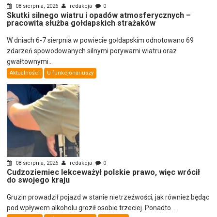
08 sierpnia, 2026
redakcja
0
Skutki silnego wiatru i opadów atmosferycznych –
pracowita służba gołdapskich strażaków
W dniach 6-7 sierpnia w powiecie gołdapskim odnotowano 69
zdarzeń spowodowanych silnymi porywami wiatru oraz
gwałtownymi...
Aktualności
U funkcjonariuszy
08 sierpnia, 2026
redakcja
0
Cudzoziemiec lekceważył polskie prawo, więc wrócił
do swojego kraju
Gruzin prowadził pojazd w stanie nietrzeźwości, jak również będąc
pod wpływem alkoholu groził osobie trzeciej. Ponadto...