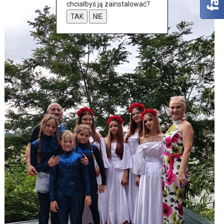
chciałbyś ją zainstalować?
TAK
NIE