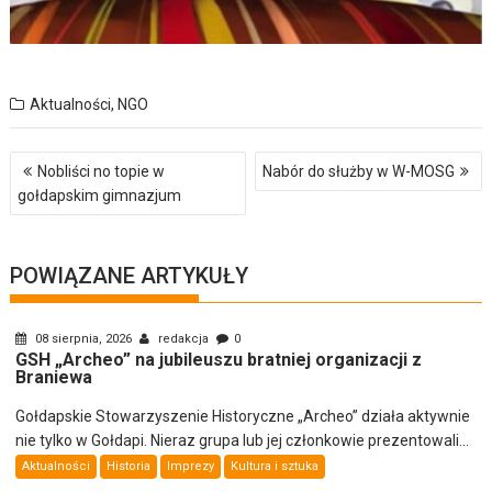
Aktualności
,
NGO
Nawigacja
Nobliści no topie w
Nabór do służby w W-MOSG
wpisu
gołdapskim gimnazjum
POWIĄZANE ARTYKUŁY
08 sierpnia, 2026
redakcja
0
GSH „Archeo” na jubileuszu bratniej organizacji z
Braniewa
Gołdapskie Stowarzyszenie Historyczne „Archeo” działa aktywnie
nie tylko w Gołdapi. Nieraz grupa lub jej członkowie prezentowali...
Aktualności
Historia
Imprezy
Kultura i sztuka