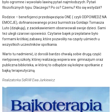
było ogromne i wywołało lawinę pytań najmłodszych. Pytań
filozoficznych typu: Dlaczego? Po co? Czemu? Kto się wstydził?
Rodzice – beneficjenci przedsięwzięcia ONE ( czyli ODPOWIEDŹ NA
EMOCJE), dofinansowanego przez burmistrza Gołdapi Tomasza
Luto (dziękuję), z zaciekawieniem obserwowali swoje dzieci. Sami
też ulegli czarowi opowieści. Czytanie bajek przeplatane było
formami krótkiej zabawy, które pozwoliły na częsty uśmiech u
wszystkich uczestników spotkania.
Warto tu nadmienić, iż dorośli bardzo chwalą sobie drugą część
nietypowej szkoły, której realizację wspiera ww. gimnazjum oraz
publiczna biblioteka, w której to odbędzie się kolejne spotkanie z
bajką terapeutyczną.
Realizatorka SdRiW Ewa Jurkiewicz