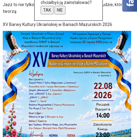
chciałbyś ją zainstalować?
Jazz to nie tylko muzyka – to także historia, pasja i ludzie, którzy ją
TAK
NIE
tworzą
XV Barwy Kultury Ukraińskiej w Baniach Mazurskich 2026