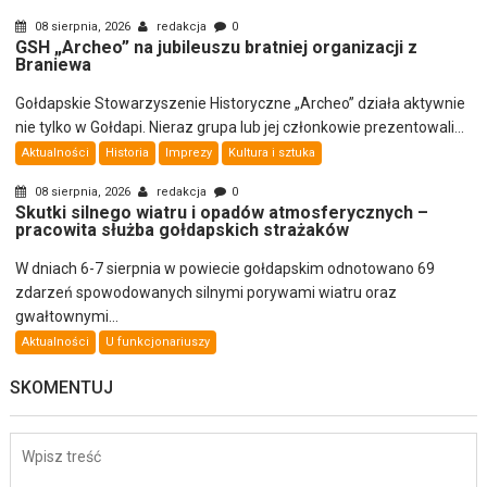
08 sierpnia, 2026
redakcja
0
GSH „Archeo” na jubileuszu bratniej organizacji z
Braniewa
Gołdapskie Stowarzyszenie Historyczne „Archeo” działa aktywnie
nie tylko w Gołdapi. Nieraz grupa lub jej członkowie prezentowali...
Aktualności
Historia
Imprezy
Kultura i sztuka
08 sierpnia, 2026
redakcja
0
Skutki silnego wiatru i opadów atmosferycznych –
pracowita służba gołdapskich strażaków
W dniach 6-7 sierpnia w powiecie gołdapskim odnotowano 69
zdarzeń spowodowanych silnymi porywami wiatru oraz
gwałtownymi...
Aktualności
U funkcjonariuszy
SKOMENTUJ