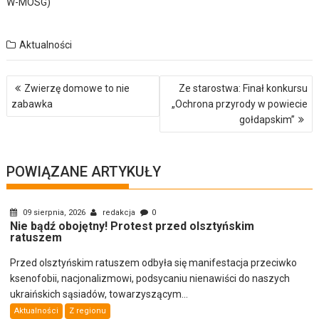
W-MOSG)
Aktualności
Nawigacja
Zwierzę domowe to nie
Ze starostwa: Finał konkursu
wpisu
zabawka
„Ochrona przyrody w powiecie
gołdapskim”
POWIĄZANE ARTYKUŁY
09 sierpnia, 2026
redakcja
0
Nie bądź obojętny! Protest przed olsztyńskim
ratuszem
Przed olsztyńskim ratuszem odbyła się manifestacja przeciwko
ksenofobii, nacjonalizmowi, podsycaniu nienawiści do naszych
ukraińskich sąsiadów, towarzyszącym...
Aktualności
Z regionu