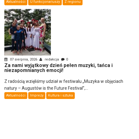
Aktualności
U funkcjonariuszy
Z regionu
07 sierpnia, 2026
redakcja
0
Za nami wyjątkowy dzień pełen muzyki, tańca i
niezapomnianych emocji!
Z radością wzięliśmy udział w festiwalu „Muzyka w objęciach
natury – Augustów is the Future Festival”,...
Aktualności
Imprezy
Kultura i sztuka