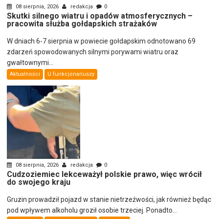
08 sierpnia, 2026
redakcja
0
Skutki silnego wiatru i opadów atmosferycznych –
pracowita służba gołdapskich strażaków
W dniach 6-7 sierpnia w powiecie gołdapskim odnotowano 69
zdarzeń spowodowanych silnymi porywami wiatru oraz
gwałtownymi...
Aktualności
U funkcjonariuszy
08 sierpnia, 2026
redakcja
0
Cudzoziemiec lekceważył polskie prawo, więc wrócił
do swojego kraju
Gruzin prowadził pojazd w stanie nietrzeźwości, jak również będąc
pod wpływem alkoholu groził osobie trzeciej. Ponadto...