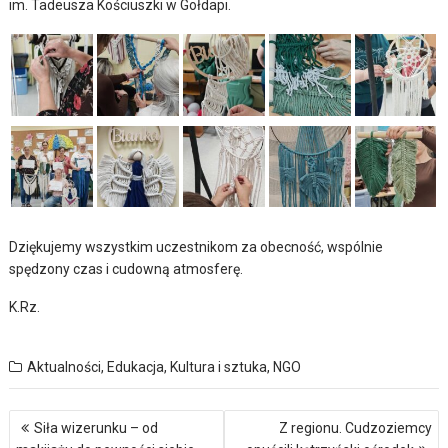
im. Tadeusza Kościuszki w Gołdapi.
Dziękujemy wszystkim uczestnikom za obecność, wspólnie
spędzony czas i cudowną atmosferę.
K.Rz.
Aktualności
,
Edukacja
,
Kultura i sztuka
,
NGO
Nawigacja
Siła wizerunku – od
Z regionu. Cudzoziemcy
wpisu