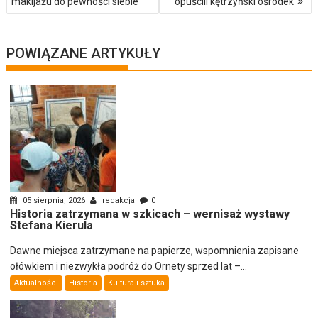
makijażu do pewności siebie
opuścili kętrzyński ośrodek
POWIĄZANE ARTYKUŁY
05 sierpnia, 2026
redakcja
0
Historia zatrzymana w szkicach – wernisaż wystawy
Stefana Kierula
Dawne miejsca zatrzymane na papierze, wspomnienia zapisane
ołówkiem i niezwykła podróż do Ornety sprzed lat –...
Aktualności
Historia
Kultura i sztuka