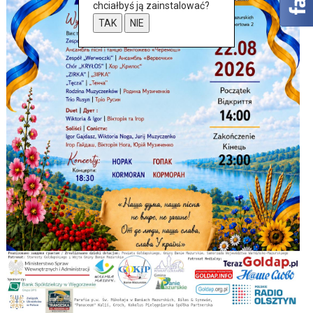
chciałbyś ją zainstalować?
TAK
NIE