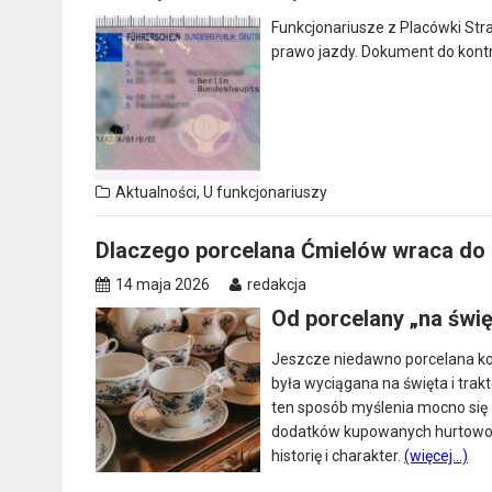
Funkcjonariusze z Placówki Str
prawo jazdy. Dokument do kontro
Aktualności
,
U funkcjonariuszy
Dlaczego porcelana Ćmielów wraca do
14 maja 2026
redakcja
Od porcelany „na świ
Jeszcze niedawno porcelana koja
była wyciągana na święta i trak
ten sposób myślenia mocno się
dodatków kupowanych hurtowo w
historię i charakter.
(więcej…)