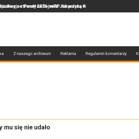
eł na Sejm RP Katarzyną Królak
ndy 2026 roku: Jak polska marka olor.pl podbija serca miłośników n
Dobiegły końca prace związane z pr
ka
Z naszego archiwum
Reklama
Regulamin komentarzy
K
 mu się nie udało