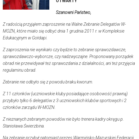
OTWARTY
Szanowni Państwo,
Z radością przyjąłem zaproszenie na Walne Zebranie Delegatów W-
MOZN, które miało się odbyć dnia 1 grudnia 2011 r. w Kompleksie
Edukacyjnym w Gołdapi.
Z zaproszenia nie wynikało czy będzie to zebranie sprawozdawcze,
sprawozdawczo-wyborcze, czy nadzwyczajne. Proponowany porządek
obrad nie przewidywał też sprawozdania z działalności, ani też przyjęcia
regulaminu obrad.
Zebranie nie odbyło się z powodu braku kworum.
Z 11 członków (uczniowskie kluby posiadające osobowość prawną)
przybyło tylko 6 delegatów z 3 uczniowskich klubów sportowych i 2
członków zarządu W-MOZN.
Z nieznanych zebranym powodów nie było trenera kadry okręgu p.
Stanisława Świerzbina.
Na zebranie przybył natomiast prezes Warmińsko-Mazurskiej Federacji