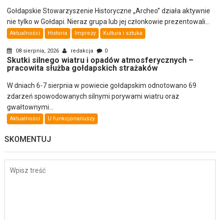
Gołdapskie Stowarzyszenie Historyczne „Archeo” działa aktywnie
nie tylko w Gołdapi. Nieraz grupa lub jej członkowie prezentowali...
Aktualności
Historia
Imprezy
Kultura i sztuka
08 sierpnia, 2026
redakcja
0
Skutki silnego wiatru i opadów atmosferycznych –
pracowita służba gołdapskich strażaków
W dniach 6-7 sierpnia w powiecie gołdapskim odnotowano 69
zdarzeń spowodowanych silnymi porywami wiatru oraz
gwałtownymi...
Aktualności
U funkcjonariuszy
SKOMENTUJ