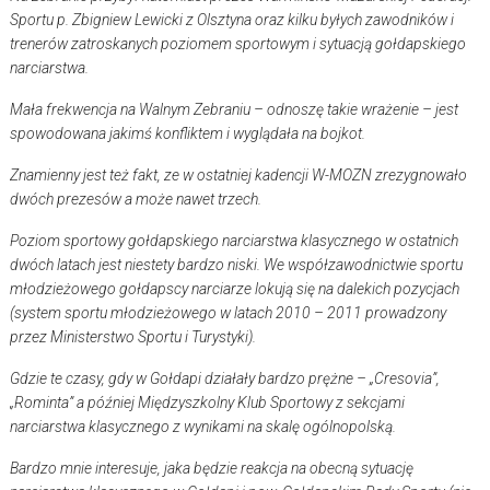
Sportu p. Zbigniew Lewicki z Olsztyna oraz kilku byłych zawodników i
trenerów zatroskanych poziomem sportowym i sytuacją gołdapskiego
narciarstwa.
Mała frekwencja na Walnym Zebraniu – odnoszę takie wrażenie – jest
spowodowana jakimś konfliktem i wyglądała na bojkot.
Znamienny jest też fakt, ze w ostatniej kadencji W-MOZN zrezygnowało
dwóch prezesów a może nawet trzech.
Poziom sportowy gołdapskiego narciarstwa klasycznego w ostatnich
dwóch latach jest niestety bardzo niski. We współzawodnictwie sportu
młodzieżowego gołdapscy narciarze lokują się na dalekich pozycjach
(system sportu młodzieżowego w latach 2010 – 2011 prowadzony
przez Ministerstwo Sportu i Turystyki).
Gdzie te czasy, gdy w Gołdapi działały bardzo prężne – „Cresovia”,
„Rominta” a później Międzyszkolny Klub Sportowy z sekcjami
narciarstwa klasycznego z wynikami na skalę ogólnopolską.
Bardzo mnie interesuje, jaka będzie reakcja na obecną sytuację