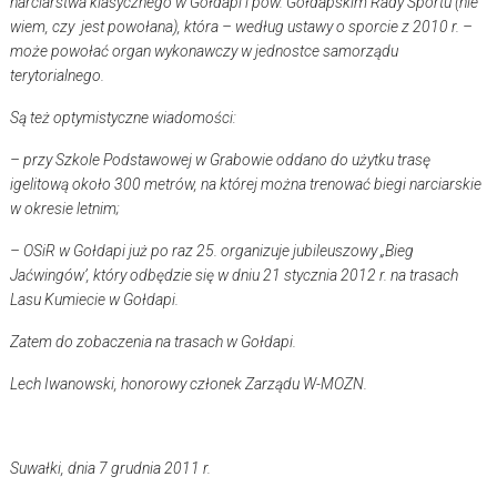
narciarstwa klasycznego w Gołdapi i pow. Gołdapskim Rady Sportu (nie
wiem, czy jest powołana), która – według ustawy o sporcie z 2010 r. –
może powołać organ wykonawczy w jednostce samorządu
terytorialnego.
Są też optymistyczne wiadomości:
– przy Szkole Podstawowej w Grabowie oddano do użytku trasę
igelitową około 300 metrów, na której można trenować biegi narciarskie
w okresie letnim;
– OSiR w Gołdapi już po raz 25. organizuje jubileuszowy „Bieg
Jaćwingów’, który odbędzie się w dniu 21 stycznia 2012 r. na trasach
Lasu Kumiecie w Gołdapi.
Zatem do zobaczenia na trasach w Gołdapi.
Lech Iwanowski, honorowy członek Zarządu W-MOZN.
Suwałki, dnia 7 grudnia 2011 r.