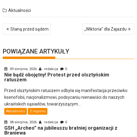
Aktualności
Nawigacja
Staną przed sądem
„Wiktoria” dla Zajazdu
wpisu
POWIĄZANE ARTYKUŁY
09 sierpnia, 2026
redakcja
0
Nie bądź obojętny! Protest przed olsztyńskim
ratuszem
Przed olsztyńskim ratuszem odbyła się manifestacja przeciwko
ksenofobii, nacjonalizmowi, podsycaniu nienawiści do naszych
ukraińskich sąsiadów, towarzyszącym...
Aktualności
Z regionu
08 sierpnia, 2026
redakcja
0
GSH „Archeo” na jubileuszu bratniej organizacji z
Braniewa