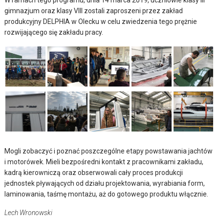
W ramach tego programu, dnia 14 marca 2019, uczniowie klasy III
gimnazjum oraz klasy VIII zostali zaproszeni przez zakład
produkcyjny DELPHIA w Olecku w celu zwiedzenia tego prężnie
rozwijającego się zakładu pracy.
Mogli zobaczyć i poznać poszczególne etapy powstawania jachtów
i motorówek. Mieli bezpośredni kontakt z pracownikami zakładu,
kadrą kierowniczą oraz obserwowali cały proces produkcji
jednostek pływających od działu projektowania, wyrabiania form,
laminowania, taśmę montażu, aż do gotowego produktu włącznie.
Lech Wronowski