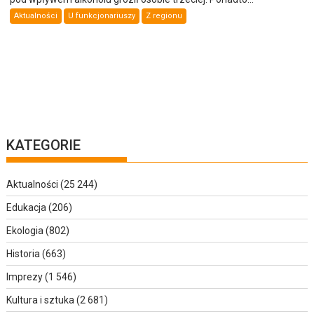
Aktualności
U funkcjonariuszy
Z regionu
KATEGORIE
Aktualności
(25 244)
Edukacja
(206)
Ekologia
(802)
Historia
(663)
Imprezy
(1 546)
Kultura i sztuka
(2 681)