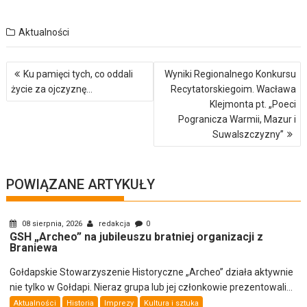
Aktualności
Nawigacja
Ku pamięci tych, co oddali
Wyniki Regionalnego Konkursu
wpisu
życie za ojczyznę…
Recytatorskiegoim. Wacława
Klejmonta pt. „Poeci
Pogranicza Warmii, Mazur i
Suwalszczyzny”
POWIĄZANE ARTYKUŁY
08 sierpnia, 2026
redakcja
0
GSH „Archeo” na jubileuszu bratniej organizacji z
Braniewa
Gołdapskie Stowarzyszenie Historyczne „Archeo” działa aktywnie
nie tylko w Gołdapi. Nieraz grupa lub jej członkowie prezentowali...
Aktualności
Historia
Imprezy
Kultura i sztuka