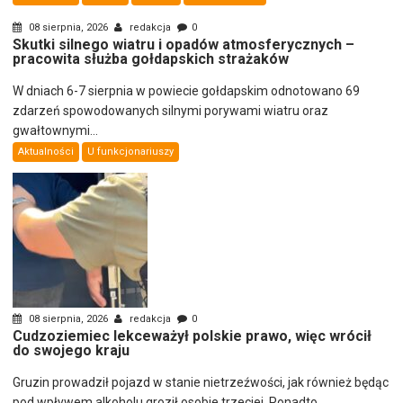
08 sierpnia, 2026
redakcja
0
Skutki silnego wiatru i opadów atmosferycznych –
pracowita służba gołdapskich strażaków
W dniach 6-7 sierpnia w powiecie gołdapskim odnotowano 69
zdarzeń spowodowanych silnymi porywami wiatru oraz
gwałtownymi...
Aktualności
U funkcjonariuszy
08 sierpnia, 2026
redakcja
0
Cudzoziemiec lekceważył polskie prawo, więc wrócił
do swojego kraju
Gruzin prowadził pojazd w stanie nietrzeźwości, jak również będąc
pod wpływem alkoholu groził osobie trzeciej. Ponadto...