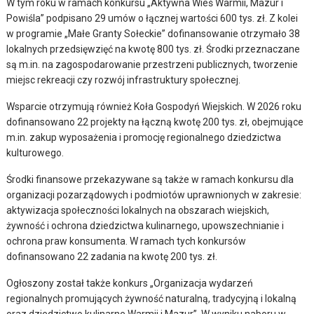
W tym roku w ramach konkursu „Aktywna Wieś Warmii, Mazur i
Powiśla” podpisano 29 umów o łącznej wartości 600 tys. zł. Z kolei
w programie „Małe Granty Sołeckie” dofinansowanie otrzymało 38
lokalnych przedsięwzięć na kwotę 800 tys. zł. Środki przeznaczane
są m.in. na zagospodarowanie przestrzeni publicznych, tworzenie
miejsc rekreacji czy rozwój infrastruktury społecznej.
Wsparcie otrzymują również Koła Gospodyń Wiejskich. W 2026 roku
dofinansowano 22 projekty na łączną kwotę 200 tys. zł, obejmujące
m.in. zakup wyposażenia i promocję regionalnego dziedzictwa
kulturowego.
Środki finansowe przekazywane są także w ramach konkursu dla
organizacji pozarządowych i podmiotów uprawnionych w zakresie:
aktywizacja społeczności lokalnych na obszarach wiejskich,
żywność i ochrona dziedzictwa kulinarnego, upowszechnianie i
ochrona praw konsumenta. W ramach tych konkursów
dofinansowano 22 zadania na kwotę 200 tys. zł.
Ogłoszony został także konkurs „Organizacja wydarzeń
regionalnych promujących żywność naturalną, tradycyjną i lokalną