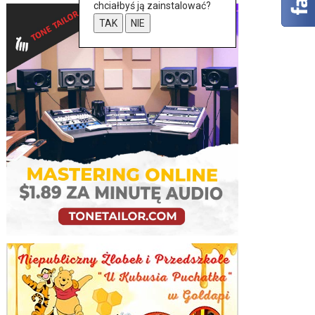
chciałbyś ją zainstalować?
TAK
NIE