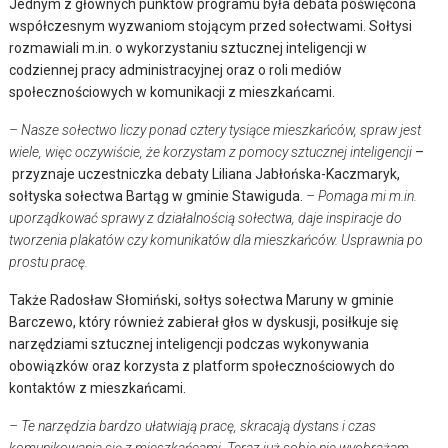
Jednym z głównych punktów programu była debata poświęcona
współczesnym wyzwaniom stojącym przed sołectwami. Sołtysi
rozmawiali m.in. o wykorzystaniu sztucznej inteligencji w
codziennej pracy administracyjnej oraz o roli mediów
społecznościowych w komunikacji z mieszkańcami.
– Nasze sołectwo liczy ponad cztery tysiące mieszkańców, spraw jest
wiele, więc oczywiście, że korzystam z pomocy sztucznej inteligencji
–
przyznaje uczestniczka debaty Liliana Jabłońska-Kaczmaryk,
sołtyska sołectwa Bartąg w gminie Stawiguda.
– Pomaga mi m.in.
uporządkować sprawy z działalnością sołectwa, daje inspiracje do
tworzenia plakatów czy komunikatów dla mieszkańców. Usprawnia po
prostu pracę.
Także Radosław Słomiński, sołtys sołectwa Maruny w gminie
Barczewo, który również zabierał głos w dyskusji, posiłkuje się
narzędziami sztucznej inteligencji podczas wykonywania
obowiązków oraz korzysta z platform społecznościowych do
kontaktów z mieszkańcami.
– Te narzędzia bardzo ułatwiają pracę, skracają dystans i czas