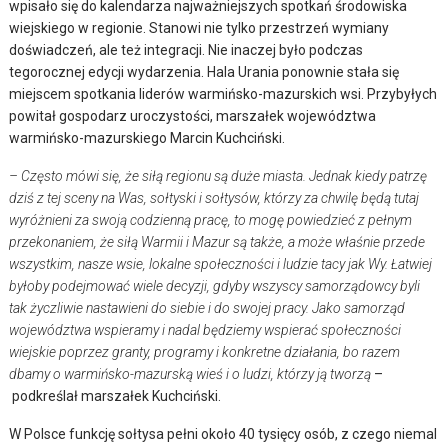
wpisało się do kalendarza najważniejszych spotkań środowiska
wiejskiego w regionie. Stanowi nie tylko przestrzeń wymiany
doświadczeń, ale też integracji. Nie inaczej było podczas
tegorocznej edycji wydarzenia. Hala Urania ponownie stała się
miejscem spotkania liderów warmińsko-mazurskich wsi. Przybyłych
powitał gospodarz uroczystości, marszałek województwa
warmińsko-mazurskiego Marcin Kuchciński.
– Często mówi się, że siłą regionu są duże miasta. Jednak kiedy patrzę
dziś z tej sceny na Was, sołtyski i sołtysów, którzy za chwilę będą tutaj
wyróżnieni za swoją codzienną pracę, to mogę powiedzieć z pełnym
przekonaniem, że siłą Warmii i Mazur są także, a może właśnie przede
wszystkim, nasze wsie, lokalne społeczności i ludzie tacy jak Wy. Łatwiej
byłoby podejmować wiele decyzji, gdyby wszyscy samorządowcy byli
tak życzliwie nastawieni do siebie i do swojej pracy. Jako samorząd
województwa wspieramy i nadal będziemy wspierać społeczności
wiejskie poprzez granty, programy i konkretne działania, bo razem
dbamy o warmińsko-mazurską wieś i o ludzi, którzy ją tworzą
–
podkreślał marszałek Kuchciński.
W Polsce funkcję sołtysa pełni około 40 tysięcy osób, z czego niemal