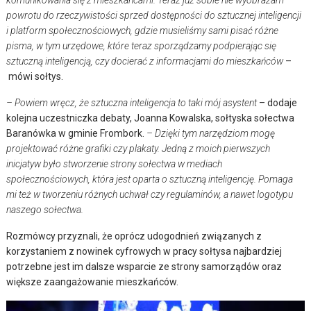
komunikowania się z mieszkańcami. Teraz już sobie nie wyobrażam
powrotu do rzeczywistości sprzed dostępności do sztucznej inteligencji
i platform społecznościowych, gdzie musieliśmy sami pisać różne
pisma, w tym urzędowe, które teraz sporządzamy podpierając się
sztuczną inteligencją, czy docierać z informacjami do mieszkańców
–
mówi sołtys.
– Powiem wręcz, że sztuczna inteligencja to taki mój asystent
– dodaje
kolejna uczestniczka debaty, Joanna Kowalska, sołtyska sołectwa
Baranówka w gminie Frombork.
– Dzięki tym narzędziom mogę
projektować różne grafiki czy plakaty. Jedną z moich pierwszych
inicjatyw było stworzenie strony sołectwa w mediach
społecznościowych, która jest oparta o sztuczną inteligencję. Pomaga
mi też w tworzeniu różnych uchwał czy regulaminów, a nawet logotypu
naszego sołectwa.
Rozmówcy przyznali, że oprócz udogodnień związanych z
korzystaniem z nowinek cyfrowych w pracy sołtysa najbardziej
potrzebne jest im dalsze wsparcie ze strony samorządów oraz
większe zaangażowanie mieszkańców.