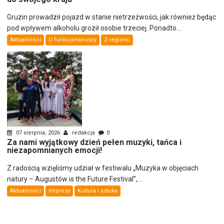
Gruzin prowadził pojazd w stanie nietrzeźwości, jak również będąc
pod wpływem alkoholu groził osobie trzeciej. Ponadto...
Aktualności
U funkcjonariuszy
Z regionu
07 sierpnia, 2026
redakcja
0
Za nami wyjątkowy dzień pełen muzyki, tańca i
niezapomnianych emocji!
Z radością wzięliśmy udział w festiwalu „Muzyka w objęciach
natury – Augustów is the Future Festival”,...
Aktualności
Imprezy
Kultura i sztuka