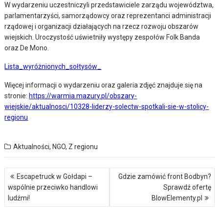
W wydarzeniu uczestniczyli przedstawiciele zarządu województwa,
parlamentarzyści, samorządowcy oraz reprezentanci administracji
rządowej i organizacji działających na rzecz rozwoju obszarów
wiejskich. Uroczystość uświetniły występy zespołów Folk Banda
oraz De Mono.
Lista_wyróżnionych_sołtysów_
Więcej informacji o wydarzeniu oraz galeria zdjęć znajduje się na
stronie:
https://warmia.mazury.pl/obszary-
wiejskie/aktualnosci/10328-liderzy-solectw-spotkali-sie-w-stolicy-
regionu
Aktualności
,
NGO
,
Z regionu
Nawigacja
Escapetruck w Gołdapi –
Gdzie zamówić front Bodbyn?
wpisu
wspólnie przeciwko handlowi
Sprawdź ofertę
ludźmi!
BlowElementy.pl