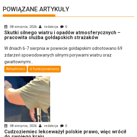
POWIĄZANE ARTYKUŁY
08 sierpnia, 2026
redakcja
0
Skutki silnego wiatru i opadów atmosferycznych –
pracowita służba gołdapskich strażaków
W dniach 6-7 sierpnia w powiecie gołdapskim odnotowano 69
zdarzeń spowodowanych silnymi porywami wiatru oraz
gwałtownymi...
Aktualności
U funkcjonariuszy
08 sierpnia, 2026
redakcja
0
Cudzoziemiec lekceważył polskie prawo, więc wrócił
do swojego kraju