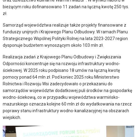
oraz dziedzictwo kulinarne Warmii i Mazur”. W wyniku naboru w
bieżącym roku dofinansowano 11 zadań na łączną kwotę 250 tys.
zł.
Samorząd województwa realizuje także projekty finansowane z
funduszy unijnych i Krajowego Planu Odbudowy. W ramach Planu
Strategicznego Wspólnej Polityki Rolnej na lata 2023-2027 region
dysponuje budżetem wynoszącym około 103 mln zł.
Realizacja zadań z Krajowego Planu Odbudowy i Zwiększania
Odporności koncentruje się na rozwoju infrastruktury wodno-
ściekowej. W 2025 roku podpisano 18 umów na łączną kwotę
pomocy ponad 64 mln zł. Pod koniec 2025 roku Ministerstwo
Rolnictwa i Rozwoju Wsi zadecydowało o przekazaniu do
samorządów województw dodatkowej puli środków na gospodarkę
wodno-ściekową, co w przypadku województwa warmińsko-
mazurskiego oznacza kolejne 60 mln zł do wydatkowania na rzecz
poprawy stanu infrastruktury wodno-kanalizacyjnej na obszarach
wiejskich.