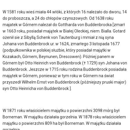
W 1581 roku wieś miała 44 włóki, z których 16 należało do dworu, 14
do proboszcza, a 24 do chłopów czynszowych. Od 1638 roku
majatek w Górnem należał do Gottharda von Buddenbrocka [zmarł
w 1663 roku, posiadał majątek w Białej Oleckiej, niem. Bialla. Gotard
ożenił sie z Sibyllą Schenk von Tautenburg i mmiał z nią syna
Johana von Buddenbrock ur. w 1624, zmarłego 3 listopada 1677
(podpułkownika w polskiej służbie, który posiadał majątki w
Kozakach, Górnem, Beynunen, Drescowen). Później panem w
Górnem był Otto Heinrich von Buddenbrock († 1729) syn Johana von
Buddenbrock. Jeszcze w 1715 roku rodzina Buddenbrock posiadała
majątek w Górnem, ponieważ w tym roku w Górnem na świat
przyszedł Wilhelm Ernst von Buddenbrock (późniejszy pruski major)
syn Otto Heinricha von Buddenbrock ].
W 1871 roku właścicielem majątku o powierzchni 3098 mórg był
Borneman. W majątku działała gorzelnia. W 1878 roku właścicielem
majątku o powierzchni 809 ha był Borneman. W majątku działała
gorzelnia.