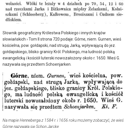
Słownik geograficzny Królestwa Polskiego i innych krajów
słowiańskich › Tom II strona 720 podaje: Górne, niem. Gurnen, wieś
kościelna, pow. gołdapski, nad strugą Jarką, wpływającą do jez.
gołdapskiego, blisko granicy Król. Polskiego, ma ludność polską
ewangelicką i kościół luterski nowozałożony około r. 1650. Wieś G.
nazywała się przedtem Schoenjarken.
Na mapie Henneberga z 1584 r. i 1656 roku możemy zobaczyć, że wieś
Górne nazywała się Schon Jarcke