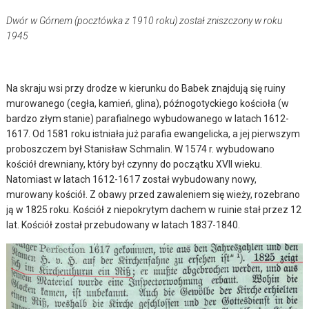
Dwór w Górnem (pocztówka z 1910 roku) został zniszczony w roku
1945
Na skraju wsi przy drodze w kierunku do Babek znajdują się ruiny
murowanego (cegła, kamień, glina), późnogotyckiego kościoła (w
bardzo złym stanie) parafialnego wybudowanego w latach 1612-
1617. Od 1581 roku istniała już parafia ewangelicka, a jej pierwszym
proboszczem był Stanisław Schmalin. W 1574 r. wybudowano
kościół drewniany, który był czynny do początku XVII wieku.
Natomiast w latach 1612-1617 został wybudowany nowy,
murowany kościół. Z obawy przed zawaleniem się wieży, rozebrano
ją w 1825 roku. Kościół z niepokrytym dachem w ruinie stał przez 12
lat. Kościół został przebudowany w latach 1837-1840.