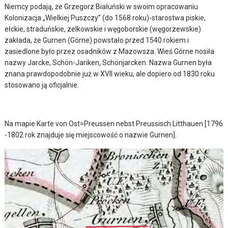
Niemcy podają, że Grzegorz Białuński w swoim opracowaniu
Kolonizacja „Wielkiej Puszczy” (do 1568 roku)-starostwa piskie,
ełckie, straduńskie, zelkowskie i węgoborskie (węgorzewskie)
zakłada, że Gurnen (Górne) powstało przed 1540 rokiem i
zasiedlone było przez osadników z Mazowsza. Wieś Górne nosiła
nazwy Jarcke, Schön-Jariken, Schönjarcken. Nazwa Gurnen była
znana prawdopodobnie już w XVII wieku, ale dopiero od 1830 roku
stosowano ją oficjalnie.
Na mapie Karte von Ost=Preussen nebst Preussisch Litthauen [1796
-1802 rok znajduje się miejscowość o nazwie Gurnen].