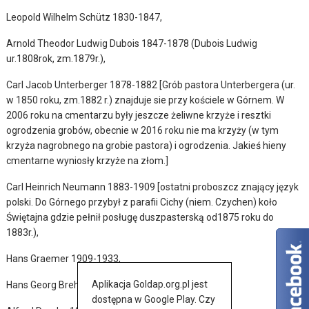
Leopold Wilhelm Schütz 1830-1847,
Arnold Theodor Ludwig Dubois 1847-1878 (Dubois Ludwig
ur.1808rok, zm.1879r.),
Carl Jacob Unterberger 1878-1882 [Grób pastora Unterbergera (ur.
w 1850 roku, zm.1882 r.) znajduje sie przy kościele w Górnem. W
2006 roku na cmentarzu były jeszcze żeliwne krzyże i resztki
ogrodzenia grobów, obecnie w 2016 roku nie ma krzyży (w tym
krzyża nagrobnego na grobie pastora) i ogrodzenia. Jakieś hieny
cmentarne wyniosły krzyże na złom.]
Carl Heinrich Neumann 1883-1909 [ostatni proboszcz znający język
polski. Do Górnego przybył z parafii Cichy (niem. Czychen) koło
Świętajna gdzie pełnił posługę duszpasterską od1875 roku do
1883r.),
Hans Graemer 1909-1933,
Aplikacja Goldap.org.pl jest
Hans Georg Brehm 1934-1937,
dostępna w Google Play. Czy