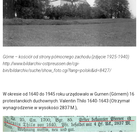
Górne – kościół od strony północnego zachodu (zdjęcie 1925-1940)
http://www.bildarchiv-ostpreussen.de/cgi-
bin/bildarchiv/suche/show_foto.cgi?lang=polski&id=8427/
W okresie od 1640 do 1945 roku urzędowało w Gurnen (Górnem) 16
protestanckich duchownych: Valentin Thilo 1640-1643 (Otrzymał
wynagrodzenie w wysokości 2837 M.),