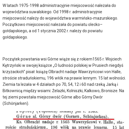
W latach 1975-1998 administracyjnie miejscowość należała do
województwa suwalskiego. Od 1998 r. administracyjnie
miejscowość należy do województwa warmińsko-mazurskiego.
Początkowo miejscowość należała do powiatu olecko–
gołdapskiego, a od 1 stycznia 2002 r. należy do powiatu
gołdapskiego.
Początek powstania wsi Górne wiąże się z rokiem1565 r. Wojciech
Kętrzyński w swojej książce „O ludności polskiej w Prusiech niegdyś
krzyżackich” pisał: książę Olbracht nadaje Wawrzyńcowi von Halle,
stroście straduńskiemu, 196 włók na prawie lennym. 15 lat wolności.
Ziemia ta leżała w 4 działach po 70, 54, 12 i 60 nad rzeką Jarką i
Bitkownicą między wsiami: Żelazki, Kolniszki, Kalkowo, Bronisze. Na
tej ziemi powstała miejscowość Górne albo Górny Dwór
(Schönjarken).