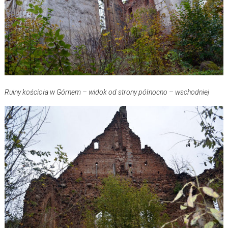
Ruiny kościoła w Górnem – widok od strony północno – wschodniej