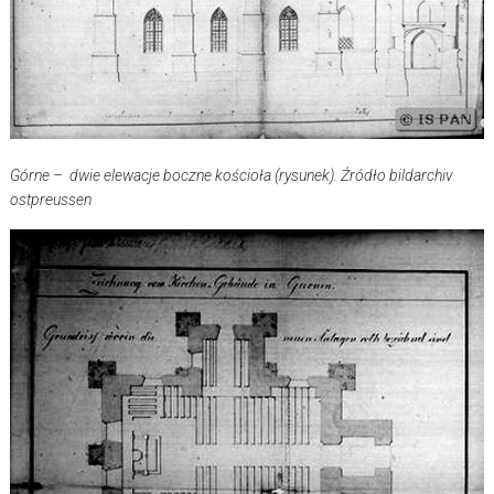
Górne – dwie elewacje boczne kościoła (rysunek). Źródło bildarchiv
ostpreussen