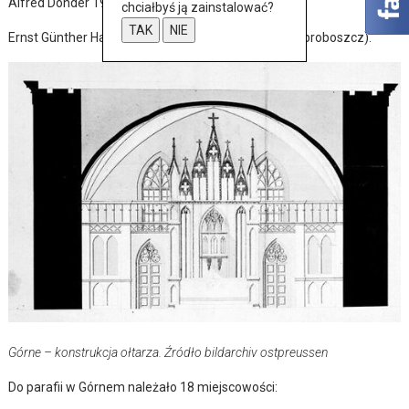
Alfred Donder 1939-1943,
chciałbyś ją zainstalować?
TAK
NIE
Ernst Günther Haß 1943-1945 (ostatni ewangelicki proboszcz).
Górne – konstrukcja ołtarza. Źródło bildarchiv ostpreussen
Do parafii w Górnem należało 18 miejscowości: