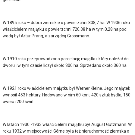
W 1895 roku – dobra ziemskie o powierzchni 808,7 ha. W 1906 roku
właścicielem majątku o powierzchni 720,38 ha w tym 0,28 ha pod
wodą był Artur Prang, a zarządcą Grossmann.
W 1910 roku przeprowadzono parcelację majątku, który należał do
dworu i w tym czasie liczył około 800 ha. Sprzedano około 360 ha.
W 1921 roku właścicielem majątku był Werner Kleine. Jego majątek
wynosił 453 hektary. Hodowano w nim 60 koni, 420 sztuk bydła, 150
owiec i 200 świń.
W latach 1930 -1933 właścicielem majątku był August Gutzmann. W
roku 1932 w miejscowości Górne była też nieruchomość ziemska o