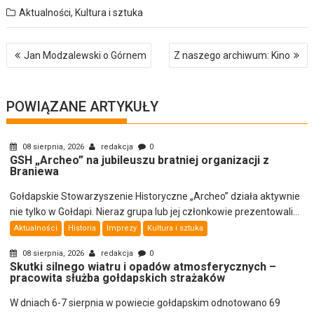
Aktualności
,
Kultura i sztuka
Nawigacja
Jan Modzalewski o Górnem
Z naszego archiwum: Kino
wpisu
POWIĄZANE ARTYKUŁY
08 sierpnia, 2026
redakcja
0
GSH „Archeo” na jubileuszu bratniej organizacji z
Braniewa
Gołdapskie Stowarzyszenie Historyczne „Archeo” działa aktywnie
nie tylko w Gołdapi. Nieraz grupa lub jej członkowie prezentowali...
Aktualności
Historia
Imprezy
Kultura i sztuka
08 sierpnia, 2026
redakcja
0
Skutki silnego wiatru i opadów atmosferycznych –
pracowita służba gołdapskich strażaków
W dniach 6-7 sierpnia w powiecie gołdapskim odnotowano 69