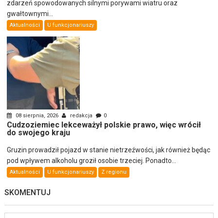
zdarzeń spowodowanych silnymi porywami wiatru oraz
gwałtownymi...
Aktualności
U funkcjonariuszy
08 sierpnia, 2026
redakcja
0
Cudzoziemiec lekceważył polskie prawo, więc wrócił
do swojego kraju
Gruzin prowadził pojazd w stanie nietrzeźwości, jak również będąc
pod wpływem alkoholu groził osobie trzeciej. Ponadto...
Aktualności
U funkcjonariuszy
Z regionu
SKOMENTUJ