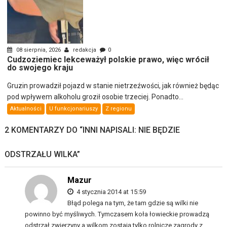
08 sierpnia, 2026
redakcja
0
Cudzoziemiec lekceważył polskie prawo, więc wrócił
do swojego kraju
Gruzin prowadził pojazd w stanie nietrzeźwości, jak również będąc
pod wpływem alkoholu groził osobie trzeciej. Ponadto...
Aktualności
U funkcjonariuszy
Z regionu
2 KOMENTARZY DO “
INNI NAPISALI: NIE BĘDZIE
ODSTRZAŁU WILKA
”
Mazur
4 stycznia 2014 at 15:59
Błąd polega na tym, że tam gdzie są wilki nie
powinno być myśliwych. Tymczasem koła łowieckie prowadzą
odstrzał zwierzyny a wilkom zostają tylko rolnicze zagrody z