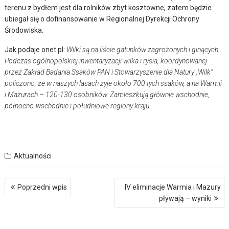
terenu z bydłem jest dla rolników zbyt kosztowne, zatem będzie
ubiegał się o dofinansowanie w Regionalnej Dyrekcji Ochrony
Środowiska.
Jak podaje onet.pl:
Wilki są na liście gatunków zagrożonych i ginących.
Podczas ogólnopolskiej inwentaryzacji wilka i rysia, koordynowanej
przez Zakład Badania Ssaków PAN i Stowarzyszenie dla Natury „Wilk”
policzono, że w naszych lasach żyje około 700 tych ssaków, a na Warmii
i Mazurach – 120-130 osobników. Zamieszkują głównie wschodnie,
północno-wschodnie i południowe regiony kraju.
Aktualności
Nawigacja
Poprzedni wpis
IV eliminacje Warmia i Mazury
wpisu
pływają – wyniki