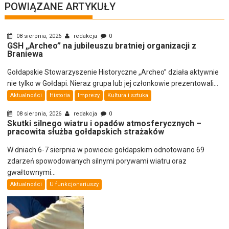
POWIĄZANE ARTYKUŁY
08 sierpnia, 2026
redakcja
0
GSH „Archeo” na jubileuszu bratniej organizacji z
Braniewa
Gołdapskie Stowarzyszenie Historyczne „Archeo” działa aktywnie
nie tylko w Gołdapi. Nieraz grupa lub jej członkowie prezentowali...
Aktualności
Historia
Imprezy
Kultura i sztuka
08 sierpnia, 2026
redakcja
0
Skutki silnego wiatru i opadów atmosferycznych –
pracowita służba gołdapskich strażaków
W dniach 6-7 sierpnia w powiecie gołdapskim odnotowano 69
zdarzeń spowodowanych silnymi porywami wiatru oraz
gwałtownymi...
Aktualności
U funkcjonariuszy