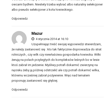
owcami bydłem. Niestety trzeba wybrać albo naturalny selekcjoner
albo pseudo selekcjoner z koła łowieckiego.
Odpowiedz
Mazur
4 stycznia 2014 at 16:10
Uzupełniając treść swojej wypowiedzi stwierdzam,
że należy zastanowić się : kto tak faktycznie doprowadza do strat
rolniczych , czy wilk czy niewłaściwa gospodarka łowiecka. Wilki
żerują na polach przyległych do kompleksów leśnych bo w lesie
ktoś zabrał im jedzenie. Myśliwy potrafi dokarmić zwierzynę na
nęcisku żeby ją później odstrzelić ale czy potrafi dokarmić wilka,
któremu wcześniej zabrał pożywienie. Więc nad tematem
proponuję zastanowić się głębiej.
Odpowiedz