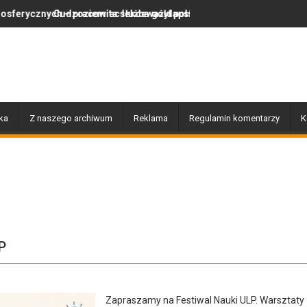
racowita służba gołdapskich strażaków
ziemiec lekceważył polskie prawo, więc wrócił do swojego kraju
Za nami wyjątkowy dzień pe
ka
Z naszego archiwum
Reklama
Regulamin komentarzy
K
P
Zapraszamy na Festiwal Nauki ULP. Warsztaty