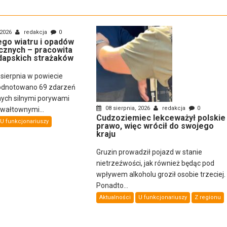
 2026
redakcja
0
nego wiatru i opadów
cznych – pracowita
dapskich strażaków
 sierpnia w powiecie
odnotowano 69 zdarzeń
ch silnymi porywami
08 sierpnia, 2026
redakcja
0
gwałtownymi...
Cudzoziemiec lekceważył polskie
U funkcjonariuszy
prawo, więc wrócił do swojego
kraju
Gruzin prowadził pojazd w stanie
nietrzeźwości, jak również będąc pod
wpływem alkoholu groził osobie trzeciej.
Ponadto...
Aktualności
U funkcjonariuszy
Z regionu