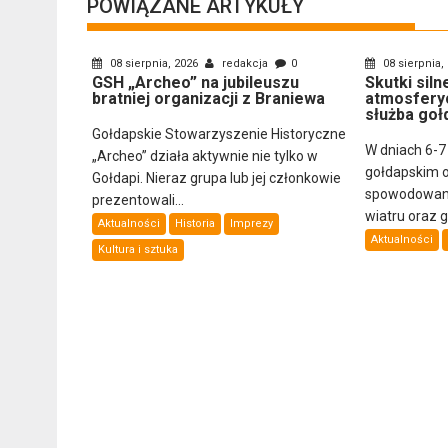
POWIĄZANE ARTYKUŁY
08 sierpnia, 2026
redakcja
0
08 sierpnia,
GSH „Archeo” na jubileuszu
Skutki sil
bratniej organizacji z Braniewa
atmosfery
służba goł
Gołdapskie Stowarzyszenie Historyczne
W dniach 6-7
„Archeo” działa aktywnie nie tylko w
gołdapskim 
Gołdapi. Nieraz grupa lub jej członkowie
spowodowany
prezentowali...
wiatru oraz 
Aktualności
Historia
Imprezy
Aktualności
Kultura i sztuka