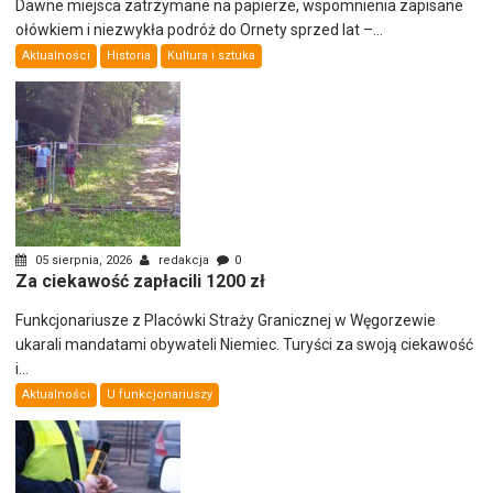
Dawne miejsca zatrzymane na papierze, wspomnienia zapisane
ołówkiem i niezwykła podróż do Ornety sprzed lat –...
Aktualności
Historia
Kultura i sztuka
05 sierpnia, 2026
redakcja
0
Za ciekawość zapłacili 1200 zł
Funkcjonariusze z Placówki Straży Granicznej w Węgorzewie
ukarali mandatami obywateli Niemiec. Turyści za swoją ciekawość
i...
Aktualności
U funkcjonariuszy