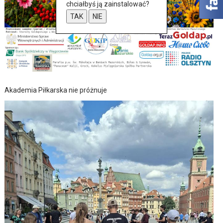
chciałbyś ją zainstalować?
TAK
NIE
Akademia Piłkarska nie próżnuje