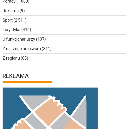
Porady
(1 003)
Reklama
(9)
Sport
(2 511)
Turystyka
(416)
U funkcjonariuszy
(107)
Z naszego archiwum
(311)
Z regionu
(85)
REKLAMA