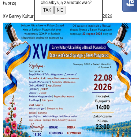
chciałbyś ją zainstalować?
tworzą
TAK
NIE
XV Barwy Kultury Ukraińskiej w Baniach Mazurskich 2026