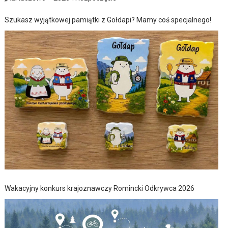
Szukasz wyjątkowej pamiątki z Gołdapi? Mamy coś specjalnego!
Wakacyjny konkurs krajoznawczy Romincki Odkrywca 2026