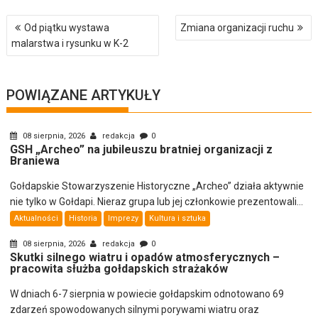
Nawigacja
Od piątku wystawa
Zmiana organizacji ruchu
wpisu
malarstwa i rysunku w K-2
POWIĄZANE ARTYKUŁY
08 sierpnia, 2026
redakcja
0
GSH „Archeo” na jubileuszu bratniej organizacji z
Braniewa
Gołdapskie Stowarzyszenie Historyczne „Archeo” działa aktywnie
nie tylko w Gołdapi. Nieraz grupa lub jej członkowie prezentowali...
Aktualności
Historia
Imprezy
Kultura i sztuka
08 sierpnia, 2026
redakcja
0
Skutki silnego wiatru i opadów atmosferycznych –
pracowita służba gołdapskich strażaków
W dniach 6-7 sierpnia w powiecie gołdapskim odnotowano 69
zdarzeń spowodowanych silnymi porywami wiatru oraz