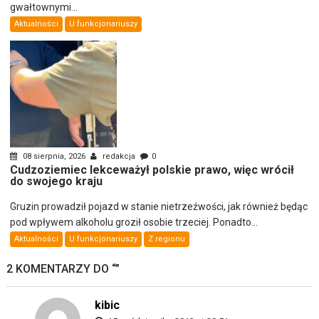
gwałtownymi...
Aktualności
U funkcjonariuszy
08 sierpnia, 2026
redakcja
0
Cudzoziemiec lekceważył polskie prawo, więc wrócił
do swojego kraju
Gruzin prowadził pojazd w stanie nietrzeźwości, jak również będąc
pod wpływem alkoholu groził osobie trzeciej. Ponadto...
Aktualności
U funkcjonariuszy
Z regionu
2 KOMENTARZY DO “
”
kibic