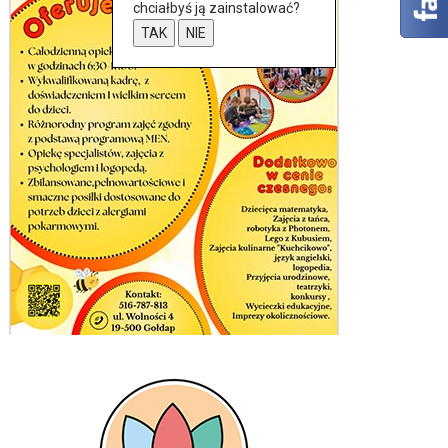
chciałbyś ją zainstalować?
TAK
NIE