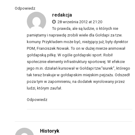
Odpowiedz
redakcja
28 września 2012 at 21:20
To prawda, ale są ludzie, o których nie
pamiętamy i naprawdę zrobili wiele dla Gołdapi za tzw.
komuny. Przykładem może być, nieżyjący już, były dyrektor
POM, Franciszek Nowak. To on w dużej mierze animował
gołdapską piłkę. W ogóle gołdapski sport. Robił
społecznie elementy infrastruktury sportowej. W efekcie
jego m.in. działań kursował w Gołdapi tzw.”siurek”, którego
tak teraz brakuje w gołdapskim miejskim pejzażu. Odszedł
poza tym w zapomnieniu, na dodatek wyrolowany przez
ludzi, którym zaufał.
Odpowiedz
Historyk