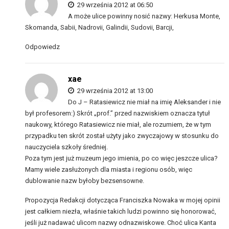
29 września 2012 at 06:50
A może ulice powinny nosić nazwy: Herkusa Monte,
Skomanda, Sabii, Nadrovii, Galindii, Sudovii, Barcji,
Odpowiedz
xae
29 września 2012 at 13:00
Do J – Ratasiewicz nie miał na imię Aleksander i nie
był profesorem:) Skrót „prof.” przed nazwiskiem oznacza tytuł
naukowy, którego Ratasiewicz nie miał, ale rozumiem, że w tym
przypadku ten skrót został użyty jako zwyczajowy w stosunku do
nauczyciela szkoły średniej.
Poza tym jest już muzeum jego imienia, po co więc jeszcze ulica?
Mamy wiele zasłużonych dla miasta i regionu osób, więc
dublowanie nazw byłoby bezsensowne.
Propozycja Redakcji dotycząca Franciszka Nowaka w mojej opinii
jest całkiem niezła, właśnie takich ludzi powinno się honorować,
jeśli już nadawać ulicom nazwy odnazwiskowe. Choć ulica Kanta