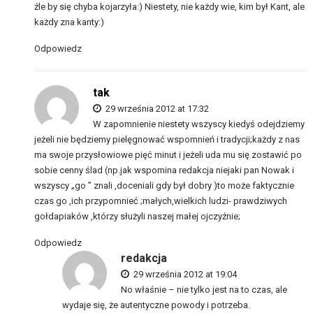
źle by się chyba kojarzyła:) Niestety, nie każdy wie, kim był Kant, ale
każdy zna kanty:)
Odpowiedz
tak
29 września 2012 at 17:32
W zapomnienie niestety wszyscy kiedyś odejdziemy
jeżeli nie będziemy pielęgnować wspomnień i tradycji;każdy z nas
ma swoje przysłowiowe pięć minut i jeżeli uda mu się zostawić po
sobie cenny ślad (np.jak wspomina redakcja niejaki pan Nowak i
wszyscy „go ” znali ,doceniali gdy był dobry )to może faktycznie
czas go ,ich przypomnieć ;małych,wielkich ludzi- prawdziwych
gołdapiaków ,którzy służyli naszej małej ojczyźnie;
Odpowiedz
redakcja
29 września 2012 at 19:04
No właśnie – nie tylko jest na to czas, ale
wydaje się, że autentyczne powody i potrzeba.