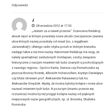
Odpowiedz
J
28 września 2012 at 17:55
„Jestem za a nawet przeciw”. Szanowna Redakcji,
akurat rejon w którym powstały nowe uliczki rzeczywiscie zawiera
ulice których nazwy powstały od miast (no, z wyjątkiem
Jaćwieskiej!) i dlatego radni chyba poszli w dobrym kierunku
nadając takie a nie inne nazwy. Natomiast Redakcja ma rację, że
należy upamiętniać zasłużonych Gołdapian, osoby związane
historycznie z naszym miastem lub ludzi znanych a pochodzących
z naszego regionu.. Oprócz Kanta, Giersza czy Romańczuka są
jeszcze Bronisz Rostek, Albrecht Hohenzollern, Krystyn Denelajtys
czy bliżsi okresem prof. Aleksander Ratasiewicz lub ks.
Aleksander Smędzik. Myslę, że można byłoby kolejne i nowe ulice
nazwać imieniem tych ludzi. A poza tym (miasto przecie się
rozszerza) można by też przyjąć kolejne nazwy od pięknych
miejscowych nazw geograficznych, np. ul. Borecka, Skaliska.
Romincka.