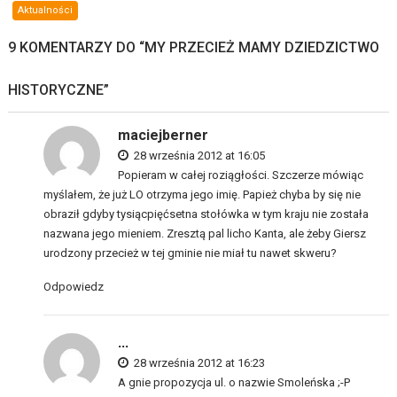
Aktualności
9 KOMENTARZY DO “
MY PRZECIEŻ MAMY DZIEDZICTWO
HISTORYCZNE
”
maciejberner
28 września 2012 at 16:05
Popieram w całej roziągłości. Szczerze mówiąc
myślałem, że już LO otrzyma jego imię. Papież chyba by się nie
obraził gdyby tysiącpięćsetna stołówka w tym kraju nie została
nazwana jego mieniem. Zresztą pal licho Kanta, ale żeby Giersz
urodzony przecież w tej gminie nie miał tu nawet skweru?
Odpowiedz
...
28 września 2012 at 16:23
A gnie propozycja ul. o nazwie Smoleńska ;-P