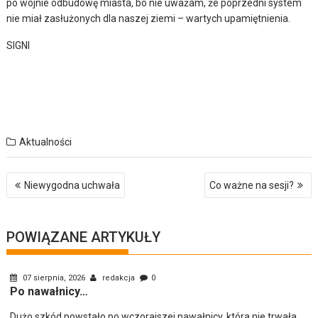
po wojnie odbudowę miasta, bo nie uważam, że poprzedni system
nie miał zasłużonych dla naszej ziemi – wartych upamiętnienia.
SIGNI
Aktualności
Nawigacja
Niewygodna uchwała
Co ważne na sesji?
wpisu
POWIĄZANE ARTYKUŁY
07 sierpnia, 2026
redakcja
0
Po nawałnicy…
Dużo szkód powstało po wczorajszej nawałnicy, która nie trwała