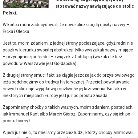
stosować nazwy nawiązujące do stolic
Polski.
W końcu radni zadecydowali, że nowe uliczki będą nosiły nazwy –
Ełcka i Olecka.
Jest to, moim zdaniem, z jednej strony pocieszające, gdyż radni nie
poszli w kierunku swoistej abstrakcji, tylko wyszukali nazwy mające
– przynajmniej pośredni – związek z Gołdapią (wszak nie bez
powodu w Warszawie jest Gołdapska).
Z drugiej strony smuci fakt, że ciągle jeszcze jak do przysłowiowego
jeża podchodzimy do tradycji historycznej. Przecież powstawanie
nowych ulic daje wyjątkową możliwość jej krzewienia. Bo taka w
niektórych miejscach Europy jest już po prostu zasada.
Zapominamy choćby o takich ważnych, moim zdaniem, postaciach,
jak Immanuel Kant albo Marcin Giersz. Zapominamy, czy się ich po
prostu boimy?
A jeśli już nie ci, to mieliśmy przecież ludzi, którzy choćby animowali