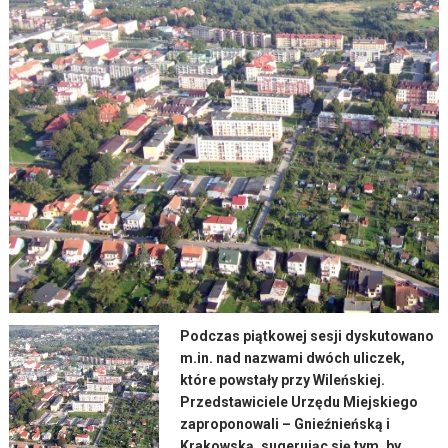
Podczas piątkowej sesji dyskutowano
m.in. nad nazwami dwóch uliczek,
które powstały przy Wileńskiej.
Przedstawiciele Urzędu Miejskiego
zaproponowali – Gnieźnieńską i
Krakowską, sugerując się tym, by