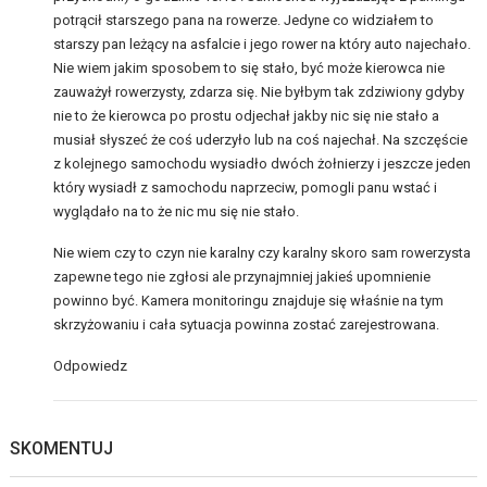
potrącił starszego pana na rowerze. Jedyne co widziałem to
starszy pan leżący na asfalcie i jego rower na który auto najechało.
Nie wiem jakim sposobem to się stało, być może kierowca nie
zauważył rowerzysty, zdarza się. Nie byłbym tak zdziwiony gdyby
nie to że kierowca po prostu odjechał jakby nic się nie stało a
musiał słyszeć że coś uderzyło lub na coś najechał. Na szczęście
z kolejnego samochodu wysiadło dwóch żołnierzy i jeszcze jeden
który wysiadł z samochodu naprzeciw, pomogli panu wstać i
wyglądało na to że nic mu się nie stało.
Nie wiem czy to czyn nie karalny czy karalny skoro sam rowerzysta
zapewne tego nie zgłosi ale przynajmniej jakieś upomnienie
powinno być. Kamera monitoringu znajduje się właśnie na tym
skrzyżowaniu i cała sytuacja powinna zostać zarejestrowana.
Odpowiedz
SKOMENTUJ