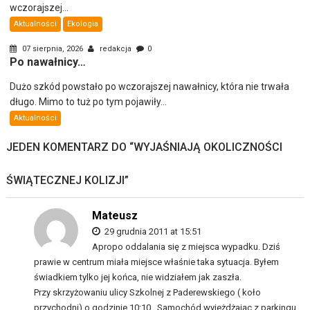
wczorajszej...
Aktualności
Ekologia
07 sierpnia, 2026
redakcja
0
Po nawałnicy…
Dużo szkód powstało po wczorajszej nawałnicy, która nie trwała
długo. Mimo to tuż po tym pojawiły...
Aktualności
JEDEN KOMENTARZ DO “
WYJAŚNIAJĄ OKOLICZNOŚCI
ŚWIĄTECZNEJ KOLIZJI
”
Mateusz
29 grudnia 2011 at 15:51
Apropo oddalania się z miejsca wypadku. Dziś
prawie w centrum miała miejsce właśnie taka sytuacja. Byłem
świadkiem tylko jej końca, nie widziałem jak zaszła.
Przy skrzyżowaniu ulicy Szkolnej z Paderewskiego ( koło
przychodni) o godzinie 10:10 . Samochód wyjeżdżając z parkingu