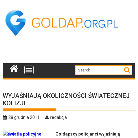
Skip
to
content
WYJAŚNIAJĄ OKOLICZNOŚCI ŚWIĄTECZNEJ
KOLIZJI
28 grudnia 2011
redakcja
Gołdapscy policjanci wyjaśniają