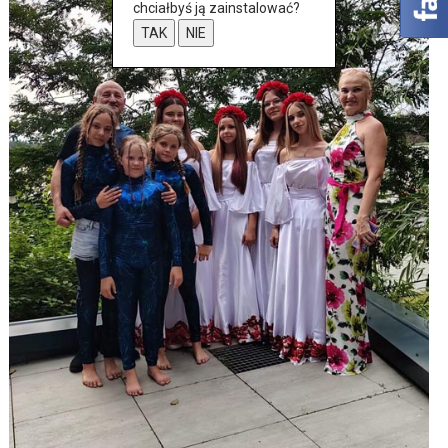
chciałbyś ją zainstalować?
TAK
NIE