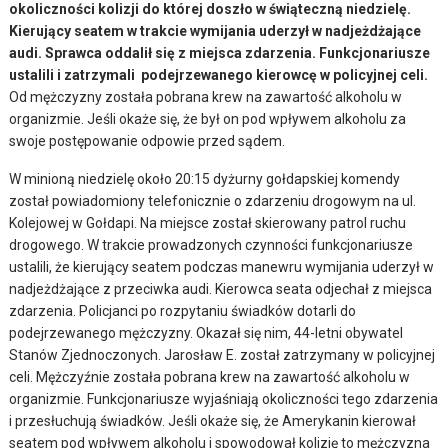
okoliczności kolizji do której doszło w świąteczną niedzielę.
Kierujący seatem w trakcie wymijania uderzył w nadjeżdżające
audi. Sprawca oddalił się z miejsca zdarzenia. Funkcjonariusze
ustalili i zatrzymali podejrzewanego kierowcę w policyjnej celi.
Od mężczyzny została pobrana krew na zawartość alkoholu w
organizmie. Jeśli okaże się, że był on pod wpływem alkoholu za
swoje postępowanie odpowie przed sądem.
W minioną niedzielę około 20:15 dyżurny gołdapskiej komendy
został powiadomiony telefonicznie o zdarzeniu drogowym na ul.
Kolejowej w Gołdapi. Na miejsce został skierowany patrol ruchu
drogowego. W trakcie prowadzonych czynności funkcjonariusze
ustalili, że kierujący seatem podczas manewru wymijania uderzył w
nadjeżdżające z przeciwka audi. Kierowca seata odjechał z miejsca
zdarzenia. Policjanci po rozpytaniu świadków dotarli do
podejrzewanego mężczyzny. Okazał się nim, 44-letni obywatel
Stanów Zjednoczonych. Jarosław E. został zatrzymany w policyjnej
celi. Mężczyźnie została pobrana krew na zawartość alkoholu w
organizmie. Funkcjonariusze wyjaśniają okoliczności tego zdarzenia
i przesłuchują świadków. Jeśli okaże się, że Amerykanin kierował
seatem pod wpływem alkoholu i spowodował kolizję to mężczyzna