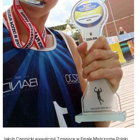
Jakub Czernicki wywalczył 7 miejsce w Finale Mistrzostw Polski