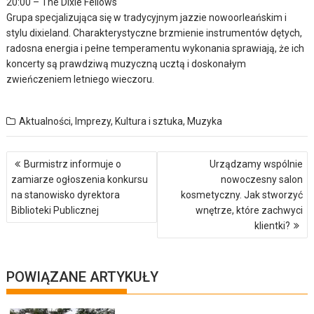
20:00 – The Dixie Fellows
Grupa specjalizująca się w tradycyjnym jazzie nowoorleańskim i
stylu dixieland. Charakterystyczne brzmienie instrumentów dętych,
radosna energia i pełne temperamentu wykonania sprawiają, że ich
koncerty są prawdziwą muzyczną ucztą i doskonałym
zwieńczeniem letniego wieczoru.
Aktualności
,
Imprezy
,
Kultura i sztuka
,
Muzyka
Nawigacja
Burmistrz informuje o
Urządzamy wspólnie
wpisu
zamiarze ogłoszenia konkursu
nowoczesny salon
na stanowisko dyrektora
kosmetyczny. Jak stworzyć
Biblioteki Publicznej
wnętrze, które zachwyci
klientki?
POWIĄZANE ARTYKUŁY