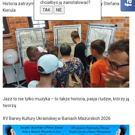
chciałbyś ją zainstalować?
Historia zatrzymana w szkicach – wernisaż wystawy Stefana
TAK
NIE
Kierula
Jazz to nie tylko muzyka – to także historia, pasja i ludzie, którzy ją
tworzą
XV Barwy Kultury Ukraińskiej w Baniach Mazurskich 2026