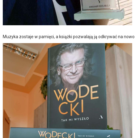
Muzyka zostaje w pamięci, a książki pozwalają ją odkrywać na nowo