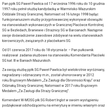
Pan ppłk SG Paweł Pawlica od 17 września 1996 roku do 10 grudnia
1997 roku pełnił służbę kandydacką w Warmińsko-Mazurskim
Oddziale Straży Granicznej. Natomiast od 16 lutego 1998 będąc
funkcjonariuszem służby przygotowawczej wykonywał obowiązki
na stanowiskach wykonawczych w Granicznej Placówce Kontrolnej
SG w Bezledach, Braniewie i Strażnicy SG w Barcianach. Następnie
swoje doświadczenie zawodowe zdobywał na wielu stanowiskach
kierowniczych, związanych z placówkami SG.
Od 01 czerwca 2017 roku do 18 stycznia br. – Pan pułkownik
realizował zadania służbowe na stanowisku Komendanta Placówki
SG kat. III w Baniach Mazurskich.
Za swoją służbę ppłk SG Paweł Pawlica był wielokrotnie wyróżniany,
nagradzany i odznaczany m.in., został uhonorowany w 2012
roku Brązowym Medalem „Za Zasługi dla Obronności Kraju” oraz
Odznaką Straży Granicznej. Natomiast w 2017 roku Brązowym
Medalem „Za Zasługi dla Straży Granicznej”.
Komendant W-MOSG płk SG Robert Inglot w swoim wystąpieniu
podziękował odchodzącemu na emeryturę w imieniu własnym oraz