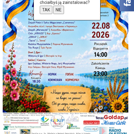
chciałbyś ją zainstalować?
TAK
NIE