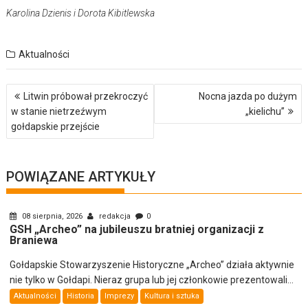
Karolina Dzienis i Dorota Kibitlewska
Aktualności
Nawigacja
Litwin próbował przekroczyć
Nocna jazda po dużym
wpisu
w stanie nietrzeźwym
„kielichu”
gołdapskie przejście
POWIĄZANE ARTYKUŁY
08 sierpnia, 2026
redakcja
0
GSH „Archeo” na jubileuszu bratniej organizacji z
Braniewa
Gołdapskie Stowarzyszenie Historyczne „Archeo” działa aktywnie
nie tylko w Gołdapi. Nieraz grupa lub jej członkowie prezentowali...
Aktualności
Historia
Imprezy
Kultura i sztuka