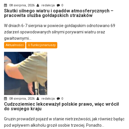
08 sierpnia, 2026
redakcja
0
Skutki silnego wiatru i opadów atmosferycznych –
pracowita służba gołdapskich strażaków
W dniach 6-7 sierpnia w powiecie gołdapskim odnotowano 69
zdarzeń spowodowanych silnymi porywami wiatru oraz
gwałtownymi...
Aktualności
U funkcjonariuszy
08 sierpnia, 2026
redakcja
0
Cudzoziemiec lekceważył polskie prawo, więc wrócił
do swojego kraju
Gruzin prowadził pojazd w stanie nietrzeźwości, jak również będąc
pod wpływem alkoholu groził osobie trzeciej. Ponadto...