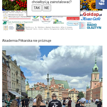
chciałbyś ją zainstalować?
TAK
NIE
Akademia Piłkarska nie próżnuje