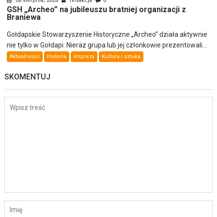
08 sierpnia, 2026
redakcja
0
GSH „Archeo” na jubileuszu bratniej organizacji z
Braniewa
Gołdapskie Stowarzyszenie Historyczne „Archeo” działa aktywnie
nie tylko w Gołdapi. Nieraz grupa lub jej członkowie prezentowali...
Aktualności
Historia
Imprezy
Kultura i sztuka
SKOMENTUJ