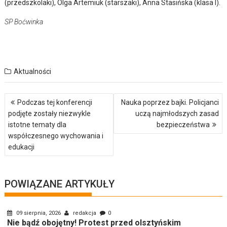
(przedszkolaki), Olga Artemiuk (starszaki), Anna Stasińska (klasa I).
SP Boćwinka
Aktualności
Nawigacja
Podczas tej konferencji
Nauka poprzez bajki. Policjanci
wpisu
podjęte zostały niezwykle
uczą najmłodszych zasad
istotne tematy dla
bezpieczeństwa
współczesnego wychowania i
edukacji
POWIĄZANE ARTYKUŁY
09 sierpnia, 2026
redakcja
0
Nie bądź obojętny! Protest przed olsztyńskim