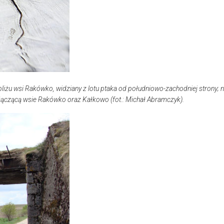
iżu wsi Rakówko, widziany z lotu ptaka od południowo-zachodniej strony; 
 łączącą wsie Rakówko oraz Kałkowo (fot.: Michał Abramczyk).