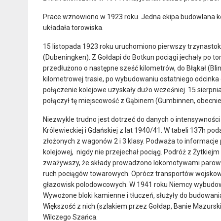
Prace wznowiono w 1923 roku. Jedna ekipa budowlana k
układała torowiska.
15 listopada 1923 roku uruchomiono pierwszy trzynastoki
(Dubeningken). Z Gołdapi do Botkun pociągi jechały po torach
przedłużono o następne sześć kilometrów, do Błąkał (Blin
kilometrowej trasie, po wybudowaniu ostatniego odcinka 
połączenie kolejowe uzyskały dużo wcześniej. 15 sierpni
połączył tę miejscowość z Gąbinem (Gumbinnen, obecnie
Niezwykle trudno jest dotrzeć do danych o intensywności r
Królewieckiej i Gdańskiej z lat 1940/41. W tabeli 137h 
złożonych z wagonów 2 i 3 klasy. Podważa to informacje po
kolejowej, nigdy nie przejechał pociąg. Podróż z Żytkiejm 
zważywszy, że składy prowadzono lokomotywami parowymi
ruch pociągów towarowych. Oprócz transportów wojskow
głazowisk polodowcowych. W 1941 roku Niemcy wybudowal
Wywożone bloki kamienne i tłuczeń, służyły do budowania
Większość z nich (szlakiem przez Gołdap, Banie Mazurski
Wilczego Szańca.