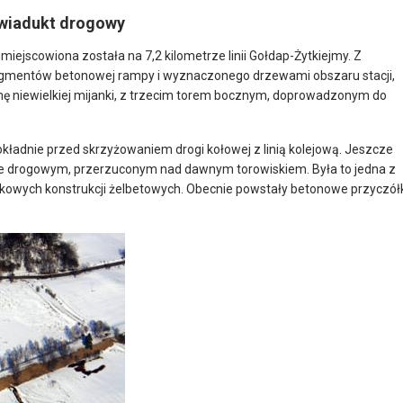
 wiadukt drogowy
iejscowiona została na 7,2 kilometrze linii Gołdap-Żytkiejmy. Z
ragmentów betonowej rampy i wyznaczonego drzewami obszaru stacji,
rmę niewielkiej mijanki, z trzecim torem bocznym, doprowadzonym do
dokładnie przed skrzyżowaniem drogi kołowej z linią kolejową. Jeszcze
kcie drogowym, przerzuconym nad dawnym torowiskiem. Była to jedna z
 łukowych konstrukcji żelbetowych. Obecnie powstały betonowe przyczół