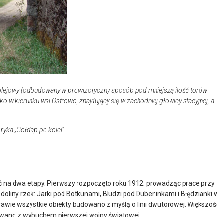
kolejowy (odbudowany w prowizoryczny sposób pod mniejszą ilość torów
 w kierunku wsi Ostrowo, znajdujący się w zachodniej głowicy stacyjnej, a
ryka „Gołdap po kolei”.
ić na dwa etapy. Pierwszy rozpoczęto roku 1912, prowadząc prace przy
liny rzek: Jarki pod Botkunami, Bludzi pod Dubeninkami i Błędzianki 
rawie wszystkie obiekty budowano z myślą o linii dwutorowej. Większoś
erwano z wybuchem pierwszej wojny światowej.