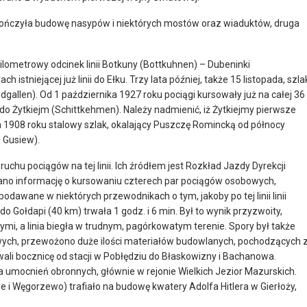
ończyła budowę nasypów i niektórych mostów oraz wiaduktów, druga
lometrowy odcinek linii Botkuny (Bottkuhnen) – Dubeninki
 istniejącej już linii do Ełku. Trzy lata później, także 15 listopada, szla
dgallen). Od 1 października 1927 roku pociągi kursowały już na całej 36
do Żytkiejm (Schittkehmen). Należy nadmienić, iż Żytkiejmy pierwsze
a 1908 roku stalowy szlak, okalający Puszczę Romincką od północy
 Gusiew).
uchu pociągów na tej linii. Ich źródłem jest Rozkład Jazdy Dyrekcji
podano informację o kursowaniu czterech par pociągów osobowych,
dawane w niektórych przewodnikach o tym, jakoby po tej linii linii
do Gołdapi (40 km) trwała 1 godz. i 6 min. Był to wynik przyzwoity,
, a linia biegła w trudnym, pagórkowatym terenie. Spory był także
ych, przewożono duże ilości materiałów budowlanych, pochodzących 
i bocznicę od stacji w Pobłędziu do Błaskowizny i Bachanowa.
 umocnień obronnych, głównie w rejonie Wielkich Jezior Mazurskich.
e i Węgorzewo) trafiało na budowę kwatery Adolfa Hitlera w Gierłoży,