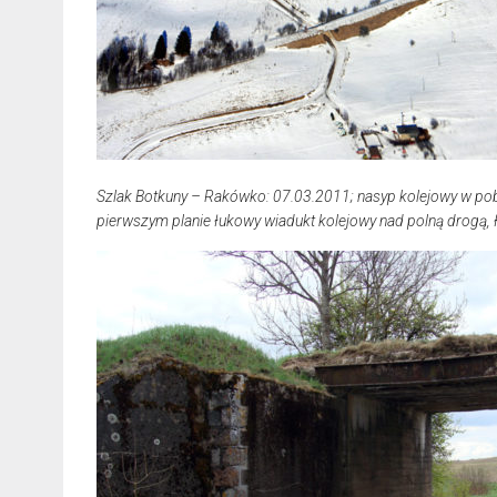
Szlak Botkuny – Rakówko: 07.03.2011; nasyp kolejowy w pobl
pierwszym planie łukowy wiadukt kolejowy nad polną drogą,