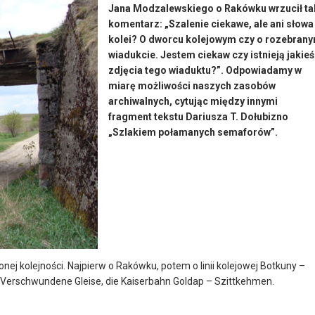
Jana Modzalewskiego o Rakówku wrzucił ta
komentarz: „Szalenie ciekawe, ale ani słowa
kolei? O dworcu kolejowym czy o rozebran
wiadukcie. Jestem ciekaw czy istnieją jakieś
zdjęcia tego wiaduktu?”. Odpowiadamy w
miarę możliwości naszych zasobów
archiwalnych, cytując między innymi
fragment tekstu Dariusza T. Dołubizno
„Szlakiem połamanych semaforów”.
ej kolejności. Najpierw o Rakówku, potem o linii kolejowej Botkuny –
 „Verschwundene Gleise, die Kaiserbahn Goldap – Szittkehmen.