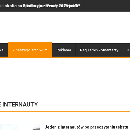
oseł na Sejm RP Katarzyną Królak
trendy 2026 roku: Jak polska marka olor.pl podbija serca miłośnikó
Dobiegły końca prace związane z
ka
Z naszego archiwum
Reklama
Regulamin komentarzy
K
E INTERNAUTY
Jeden z internautów po przeczytaniu tekstu