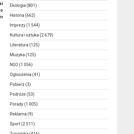
ki
Ekologia
(801)
 o
Historia
(662)
ym
Imprezy
(1 544)
Kultura i sztuka
(2 679)
Literatura
(125)
Muzyka
(125)
NGO
(1 056)
Ogłoszenia
(41)
Pobierz
(3)
Podróże
(53)
Porady
(1 005)
Reklama
(9)
Sport
(2 511)
Turystyka
(416)