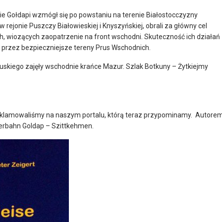
ie Gołdapi wzmógł się po powstaniu na terenie Białostocczyzny
w rejonie Puszczy Białowieskiej i Knyszyńskiej, obrali za główny cel
ch, wiozących zaopatrzenie na front wschodni. Skuteczność ich działań
przez bezpieczniejsze tereny Prus Wschodnich.
ruskiego zajęły wschodnie krańce Mazur. Szlak Botkuny – Żytkiejmy
ż reklamowaliśmy na naszym portalu, którą teraz przypominamy. Autore
iserbahn Goldap – Szittkehmen.