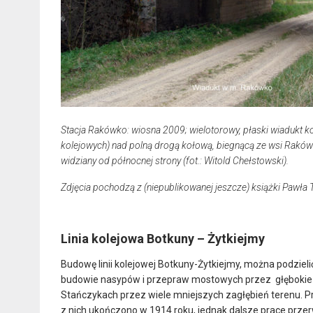
Stacja Rakówko: wiosna 2009; wielotorowy, płaski wiadukt 
kolejowych) nad polną drogą kołową, biegnącą ze wsi Rakówko
widziany od północnej strony (fot.: Witold Chełstowski).
Zdjęcia pochodzą z (niepublikowanej jeszcze) książki Pawła T
Linia kolejowa Botkuny – Żytkiejmy
Budowę linii kolejowej Botkuny-Żytkiejmy, można podziel
budowie nasypów i przepraw mostowych przez głębokie do
Stańczykach przez wiele mniejszych zagłębień terenu. P
z nich ukończono w 1914 roku, jednak dalsze prace prz