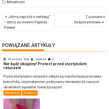
Aktualności
Nawigacja
„Idźmy naprzód z nadzieją”
Z uczniami o
wpisu
– idźmy za słowem Papieża
bezpieczeństwie
Polaka!
POWIĄZANE ARTYKUŁY
09 sierpnia, 2026
redakcja
0
Nie bądź obojętny! Protest przed olsztyńskim
ratuszem
Przed olsztyńskim ratuszem odbyła się manifestacja przeciwko
ksenofobii, nacjonalizmowi, podsycaniu nienawiści do naszych
ukraińskich sąsiadów, towarzyszącym...
Aktualności
Z regionu