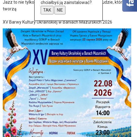
Jazz to nie tylko muzyka – to także historia, pasja i ludzie, którzy ją
chciałbyś ją zainstalować?
tworzą
TAK
NIE
XV Barwy Kultury Ukraińskiej w Baniach Mazurskich 2026