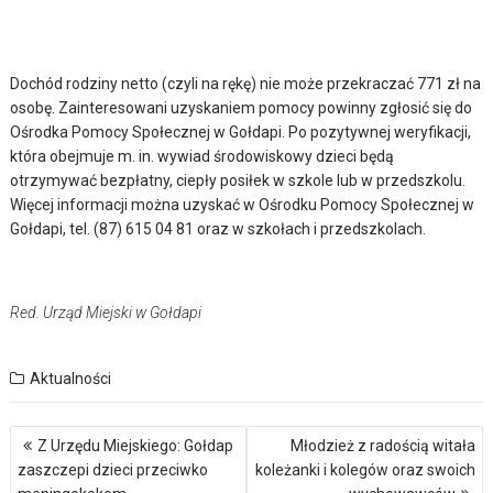
Dochód rodziny netto (czyli na rękę) nie może przekraczać 771 zł na
osobę. Zainteresowani uzyskaniem pomocy powinny zgłosić się do
Ośrodka Pomocy Społecznej w Gołdapi. Po pozytywnej weryfikacji,
która obejmuje m. in. wywiad środowiskowy dzieci będą
otrzymywać bezpłatny, ciepły posiłek w szkole lub w przedszkolu.
Więcej informacji można uzyskać w Ośrodku Pomocy Społecznej w
Gołdapi, tel. (87) 615 04 81 oraz w szkołach i przedszkolach.
Red. Urząd Miejski w Gołdapi
Aktualności
Nawigacja
Z Urzędu Miejskiego: Gołdap
Młodzież z radością witała
wpisu
zaszczepi dzieci przeciwko
koleżanki i kolegów oraz swoich