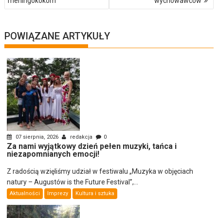
meningokokom
wychowawców
POWIĄZANE ARTYKUŁY
07 sierpnia, 2026
redakcja
0
Za nami wyjątkowy dzień pełen muzyki, tańca i
niezapomnianych emocji!
Z radością wzięliśmy udział w festiwalu „Muzyka w objęciach
natury – Augustów is the Future Festival”,...
Aktualności
Imprezy
Kultura i sztuka