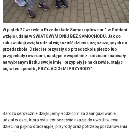
W piątek 22 września Przedszkole Samorządowe nr 1 w Gołdapi
wzięło udział w ŚWIATOWYM DNIU BEZ SAMOCHODU. Jak co
roku w akcji wzięła udział większość dzieci uczęszczających do
przedszkola. Dzieci te przyszły do przedszkola pieszo lub
przyjechały rowerami, następnie wspólnie z rodzicami napisały
na wybranym listku swoje imię i przypięły je na drzewie, stając
się w ten sposób „PRZYJACIÓŁMI PRZYRODY”.
Bardzo serdecznie dziękujemy Rodzicom za zaangażowanie i
udział w akcji, która była jednocześnie okazją do uwrażliwienia
dzieci na piękno otaczającej przyrody oraz potrzebę poszanowania