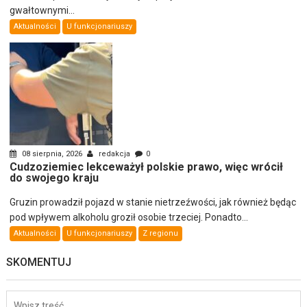
gwałtownymi...
Aktualności
U funkcjonariuszy
08 sierpnia, 2026
redakcja
0
Cudzoziemiec lekceważył polskie prawo, więc wrócił
do swojego kraju
Gruzin prowadził pojazd w stanie nietrzeźwości, jak również będąc
pod wpływem alkoholu groził osobie trzeciej. Ponadto...
Aktualności
U funkcjonariuszy
Z regionu
SKOMENTUJ