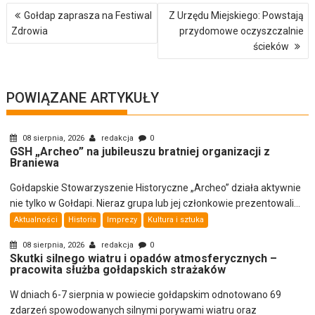
Nawigacja
Gołdap zaprasza na Festiwal
Z Urzędu Miejskiego: Powstają
wpisu
Zdrowia
przydomowe oczyszczalnie
ścieków
POWIĄZANE ARTYKUŁY
08 sierpnia, 2026
redakcja
0
GSH „Archeo” na jubileuszu bratniej organizacji z
Braniewa
Gołdapskie Stowarzyszenie Historyczne „Archeo” działa aktywnie
nie tylko w Gołdapi. Nieraz grupa lub jej członkowie prezentowali...
Aktualności
Historia
Imprezy
Kultura i sztuka
08 sierpnia, 2026
redakcja
0
Skutki silnego wiatru i opadów atmosferycznych –
pracowita służba gołdapskich strażaków
W dniach 6-7 sierpnia w powiecie gołdapskim odnotowano 69
zdarzeń spowodowanych silnymi porywami wiatru oraz