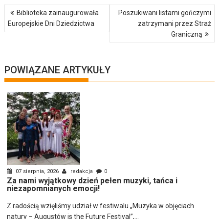
Nawigacja
Biblioteka zainaugurowała
Poszukiwani listami gończymi
wpisu
Europejskie Dni Dziedzictwa
zatrzymani przez Straż
Graniczną
POWIĄZANE ARTYKUŁY
07 sierpnia, 2026
redakcja
0
Za nami wyjątkowy dzień pełen muzyki, tańca i
niezapomnianych emocji!
Z radością wzięliśmy udział w festiwalu „Muzyka w objęciach
natury – Augustów is the Future Festival”,...