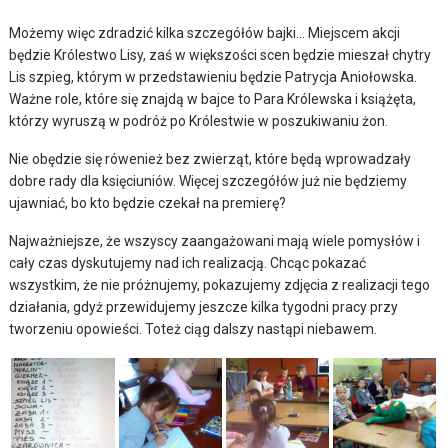
Możemy więc zdradzić kilka szczegółów bajki… Miejscem akcji
będzie Królestwo Lisy, zaś w większości scen będzie mieszał chytry
Lis szpieg, którym w przedstawieniu będzie Patrycja Aniołowska.
Ważne role, które się znajdą w bajce to Para Królewska i książęta,
którzy wyruszą w podróż po Królestwie w poszukiwaniu żon.
Nie obędzie się rówenież bez zwierząt, które będą wprowadzały
dobre rady dla księciuniów. Więcej szczegółów już nie będziemy
ujawniać, bo kto będzie czekał na premierę?
Najważniejsze, że wszyscy zaangażowani mają wiele pomysłów i
cały czas dyskutujemy nad ich realizacją. Chcąc pokazać
wszystkim, że nie próżnujemy, pokazujemy zdjęcia z realizacji tego
działania, gdyż przewidujemy jeszcze kilka tygodni pracy przy
tworzeniu opowieści. Toteż ciąg dalszy nastąpi niebawem.