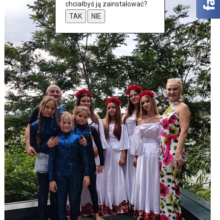
chciałbyś ją zainstalować?
TAK
NIE