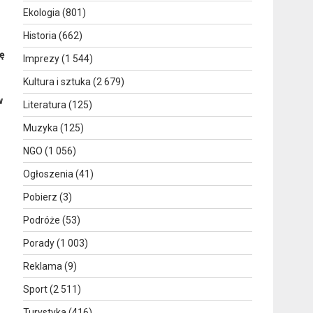
Ekologia
(801)
Historia
(662)
ię
Imprezy
(1 544)
Kultura i sztuka
(2 679)
w
Literatura
(125)
Muzyka
(125)
NGO
(1 056)
Ogłoszenia
(41)
Pobierz
(3)
Podróże
(53)
Porady
(1 003)
Reklama
(9)
Sport
(2 511)
Turystyka
(416)