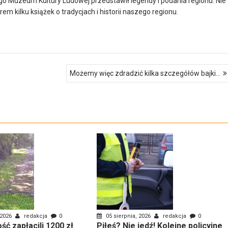
o Muzeum Kultury Ludowej przedstawił legendy i podania regionu. Nie
rem kilku książek o tradycjach i historii naszego regionu.
Możemy więc zdradzić kilka szczegółów bajki…
 2026
redakcja
0
05 sierpnia, 2026
redakcja
0
ść zapłacili 1200 zł
Piłeś? Nie jedź! Kolejne policyjne