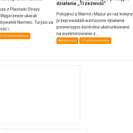
działania „Trzeźwość”
sze z Placówki Straży
Policjanci z Warmii i Mazur po raz kolejny
 Węgorzewie ukarali
przeprowadzili wzmożone działania
ywateli Niemiec. Turyści za
prewencyjno-kontrolne ukierunkowane
ść i...
na wyeliminowanie z...
U funkcjonariuszy
Aktualności
U funkcjonariuszy