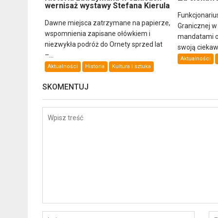
wernisaż wystawy Stefana Kierula
Funkcjonariu
Dawne miejsca zatrzymane na papierze,
Granicznej w
wspomnienia zapisane ołówkiem i
mandatami ob
niezwykła podróż do Ornety sprzed lat
swoją ciekawo
–...
Aktualności
Aktualności
Historia
Kultura i sztuka
SKOMENTUJ