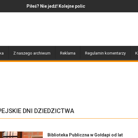
Nie jedź! Kolejne policyjne działania „Trzeźwość”
Jazz to nie tylko muzyka – to
ka
Z naszego archiwum
Reklama
Regulamin komentarzy
K
EJSKIE DNI DZIEDZICTWA
Biblioteka Publiczna w Gołdapi od lat