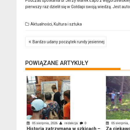
Podczas spotkania dr Jerzy Marek Łapo z węgorzewskieg
pierwszy raz dzielił się w Gołdapi swoją wiedzą. Jest auto
Aktualności
,
Kultura i sztuka
Nawigacja
Bardzo udany początek rundy jesiennej
wpisu
POWIĄZANE ARTYKUŁY
05 sierpnia, 2026
redakcja
0
05 sierpnia,
Historia zatrzymana w szkicach –
Za ciekawo