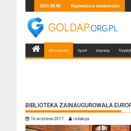
Skip
– wernisaż wystawy Stefana Kierula
Za ciekawość zapłacili 1200 zł
2026.08.06
Najświeższe wiadomości
Piłeś? 
to
content
Aktualności
Sport
Imprezy
Turysty
BIBLIOTEKA ZAINAUGUROWAŁA EUROP
16 września 2017
redakcja