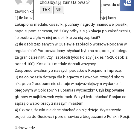
chciałbyś ją zainstalować?
Totalna kompromitacja. I nie tylko z powodu olania
TAK
NIE
zawodników przez burmistrza. Zadam kilka pytań:
1) ile kosztowała impreza że strony Gołdapi? Z czyjej kasy
zakupiono medale, koszulki, puchary, nagrody finansowe, posiłki,
napoje, pomiar czasu, itd.? Czy odbyła się kolacja po zakończeniu,
ile osób wzięło w niej udział i kto za nią zapłacił?
2) ile osób zapisanych w Gusiewie zapłaciło wpisowe podane w
regulaminie? Podpowiadamy: słychać było na rozpoczęciu biegu
za granicą że nikt. Czyli zapłacili tylko Polacy (jakieś 15-20 osób z
ponad 100). Koszulki i medale dostali wszyscy.
Zasponsorowaliśmy z naszych podatków Rosjanom imprezę.
3) na co poszła dotacja dla biegaczy z Łowców Przygód skoro
nikt poza 2 osobami nie startuje w najważniejszym wydarzeniu
biegowym w Gołdapi? Na ubrania i wycieczki? Czyli kupowanie
głosów w najbliższych wyborach. Wstyd było słuchać Rosjan co
sądzą o współpracy z naszym miastem.
4) Szkoda, że nikt nie chce słuchać co się dzieje. Wystarczyło
pojechać do Gusiewa i porozmawiać z biegaczami z Polski i Rosji.
Odpowiedz