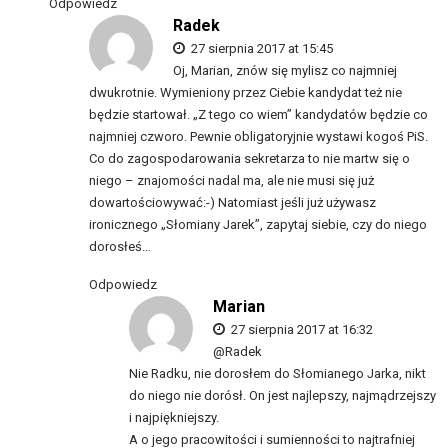
Odpowiedz
Radek
27 sierpnia 2017 at 15:45
Oj, Marian, znów się mylisz co najmniej
dwukrotnie. Wymieniony przez Ciebie kandydat też nie
będzie startował. „Z tego co wiem” kandydatów będzie co
najmniej czworo. Pewnie obligatoryjnie wystawi kogoś PiS.
Co do zagospodarowania sekretarza to nie martw się o
niego – znajomości nadal ma, ale nie musi się już
dowartościowywać:-) Natomiast jeśli już używasz
ironicznego „Słomiany Jarek”, zapytaj siebie, czy do niego
dorosłeś…
Odpowiedz
Marian
27 sierpnia 2017 at 16:32
@Radek
Nie Radku, nie dorosłem do Słomianego Jarka, nikt
do niego nie dorósł. On jest najlepszy, najmądrzejszy
i najpiękniejszy.
A o jego pracowitości i sumienności to najtrafniej