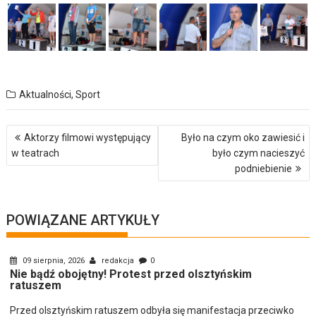
Aktualności
,
Sport
Nawigacja
Aktorzy filmowi występujący
Było na czym oko zawiesić i
wpisu
w teatrach
było czym nacieszyć
podniebienie
POWIĄZANE ARTYKUŁY
09 sierpnia, 2026
redakcja
0
Nie bądź obojętny! Protest przed olsztyńskim
ratuszem
Przed olsztyńskim ratuszem odbyła się manifestacja przeciwko