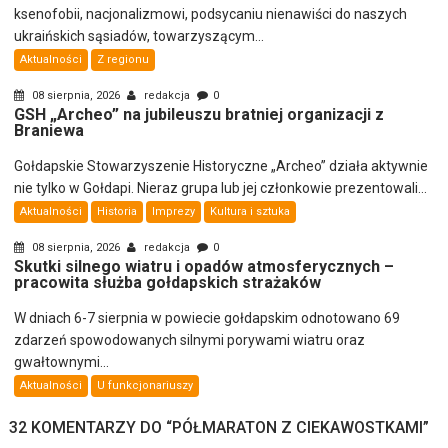
ksenofobii, nacjonalizmowi, podsycaniu nienawiści do naszych
ukraińskich sąsiadów, towarzyszącym...
Aktualności
Z regionu
08 sierpnia, 2026
redakcja
0
GSH „Archeo” na jubileuszu bratniej organizacji z
Braniewa
Gołdapskie Stowarzyszenie Historyczne „Archeo” działa aktywnie
nie tylko w Gołdapi. Nieraz grupa lub jej członkowie prezentowali...
Aktualności
Historia
Imprezy
Kultura i sztuka
08 sierpnia, 2026
redakcja
0
Skutki silnego wiatru i opadów atmosferycznych –
pracowita służba gołdapskich strażaków
W dniach 6-7 sierpnia w powiecie gołdapskim odnotowano 69
zdarzeń spowodowanych silnymi porywami wiatru oraz
gwałtownymi...
Aktualności
U funkcjonariuszy
32 KOMENTARZY DO “
PÓŁMARATON Z CIEKAWOSTKAMI
”