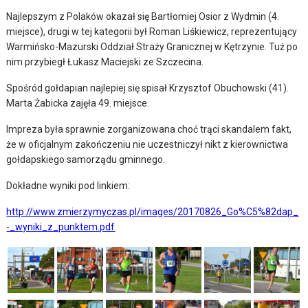
Najlepszym z Polaków okazał się Bartłomiej Osior z Wydmin (4.
miejsce), drugi w tej kategorii był Roman Liśkiewicz, reprezentujący
Warmińsko-Mazurski Oddział Straży Granicznej w Kętrzynie. Tuż po
nim przybiegł Łukasz Maciejski ze Szczecina.
Spośród gołdapian najlepiej się spisał Krzysztof Obuchowski (41).
Marta Żabicka zajęła 49. miejsce.
Impreza była sprawnie zorganizowana choć trąci skandalem fakt,
że w oficjalnym zakończeniu nie uczestniczył nikt z kierownictwa
gołdapskiego samorządu gminnego.
Dokładne wyniki pod linkiem:
http://www.zmierzymyczas.pl/images/20170826_Go%C5%82dap_
-_wyniki_z_punktem.pdf