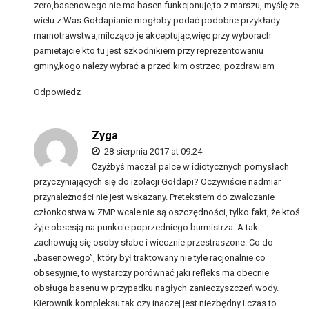
zero,basenowego nie ma basen funkcjonuje,to z marszu, myślę że
wielu z Was Gołdapianie mogłoby podać podobne przykłady
marnotrawstwa,milcząco je akceptując,więc przy wyborach
pamietajcie kto tu jest szkodnikiem przy reprezentowaniu
gminy,kogo należy wybrać a przed kim ostrzec, pozdrawiam
Odpowiedz
Zyga
28 sierpnia 2017 at 09:24
Czyżbyś maczał palce w idiotycznych pomysłach
przyczyniających się do izolacji Gołdapi? Oczywiście nadmiar
przynależności nie jest wskazany. Pretekstem do zwalczanie
członkostwa w ZMP wcale nie są oszczędności, tylko fakt, że ktoś
żyje obsesją na punkcie poprzedniego burmistrza. A tak
zachowują się osoby słabe i wiecznie przestraszone. Co do
„basenowego”, który był traktowany nie tyle racjonalnie co
obsesyjnie, to wystarczy porównać jaki refleks ma obecnie
obsługa basenu w przypadku nagłych zanieczyszczeń wody.
Kierownik kompleksu tak czy inaczej jest niezbędny i czas to