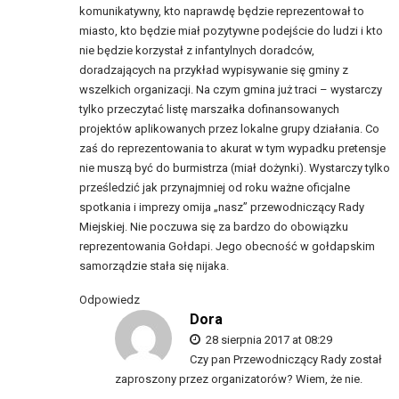
komunikatywny, kto naprawdę będzie reprezentował to
miasto, kto będzie miał pozytywne podejście do ludzi i kto
nie będzie korzystał z infantylnych doradców,
doradzających na przykład wypisywanie się gminy z
wszelkich organizacji. Na czym gmina już traci – wystarczy
tylko przeczytać listę marszałka dofinansowanych
projektów aplikowanych przez lokalne grupy działania. Co
zaś do reprezentowania to akurat w tym wypadku pretensje
nie muszą być do burmistrza (miał dożynki). Wystarczy tylko
prześledzić jak przynajmniej od roku ważne oficjalne
spotkania i imprezy omija „nasz” przewodniczący Rady
Miejskiej. Nie poczuwa się za bardzo do obowiązku
reprezentowania Gołdapi. Jego obecność w gołdapskim
samorządzie stała się nijaka.
Odpowiedz
Dora
28 sierpnia 2017 at 08:29
Czy pan Przewodniczący Rady został
zaproszony przez organizatorów? Wiem, że nie.