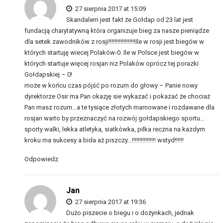
27 sierpnia 2017 at 15:09
Skandalem jest fakt że Gołdap od 23 lat jest
fundacją charytatywną która organizuje bieg za nasze pieniądze
dla setek zawodników z rosji!!!!!!!!!!!!!!!!!!Ile w rosji jest biegów w
których startuję wiecej Polaków-0. Ile w Polsce jest biegów w
których startuje więcej rosjan niz Polaków oprócz tej porazki
Gołdapskiej – 0!
może w końcu czas pójść po rozum do głowy – Panie nowy
dyrektorze Osir ma Pan okazję sie wykazać i pokazać że chociaż
Pan masz rozum…a te tysiące złotych marnowane i rozdawane dla
rosjan warto by przeznaczyć na rozwój gołdapskiego sportu…
sporty walki, lekka atletyka, siatkówka, pilka reczna na kazdym
kroku ma sukcesy a bida aż piszczy…!!!!!!!!!!!!!!!! wstyd!!!!!!
Odpowiedz
Jan
27 sierpnia 2017 at 19:36
Dużo piszecie o biegu i o dożynkach, jednak