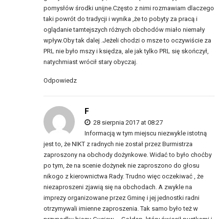
pomysłów środki unijne.Często z nimi rozmawiam dlaczego
taki powrót do tradycji i wynika ,że to pobyty za pracą i
oglądanie tamtejszych różnych obchodów miało niemały
wpływ.Oby tak dalej .Jeżeli chodzi o msze to oczywiście za
PRL nie było mszy i księdza, ale jak tylko PRL się skończył,
natychmiast wrócił stary obyczaj.
Odpowiedz
F
28 sierpnia 2017 at 08:27
Informacją w tym miejscu niezwykle istotną
jest to, że NIKT z radnych nie został przez Burmistrza
zaproszony na obchody dożynkowe. Widać to było choćby
po tym, że na scenie dożynek nie zaproszono do głosu
nikogo z kierownictwa Rady. Trudno więc oczekiwać , że
niezaproszeni zjawią się na obchodach. A zwykle na
imprezy organizowane przez Gminę i jej jednostki radni
otrzymywali imienne zaproszenia. Tak samo było też w