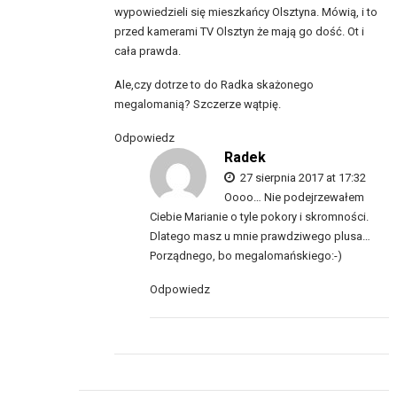
wypowiedzieli się mieszkańcy Olsztyna. Mówią, i to
przed kamerami TV Olsztyn że mają go dość. Ot i
cała prawda.
Ale,czy dotrze to do Radka skażonego
megalomanią? Szczerze wątpię.
Odpowiedz
Radek
27 sierpnia 2017 at 17:32
Oooo… Nie podejrzewałem
Ciebie Marianie o tyle pokory i skromności.
Dlatego masz u mnie prawdziwego plusa…
Porządnego, bo megalomańskiego:-)
Odpowiedz