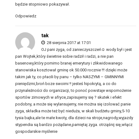
będzie stopniowo pokazywał.
Odpowiedz
tak
28 sierpnia 2017 at 17:01
OJ pani zyga, od zanieczyszczeń☺ wody był i jest
pan Wojtek,który świetnie sobie radził i radzi, a nie pan
basenowy,który pomimo branej emerytury i zlikwidowanego
stanowiska kosztował gminę ok 50.000 rocznie !!! dzięki może
takim jak ty, co płacili by panu – tylko NASZYMI – GMINNYMI
pieniędzmi,broń boze swoimi !! jesteś hipokrytą, a co do
przynależności do organizacji, to ponoć powstaje wspomożenie
sportów zimowych w afryce,zapisujemy się ? skutek i efekt
podobny, a może się wylansujemy, nie można się izolować panie
zyga, składka może też być nieduża, w skali budżetu gminy,5-10
tysia bajka,ale te małe kwoty, dla dzieci na stroje,nagrody,wyjazdy
stypendia są bardzo pożądane,pamiętaj zyga. otrząśnij się,włącz
gospodarskie myślenie