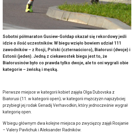
Sobotni półmaraton Gusiew-Gołdap okazał się rekordowy jeśli
idzie o ilość uczestników. W biegu wzięło bowiem udział 111
zawodników – z Rosji, Polski (czternaścioro), Białorusi (dwoje) i
Estonii (jeden). Jedną z ciekawostek biegu jest to, że
Białorusinów było co prawda tylko dwoje, ale to oni wygrali obie
kategorie – żeńską i męską.
Pierwsze miejsce w kategorii kobiet zajęła Olga Dubovska z
Białorusi (11. w kategorii open); w kategorii mężczyzn najszybciej
przybiegł jej rodak Genadij Verhavodkin, który jednocześnie wygrał
kategorię open.
W biegu głównym dwa kolejne miejsca po zwycięzcy zajęli Rosjanie
– Valery Pavlichuk i Aleksander Radników.