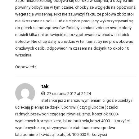
zapominacie że bieg odbywa się co roku w sierpniu, a dożynki nie
powinny odbyć się w tym czasie, choćby ze względu na opóźnioną
wegetację wiosenną. Nikt nie zauważył faktu, że połowa zbóż stoi
nie skoszona na polu. Ludzie ciężko pracujący wykorzystywani są
do gierek samorządowców. Rolnicy zamiast zbierać swoje plony
musieli kilka dni poświęcić na przygotowanie wieńców i i stoisk
sołectw. Nie chcę dalej wchodzić w ten temat by nie prowokować
drażliwych osób. Odpowiednim czasem na dożynki to około 10
września.
Odpowiedz
tak
27 sierpnia 2017 at 21:24
stefanku już z marszu wymieniam ci gdzie uciekły i
uciekają pieniądze dzięki uporowi ( czyt głupocie )części
radnych,przewodniczącego również, zmp, koszt ok 5000-
wymiernych korzysci zero, biuro bruksela,koszt 4000 – korzyści
wymiernych zero, utrzymywanie etatu basenowego dwa
lata,pomimo likwidacji etatu,ok 100.000 !!!,-korzyści