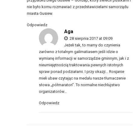
przypadku biegu Gusiew – Gołdap, który świecił pustkami i
nie było komu rozmawiać z przedstawicielami samorządu
miasta Gusiew.
Odpowiedz
Aga
28 sierpnia 2017 at 09:09
Jeżeli tak, to mamy do czynienia
zarówno z totalnym galimatiasem jeśli idzie o
wymianę informacji w samorządzie gminnym, jak i z
nieumiejętnością traktowania pewnych istotnych
spraw ponad podziałami. I przy okazji… Rosjanie
mieli ubaw czytając na medalu nasze tłumaczenie
słowa „półmaraton”. To normalne niechlujstwo
organizatorów…
Odpowiedz