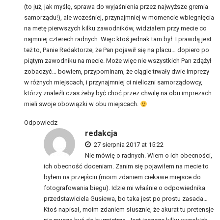
(to już, jak myślę, sprawa do wyjaśnienia przez najwyższe gremia
samorządu!), ale wcześniej, przynajmniej w momencie wbiegnięcia
na metę pierwszych kilku zawodników, widziałem przy mecie co
najmniej czterech radnych. Więc ktoś jednak tam był. I prawdą jest
też to, Panie Redaktorze, że Pan pojawił się na placu… dopiero po
piątym zawodniku na mecie. Może więc nie wszystkich Pan zdążył
zobaczyć… bowiem, przypominam, że ciągle trwały dwie imprezy
w różnych miejscach, i przynajmniej ci nieliczni samorządowcy,
którzy znaleźli czas żeby być choć przez chwilę na obu imprezach
mieli swoje obowiązki w obu miejscach.
Odpowiedz
redakcja
27 sierpnia 2017 at 15:22
Nie mówię o radnych. Wiem o ich obecności,
ich obecność doceniam. Zanim się pojawiłem na mecie to
byłem na przejściu (moim zdaniem ciekawe miejsce do
fotografowania biegu). Idzie mi właśnie o odpowiednika
przedstawiciela Gusiewa, bo taka jest po prostu zasada…
Ktoś napisał, moim zdaniem słusznie, że akurat tu pretensje