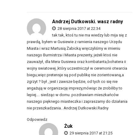
Andrzej Dutkowski. wasz radny
28 sierpnia 2017 at 22:34
tak tak, ktoś tu nie ma wiedzy lub mija się z
prawdą, byłem w Gusiewie z ramienia naszego Urzędu
Miasta i wraz Martusią Żabicką wręczyliśmy w imieniu
naszego Burmistrza i Miasta prezenty, jeżeli ktoś nie
zauważył, dla Mera Gusiewa oraz kombatanta,bohatera ii
wojny swiatowej ,który uczestniczył w ceremonii otwarcia
biegu,więc pretensje są pod publikę nie zorientowaną,a
zgrzyt ? był , jest i zawsze będzie, od tych co się nie
angażują w organizację imprezy,mówiąc że zrobiliby to
lepiej…. siedząc w domu. pozdrawiam mieszkańców
naszego pięknego miasteczka i zapraszamy do działania
nie przeszkadzania.. Andrzej Dutkowski.Radny
Odpowiedz
Żuk
29 sierpnia 2017 at 21:25