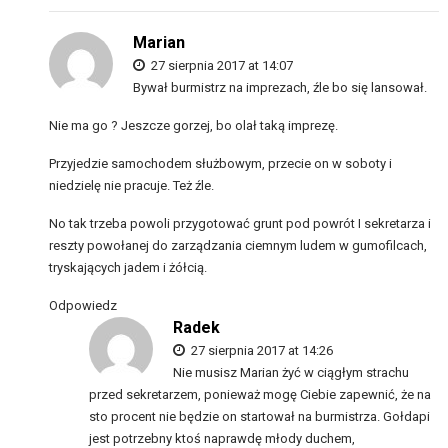
Marian
27 sierpnia 2017 at 14:07
Bywał burmistrz na imprezach, źle bo się lansował.
Nie ma go ? Jeszcze gorzej, bo olał taką imprezę.
Przyjedzie samochodem służbowym, przecie on w soboty i
niedzielę nie pracuje. Też źle.
No tak trzeba powoli przygotować grunt pod powrót I sekretarza i
reszty powołanej do zarządzania ciemnym ludem w gumofilcach,
tryskających jadem i żółcią.
Odpowiedz
Radek
27 sierpnia 2017 at 14:26
Nie musisz Marian żyć w ciągłym strachu
przed sekretarzem, ponieważ mogę Ciebie zapewnić, że na
sto procent nie będzie on startował na burmistrza. Gołdapi
jest potrzebny ktoś naprawdę młody duchem,