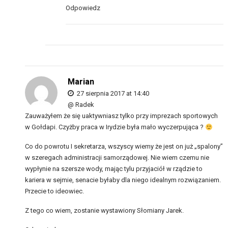
Odpowiedz
Marian
27 sierpnia 2017 at 14:40
@ Radek
Zauważyłem że się uaktywniasz tylko przy imprezach sportowych
w Gołdapi. Czyżby praca w Irydzie była mało wyczerpująca ?
Co do powrotu I sekretarza, wszyscy wiemy że jest on już „spalony”
w szeregach administracji samorządowej. Nie wiem czemu nie
wypłynie na szersze wody, mając tylu przyjaciół w rządzie to
kariera w sejmie, senacie byłaby dla niego idealnym rozwiązaniem.
Przecie to ideowiec.
Z tego co wiem, zostanie wystawiony Słomiany Jarek.