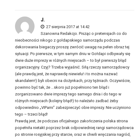
J.
27 sierpnia 2017 at 14:42
Szanowna Redakcjo. Pisząc o pretensjach co do
nieobecności nikogo z gołdapskiego samorządu podczas
dekorowania biegaczy proszę zwrócić uwagę na pełen obraz tej
sytuacji. Po pierwsze, w tym samym dniu w Gołdapi odbywały się
dwie duże imprezy w różnych miejscach – to był pierwszy błąd
organizacyjny. Czyj? Trzeba wyjaśnić. Siłą rzeczy samorządowcy
(ale prawdą jest, że naprawdę niewielu! i to można nazwać
skandalem!) byli obecni na dożynkach, przy tężniach. Oczywiście,
powinno być tak, że …skoro już popełniono ten błąd i
zorganizowano dwie imprezy tego samego dnia i do tego w
różnych miejscach (kolejny błąd!) to należało zadbać żeby
odpowiednio „VIPami” zabezpieczyć obie imprezy. Nie uczyniono
tego – trzeci błąd!
Prawdą jest, że podczas oficjalnego zakończenia polska strona
popełniła nietakt poprzez brak odpowiedniej rangi samorządowca
po stronie rosyjskiej przy starcie, oraz w chwili wręczania nagród,