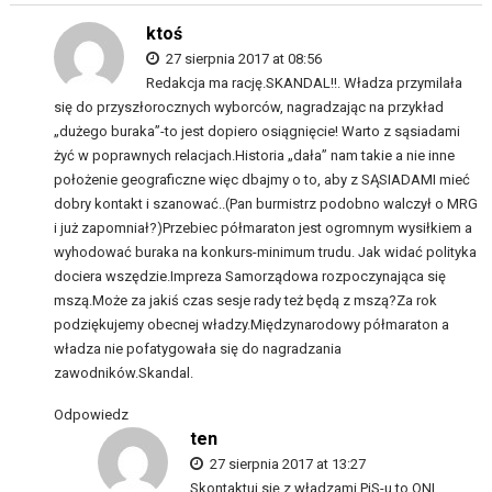
ktoś
27 sierpnia 2017 at 08:56
Redakcja ma rację.SKANDAL!!. Władza przymilała
się do przyszłorocznych wyborców, nagradzając na przykład
„dużego buraka”-to jest dopiero osiągnięcie! Warto z sąsiadami
żyć w poprawnych relacjach.Historia „dała” nam takie a nie inne
położenie geograficzne więc dbajmy o to, aby z SĄSIADAMI mieć
dobry kontakt i szanować..(Pan burmistrz podobno walczył o MRG
i już zapomniał?)Przebiec półmaraton jest ogromnym wysiłkiem a
wyhodować buraka na konkurs-minimum trudu. Jak widać polityka
dociera wszędzie.Impreza Samorządowa rozpoczynająca się
mszą.Może za jakiś czas sesje rady też będą z mszą?Za rok
podziękujemy obecnej władzy.Międzynarodowy półmaraton a
władza nie pofatygowała się do nagradzania
zawodników.Skandal.
Odpowiedz
ten
27 sierpnia 2017 at 13:27
Skontaktuj się z władzami PiS-u to ONI