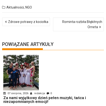
Aktualności
,
NGO
Nawigacja
Zdrowe potrawy z kociołka
Rominta rozbiła Błękitnych
wpisu
Orneta
POWIĄZANE ARTYKUŁY
07 sierpnia, 2026
redakcja
0
Za nami wyjątkowy dzień pełen muzyki, tańca i
niezapomnianych emocji!