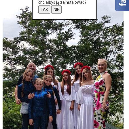
chciałbyś ją zainstalować?
TAK
NIE