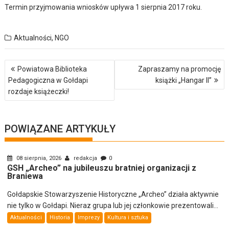
Termin przyjmowania wniosków upływa 1 sierpnia 2017 roku.
Aktualności
,
NGO
Nawigacja
Powiatowa Biblioteka
Zapraszamy na promocję
wpisu
Pedagogiczna w Gołdapi
książki „Hangar II”
rozdaje książeczki!
POWIĄZANE ARTYKUŁY
08 sierpnia, 2026
redakcja
0
GSH „Archeo” na jubileuszu bratniej organizacji z
Braniewa
Gołdapskie Stowarzyszenie Historyczne „Archeo” działa aktywnie
nie tylko w Gołdapi. Nieraz grupa lub jej członkowie prezentowali...
Aktualności
Historia
Imprezy
Kultura i sztuka