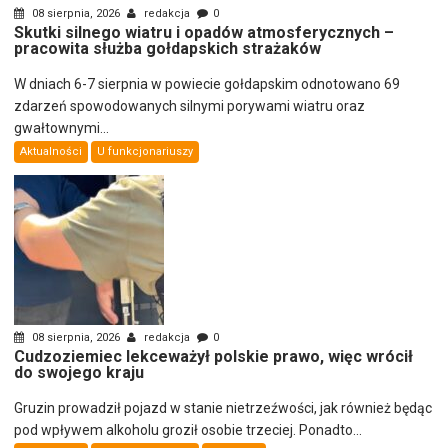
08 sierpnia, 2026
redakcja
0
Skutki silnego wiatru i opadów atmosferycznych –
pracowita służba gołdapskich strażaków
W dniach 6-7 sierpnia w powiecie gołdapskim odnotowano 69
zdarzeń spowodowanych silnymi porywami wiatru oraz
gwałtownymi...
Aktualności
U funkcjonariuszy
08 sierpnia, 2026
redakcja
0
Cudzoziemiec lekceważył polskie prawo, więc wrócił
do swojego kraju
Gruzin prowadził pojazd w stanie nietrzeźwości, jak również będąc
pod wpływem alkoholu groził osobie trzeciej. Ponadto...