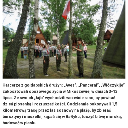
Harcerze z gołdapskich drużyn: „Aves”, „Pancerni”, „Włóczykije”
zakosztowali obozowego życia w Mikoszewie, w dniach 3-13
lipca. Ze swoich „łajb” wychodzili wcześnie rano, by powitać
dzień piosenką i rozruszać kości. Codziennie pokonywali 1,5-
kilometrową trasę przez las sosnowy na plażę, by zbierać
bursztyny i muszelki, kąpać się w Bałtyku, toczyć bitwę morską,
budować w piasku…