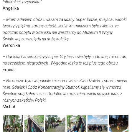
Piłkarskiej Trzynastka”.
Angelika
– Moim zdaniem obóz uważam za udany. Super ludzie, miejsca i widoki
tworzyły piękną, zgraną całość. Jedynym minusem było tylko to, że
podczas pobytu w Gdańsku nie weszliśmy do Muzeum II Wojny
Światowej ze względu na dużą kolejkę.
Weronika
– Ogniska harcerskie były super. Gry terenowe były cudowne, mimo ran,
na szczęście, niegroźnych . Wygodne łóżka to też plus tego obozu.
Ernest
– Na obozie było wspaniale i niesamowicie. Zwiedzaliśmy sporo miejsc,
m.in. Gdańsk i Obóz Koncentracyjny Stutthof, kąpaliśmy się w morzu.
Świetnie spędziłem czas. Dodatkowo poznałem wielu nowych ludzi z
różnych zakątków Polski.
Michał