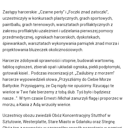
Zastępy harcerskie: „Czarne perły” i „Foczki znad zatoczki”,
uczestniczyły w konkursach plastycznych, grach sportowych,
paintballu, grach terenowych, warsztatach profilaktycznych z
zakresu profilaktyki uzależnień i udzielania pierwszej pomocy
przedmedycznej, ogniskach harcerskich, dyskotekach,
śpiewankach, warsztatach wykonywania pamiątek znad morza i
projektowania bluzeczek okolicznościowych.
Harcerze zdobywali sprawności i stopnie, budowali wartownię,
tablicę ogłoszeń, zbierali opał i układali ogniska, piekli podpłomyki,
gotowali kisiel… Podczas inscenizacji pt. „Zaślubiny z morzem”
harcerze wypowiedzieli słowa „Przyszliśmy do Ciebie Morze
Bałtyckie. Przysięgamy, że Cię nigdy nie opuścimy. Rzucając te
wieńce w Twe fale bierzemy z tobą ślub. Tyś było i będziesz
nasze…”. W tym czasie Ernest i Michał zanurzyli flagę i proporzec w
morzu, a Kasia z Adą wrzuciły wieńce.
Uczestnicy obozu zwiedzili Obóz Koncentracyjny Stutthof w
Sztutowie, Westerplatte, Stare Miasto w Gdańsku oraz Stegnę.