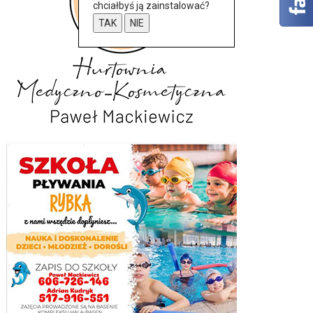
chciałbyś ją zainstalować?
TAK
NIE