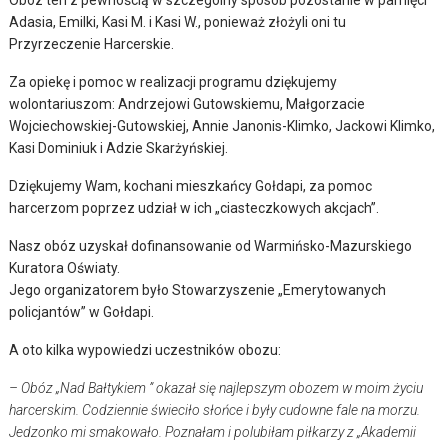
Obóz ten z pewnością w szczególny sposób pozostanie w pamięci
Adasia, Emilki, Kasi M. i Kasi W., ponieważ złożyli oni tu
Przyrzeczenie Harcerskie.
Za opiekę i pomoc w realizacji programu dziękujemy
wolontariuszom: Andrzejowi Gutowskiemu, Małgorzacie
Wojciechowskiej-Gutowskiej, Annie Janonis-Klimko, Jackowi Klimko,
Kasi Dominiuk i Adzie Skarżyńskiej.
Dziękujemy Wam, kochani mieszkańcy Gołdapi, za pomoc
harcerzom poprzez udział w ich „ciasteczkowych akcjach”.
Nasz obóz uzyskał dofinansowanie od Warmińsko-Mazurskiego
Kuratora Oświaty.
Jego organizatorem było Stowarzyszenie „Emerytowanych
policjantów” w Gołdapi.
A oto kilka wypowiedzi uczestników obozu:
– Obóz „Nad Bałtykiem ” okazał się najlepszym obozem w moim życiu
harcerskim. Codziennie świeciło słońce i były cudowne fale na morzu.
Jedzonko mi smakowało. Poznałam i polubiłam piłkarzy z „Akademii