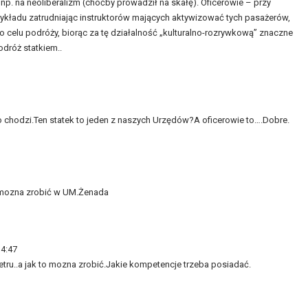
 np. na neoliberalizm (choćby prowadził na skałę). Oficerowie – przy
zykładu zatrudniając instruktorów mających aktywizować tych pasażerów,
o celu podróży, biorąc za tę działalność „kulturalno-rozrywkową” znaczne
dróż statkiem..
 chodzi.Ten statek to jeden z naszych Urzędów?A oficerowie to….Dobre.
ę mozna zrobić w UM.Żenada
14:47
 Petru..a jak to mozna zrobić.Jakie kompetencje trzeba posiadać.