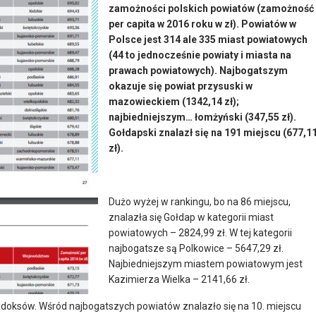
zamożności polskich powiatów (zamożność
per capita w 2016 roku w zł). Powiatów w
Polsce jest 314 ale 335 miast powiatowych
(44 to jednocześnie powiaty i miasta na
prawach powiatowych). Najbogatszym
okazuje się powiat przysuski w
mazowieckiem (1342,14 zł);
najbiedniejszym… łomżyński (347,55 zł).
Gołdapski znalazł się na 191 miejscu (677,1
zł).
Dużo wyżej w rankingu, bo na 86 miejscu,
znalazła się Gołdap w kategorii miast
powiatowych – 2824,99 zł. W tej kategorii
najbogatsze są Polkowice – 5647,29 zł.
Najbiedniejszym miastem powiatowym jest
Kazimierza Wielka – 2141,66 zł.
doksów. Wśród najbogatszych powiatów znalazło się na 10. miejscu