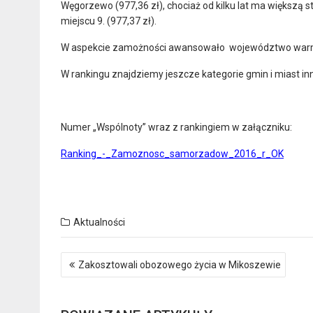
Węgorzewo (977,36 zł), chociaż od kilku lat ma większą st
miejscu 9. (977,37 zł).
W aspekcie zamożności awansowało województwo warm
W rankingu znajdziemy jeszcze kategorie gmin i miast in
Numer „Wspólnoty” wraz z rankingiem w załączniku:
Ranking_-_Zamoznosc_samorzadow_2016_r_OK
Aktualności
Nawigacja
Zakosztowali obozowego życia w Mikoszewie
wpisu