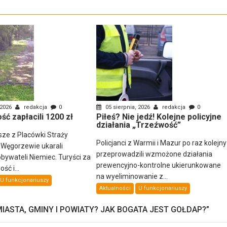
 2026
redakcja
0
05 sierpnia, 2026
redakcja
0
ść zapłacili 1200 zł
Piłeś? Nie jedź! Kolejne policyjne
działania „Trzeźwość”
sze z Placówki Straży
Policjanci z Warmii i Mazur po raz kolejny
 Węgorzewie ukarali
przeprowadzili wzmożone działania
ywateli Niemiec. Turyści za
prewencyjno-kontrolne ukierunkowane
ść i...
na wyeliminowanie z...
U funkcjonariuszy
Aktualności
U funkcjonariuszy
MIASTA, GMINY I POWIATY? JAK BOGATA JEST GOŁDAP?
”