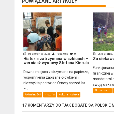
POWIĄZANE ARTYKUŁY
05 sierpnia, 2026
redakcja
0
05 sierpnia,
Historia zatrzymana w szkicach –
Za ciekawo
wernisaż wystawy Stefana Kierula
Funkcjonariu
Dawne miejsca zatrzymane na papierze,
Granicznej w
wspomnienia zapisane ołówkiem i
mandatami ob
niezwykła podróż do Ornety sprzed lat
swoją ciekawo
–...
Aktualności
Aktualności
Historia
Kultura i sztuka
17 KOMENTARZY DO “
JAK BOGATE SĄ POLSKIE 