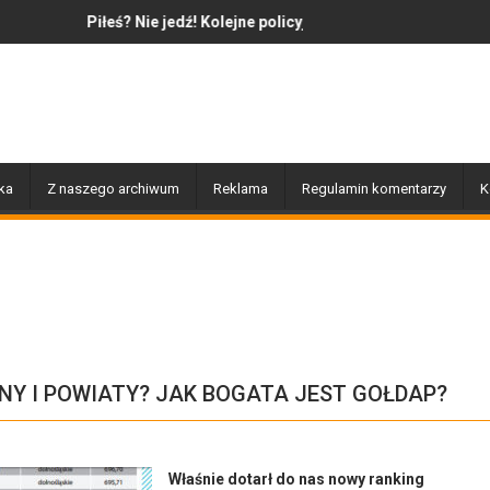
 Nie jedź! Kolejne policyjne działania „Trzeźwość”
Jazz to nie tylko muzyka – t
ka
Z naszego archiwum
Reklama
Regulamin komentarzy
K
INY I POWIATY? JAK BOGATA JEST GOŁDAP?
Właśnie dotarł do nas nowy ranking