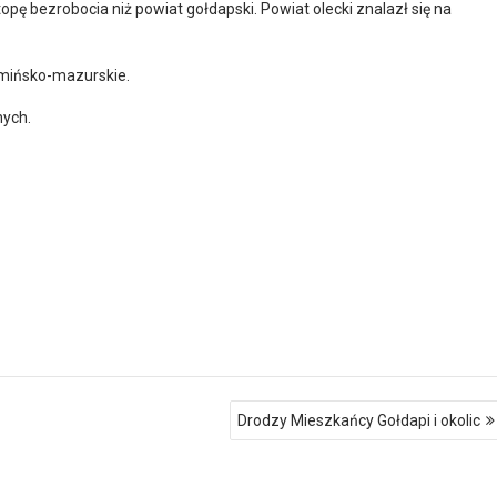
opę bezrobocia niż powiat gołdapski. Powiat olecki znalazł się na
ińsko-mazurskie.
nych.
Drodzy Mieszkańcy Gołdapi i okolic