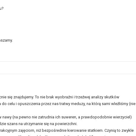
u?
aszamy.
ie się znajdujemy. To nie brak wyobraźni i trzeźwej analizy skutków
 do celu i opuszczenia przez nas tratwy meduzy, na którą sami wleźliśmy (nie
ków nawy (na pewno nie zatrudnia ich suweren, a prawdopodobnie wierzyciel)
zie szans na utrzymanie się na powierzchni.
trakcyjnym zajęciom, niż bezpośrednie kierowanie statkiem. Czynią to zwykle