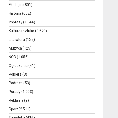
Ekologia
(801)
Historia
(662)
Imprezy
(1 544)
Kultura i sztuka
(2 679)
Literatura
(125)
Muzyka
(125)
1
NGO
(1 056)
Ogłoszenia
(41)
Pobierz
(3)
Podróże
(53)
Porady
(1 003)
Reklama
(9)
Sport
(2 511)
Turystyka
(416)