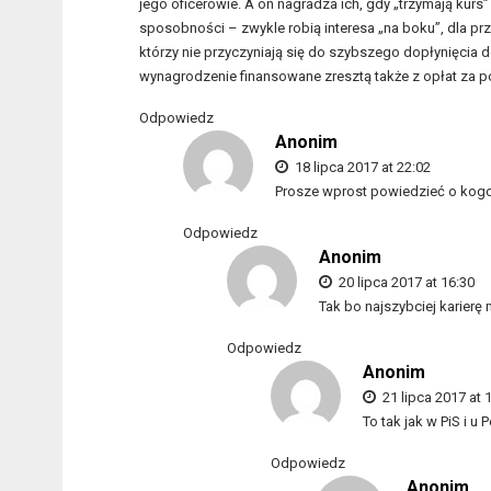
jego oficerowie. A on nagradza ich, gdy „trzymają kurs”
sposobności – zwykle robią interesa „na boku”, dla pr
którzy nie przyczyniają się do szybszego dopłynięcia d
wynagrodzenie finansowane zresztą także z opłat za po
Odpowiedz
Anonim
18 lipca 2017 at 22:02
Prosze wprost powiedzieć o kogo
Odpowiedz
Anonim
20 lipca 2017 at 16:30
Tak bo najszybciej karier
Odpowiedz
Anonim
21 lipca 2017 at 
To tak jak w PiS i u
Odpowiedz
Anonim