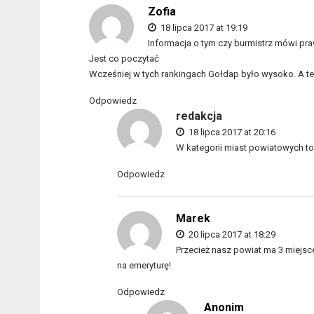
Zofia
18 lipca 2017 at 19:19
Informacja o tym czy burmistrz mówi pr
Jest co poczytać
Wcześniej w tych rankingach Gołdap było wysoko. A te
Odpowiedz
redakcja
18 lipca 2017 at 20:16
W kategorii miast powiatowych to 
Odpowiedz
Marek
20 lipca 2017 at 18:29
Przecież nasz powiat ma 3 miejsce 
na emeryturę!
Odpowiedz
Anonim