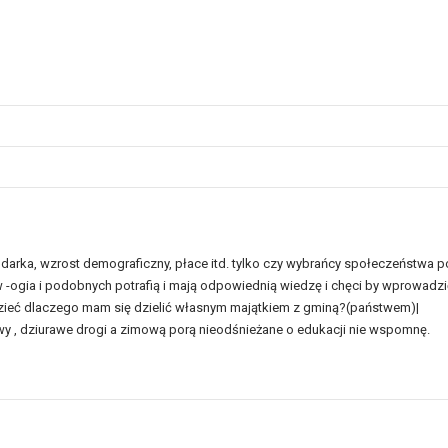
rka, wzrost demograficzny, płace itd. tylko czy wybrańcy społeczeństwa p
w -ogia i podobnych potrafią i mają odpowiednią wiedzę i chęci by wprowadzi
dzieć dlaczego mam się dzielić własnym majątkiem z gminą?(państwem)|
 , dziurawe drogi a zimową porą nieodśnieżane o edukacji nie wspomnę.