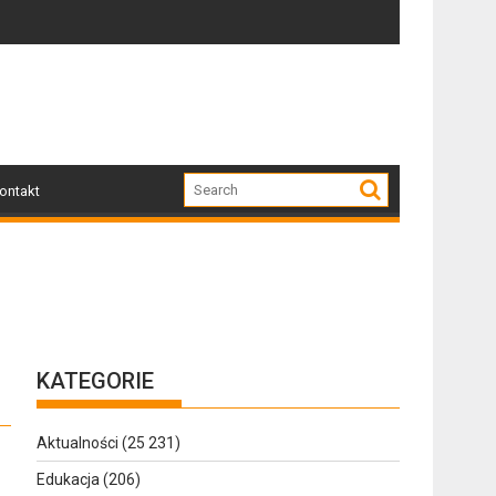
o także historia, pasja i ludzie, którzy ją tworzą
Awanturowała się podczas interwencji. Policjanc
Hi
ontakt
KATEGORIE
Aktualności
(25 231)
Edukacja
(206)