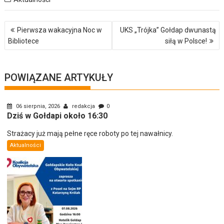
Nawigacja
Pierwsza wakacyjna Noc w
UKS „Trójka” Gołdap dwunastą
wpisu
Bibliotece
siłą w Polsce!
POWIĄZANE ARTYKUŁY
06 sierpnia, 2026
redakcja
0
Dziś w Gołdapi około 16:30
Strażacy już mają pełne ręce roboty po tej nawałnicy.
Aktualności