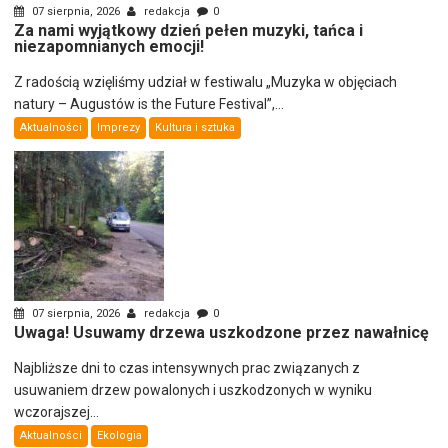
07 sierpnia, 2026
redakcja
0
Za nami wyjątkowy dzień pełen muzyki, tańca i
niezapomnianych emocji!
Z radością wzięliśmy udział w festiwalu „Muzyka w objęciach
natury – Augustów is the Future Festival”,...
Aktualności
Imprezy
Kultura i sztuka
07 sierpnia, 2026
redakcja
0
Uwaga! Usuwamy drzewa uszkodzone przez nawałnicę
Najbliższe dni to czas intensywnych prac związanych z
usuwaniem drzew powalonych i uszkodzonych w wyniku
wczorajszej...
Aktualności
Ekologia