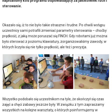
napisaliśmy kod programu odpowiadający za jakikolwiek ruch i
sterowanie.
Okazało się, iż to nie było takie straszne i trudne. Po chwili wstępu
uczestnicy sami potrafili zmieniać parametry sterowania – choćby
prędkość, z jaką może poruszać się FINCH. Gdy robotami już można
było sterować z poziomu klawiatury, zorganizowaliśmy zawody, w
których liczyła się nie tylko prędkość, ale też i precyzja.
Wszystko podobało się uczestnikom na tyle, że skończył się czas
zajęć a chęci zabawy jeszcze były. W związku z tym zapraszamy
wszystkich na kolejne warsztaty, o których poinformujemy w