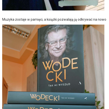
Muzyka zostaje w pamięci, a książki pozwalają ją odkrywać na nowo